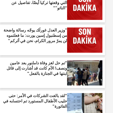
التي وقعتها تركيا أيضًا، تفاصيل عن
“الناتو”"
"وزير العدل غورلَك يوجّه رسالة واضحة
من إسطنبول إسين يورت: ما فعلتموه
لن يمرّ مرور الكرام، نحن في أثركم"
"تم حل لغز وفاة داملنور بعد عامين
ونصف! الأم كانت قد أشارت إلى قاتل
ابنتها في الجنازة بالفعل"
"لقد بالغت الشركات في الأمر: حتى
حليب الأطفال المستورد تم احتسابه في
الفاتورة"