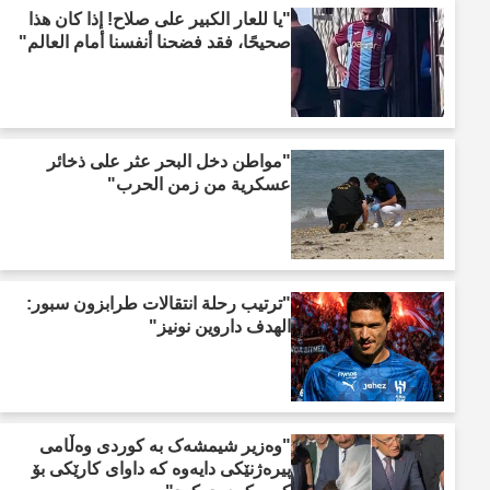
"يا للعار الكبير على صلاح! إذا كان هذا
صحيحًا، فقد فضحنا أنفسنا أمام العالم"
"مواطن دخل البحر عثر على ذخائر
عسكرية من زمن الحرب"
"ترتيب رحلة انتقالات طرابزون سبور:
الهدف داروين نونيز"
"وەزیر شیمشەک بە کوردی وەڵامی
پیرەژنێکی دایەوە کە داوای کارێکی بۆ