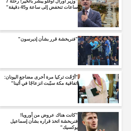
"وزير أورال أوغلو يبشر بالخير! رحلة 7
ساعات تنخفض إلى ساعة و45 دقيقة"
"فنربخشة قرر بشأن إديرسون"
"أرّقَت تركيا مرة أخرى مضاجع اليونان:
اتفاقية مكة سبّبت انزعاجًا في أثينا"
"كانت هناك عروض من أوروبا!
فنربخشة اتخذ قراره بشأن إسماعيل
يوكسيك"