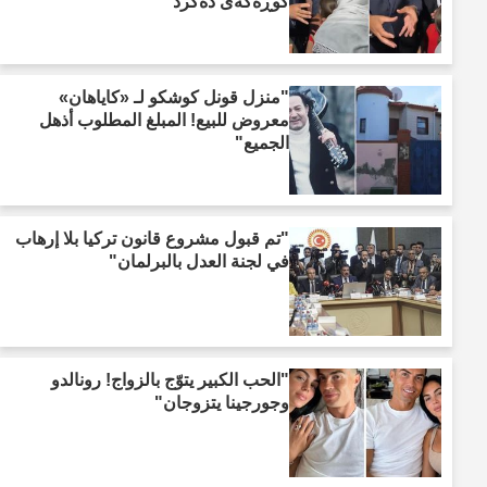
کوڕەکەی دەکرد"
"منزل قونل كوشكو لـ «كاياهان»
معروض للبيع! المبلغ المطلوب أذهل
الجميع"
"تم قبول مشروع قانون تركيا بلا إرهاب
في لجنة العدل بالبرلمان"
"الحب الكبير يتوّج بالزواج! رونالدو
وجورجينا يتزوجان"