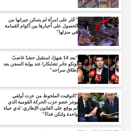
"عُثر على امرأة لم يتمكن جيرانها من
الحصول على أخبارها بين أكوام القمامة
في منزلها"
"بعد 14 شهرًا، استقبل حشدٌ غاضبٌ
أوتكو جانر تشايكارا عند بوابة السجن بعد
إطلاق سراحه"
"التوقيت الملحوظ من عزت أولفي
يونتر عضو حزب الحركة القومية الذي
لم يوقع على القانون الإطاري: لدي حياة
واحدة ولتكن فداءً"