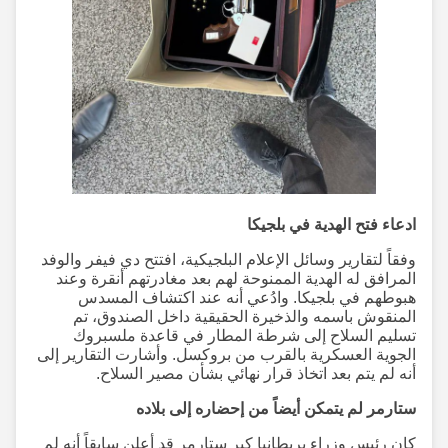
ادعاء فتح الهدية في بلجيكا
وفقاً لتقارير وسائل الإعلام البلجيكية، افتتح دي فيفر والوفد
المرافق له الهدية الممنوحة لهم بعد مغادرتهم أنقرة وعند
هبوطهم في بلجيكا. وادُعي أنه عند اكتشاف المسدس
المنقوش باسمه والذخيرة الحقيقية داخل الصندوق، تم
تسليم السلاح إلى شرطة المطار في قاعدة ملسبروك
الجوية العسكرية بالقرب من بروكسل. وأشارت التقارير إلى
أنه لم يتم بعد اتخاذ قرار نهائي بشأن مصير السلاح.
ستارمر لم يتمكن أيضاً من إحضاره إلى بلاده
كان رئيس وزراء بريطانيا كير ستارمر قد أعلن سابقاً أنه لم