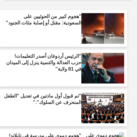
"هجوم كبير من الحوثيين على
السعودية: مقتل أو إصابة مئات الجنود"
"الرئيس أردوغان أصدر التعليمات!
حزب العدالة والتنمية ينزل إلى الميدان
في 81 ولاية"
"تم قبول أول مادتين في تعديل "الطفل
المنحرف عن السلوك"."
"هجوم دموي على مدرسة في تايلاند!