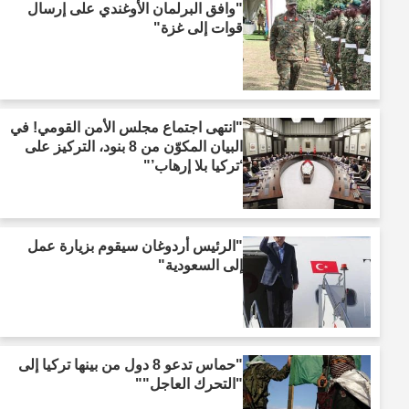
"وافق البرلمان الأوغندي على إرسال
قوات إلى غزة"
"انتهى اجتماع مجلس الأمن القومي! في
البيان المكوّن من 8 بنود، التركيز على
‘تركيا بلا إرهاب’"
"الرئيس أردوغان سيقوم بزيارة عمل
إلى السعودية"
"حماس تدعو 8 دول من بينها تركيا إلى
"التحرك العاجل""