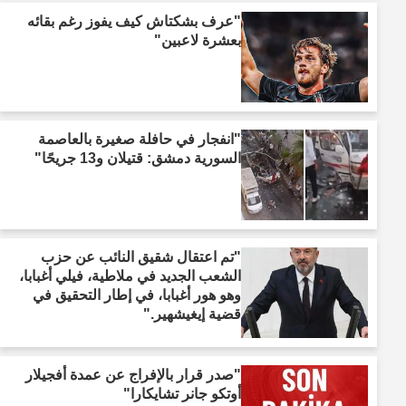
"عرف بشكتاش كيف يفوز رغم بقائه
بعشرة لاعبين"
"انفجار في حافلة صغيرة بالعاصمة
السورية دمشق: قتيلان و13 جريحًا"
"تم اعتقال شقيق النائب عن حزب
الشعب الجديد في ملاطية، فيلي أغبابا،
وهو هور أغبابا، في إطار التحقيق في
قضية إيغيشهير."
"صدر قرار بالإفراج عن عمدة أفجيلار
أوتكو جانر تشايكارا"