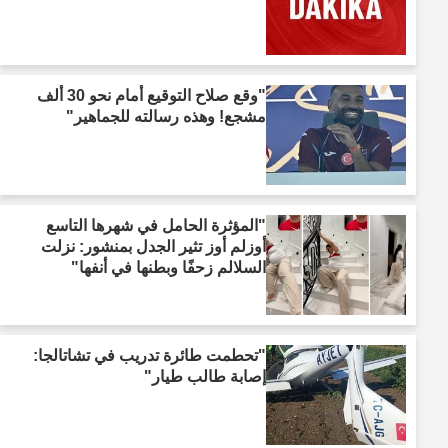
"وقع صلاح التوقيع أمام نحو 30 ألف
مشجع! وهذه رسالته للجماهير"
"المؤثرة الحامل في شهرها التاسع
أوزلم أوز تثير الجدل بمنشور: نزلت
السلالم زحفًا وبطنها في أنفها"
"تحطمت طائرة تدريب في تشاتالجا:
إصابة طالب طيار"