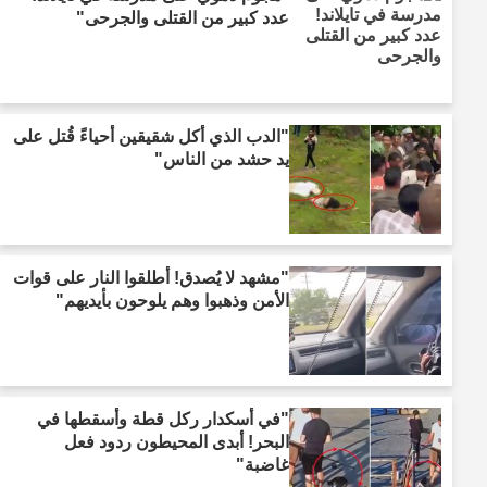
عدد كبير من القتلى والجرحى"
"الدب الذي أكل شقيقين أحياءً قُتل على
يد حشد من الناس"
"مشهد لا يُصدق! أطلقوا النار على قوات
الأمن وذهبوا وهم يلوحون بأيديهم"
"في أسكدار ركل قطة وأسقطها في
البحر! أبدى المحيطون ردود فعل
غاضبة"