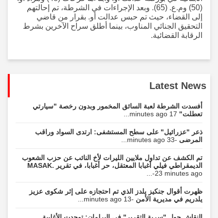
(50) وم.ع. (65). وبعد الإجراءات في الشرطة، تم إحالتهم
إلى القضاء، حيث تم حبس عدالت أو. بقرار من قاضي
التحقيق الجنائي المناوب، بينما أطلق سراح الآخرين بشرط
الرقابة القضائية.
Latest News
أفسدت الشرطة لعبة السائق المخمور وبدون رخصة "سيارتي
تعطلت"
17 minutes ago...
ذعر "عزرائيل" على سطح المستشفى: ارتدى السواد وراقب
المرضى
-33 minutes ago...
تم الكشف عن تداول ملايين الليرات لأخ النائب عن حزب الشعوب
الديمقراطي فيلي أغبابا المعتقل، حر أغبابا، في تقرير MASAK.
-23 minutes ago...
ظهرت أقوال جنكيز يلدز الذي تم احتجازه على إثر شكوى عزيز
يلدريم في مديرية الأمن
-13 minutes ago...
النقاش حول "سرية التقرير" في البرلمان: توحدت الأغلبية