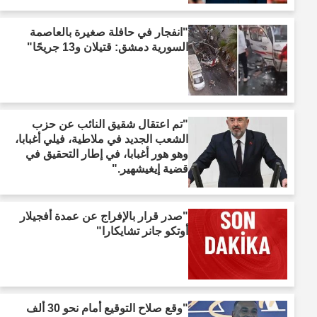
"انفجار في حافلة صغيرة بالعاصمة
السورية دمشق: قتيلان و13 جريحًا"
"تم اعتقال شقيق النائب عن حزب
الشعب الجديد في ملاطية، فيلي أغبابا،
وهو هور أغبابا، في إطار التحقيق في
قضية إيغيشهير."
"صدر قرار بالإفراج عن عمدة أفجيلار
أوتكو جانر تشايكارا"
"وقع صلاح التوقيع أمام نحو 30 ألف