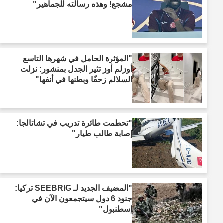
مشجع! وهذه رسالته للجماهير"
"المؤثرة الحامل في شهرها التاسع
أوزلم أوز تثير الجدل بمنشور: نزلت
السلالم زحفًا وبطنها في أنفها"
"تحطمت طائرة تدريب في تشاتالجا:
إصابة طالب طيار"
"المضيف الجديد لـ SEEBRIG تركيا:
جنود 6 دول سيتجمعون الآن في
إسطنبول"