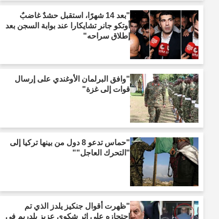
"بعد 14 شهرًا، استقبل حشدٌ غاضبٌ
أوتكو جانر تشايكارا عند بوابة السجن بعد
إطلاق سراحه"
"وافق البرلمان الأوغندي على إرسال
قوات إلى غزة"
"حماس تدعو 8 دول من بينها تركيا إلى
"التحرك العاجل""
"ظهرت أقوال جنكيز يلدز الذي تم
احتجازه على إثر شكوى عزيز يلدريم في