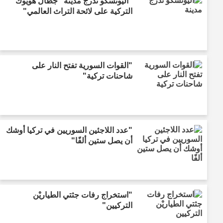
"اليونسكو تدرج مدينة "جطال هويوك"
التركية على لائحة التراث العالمي"
"القوات السورية تفتح النار على
شاحنات تركية"
"عدد اللاجئين السوريين في تركيا أوشك
أن يصل ستين ألفًا"
"استخراج رفات جثتي الطياريْن
التركيين"