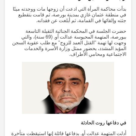
بدأت محاكمة المرأة التي ادعت أن زوجها مات ووجدته ميتًا
في منطقة عثمان غازي بمدينة بورصة، ثم قامت بتقطيع
جثته وإلقائها في القمامة، ثم أبلغت عن فقدانه.
حضرت الجلسة في المحكمة الجنائية الثقيلة التاسعة
ببورصة، المتهمة المحبوسة عدالت أو. (69 سنة)، والتي
وجهت لها تهمة "القتل العمد للزوج" مع طلب عقوبة السجن
المؤبد المشدد، بحضور ممثل وزارة الأسرة والخدمات
الاجتماعية ومحامي الأطراف.
في دفاعها روت الحادثة
أدلت المتهمة عدالت أو. بدفاعها قائلة إنها استيقظت متأخرة