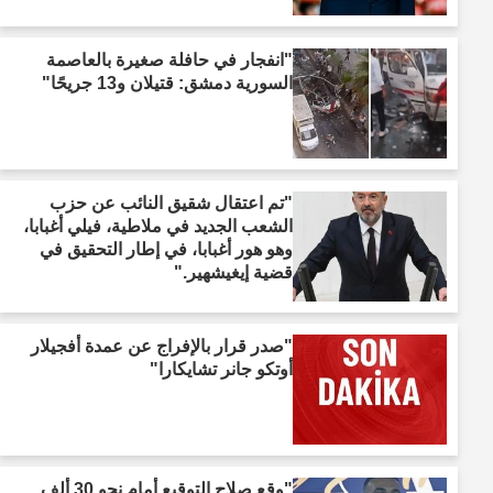
"انفجار في حافلة صغيرة بالعاصمة
السورية دمشق: قتيلان و13 جريحًا"
"تم اعتقال شقيق النائب عن حزب
الشعب الجديد في ملاطية، فيلي أغبابا،
وهو هور أغبابا، في إطار التحقيق في
قضية إيغيشهير."
"صدر قرار بالإفراج عن عمدة أفجيلار
أوتكو جانر تشايكارا"
"وقع صلاح التوقيع أمام نحو 30 ألف