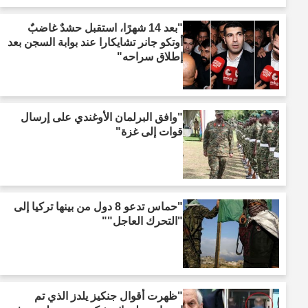
"بعد 14 شهرًا، استقبل حشدٌ غاضبٌ
أوتكو جانر تشايكارا عند بوابة السجن بعد
إطلاق سراحه"
"وافق البرلمان الأوغندي على إرسال
قوات إلى غزة"
"حماس تدعو 8 دول من بينها تركيا إلى
"التحرك العاجل""
"ظهرت أقوال جنكيز يلدز الذي تم