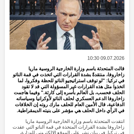
09.07.2026 10:30
قالت المتحدثة باسم وزارة الخارجية الروسية ماريا
زاخاروفا، منتقدةً بشدة القرارات التي اتخذت في قمة الناتو
في تركيا: "لو توقف استراتيجيو الناتو للحظة وفكروا، لما
اتخذوا مثل هذه القرارات غير المسؤولة التي قد لا تقود
الحلف فحسب، بل العالم بأسره إلى كارثة." وفيما هاجمت
زاخاروفا الدعم العسكري لحلف الناتو لأوكرانيا وسياساته
الدفاعية، قال الأمين العام للحلف مارك روته إن الخلافات
في الرأي داخل الحلف هي مؤشر على بنيته الديمقراطية.
انتقدت المتحدثة باسم وزارة الخارجية الروسية ماريا
زاخاروفا بشدة القرارات المتخذة في قمة الناتو التي عقدت
في تركيا. في بيان نشر على الموقع الإلكتروني للوزارة،