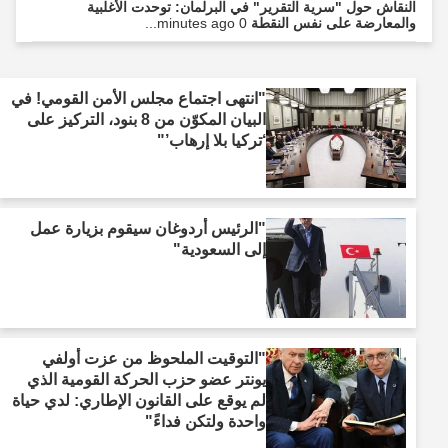
النقاش حول "سرية التقرير" في البرلمان: توحدت الأغلبية
والمعارضة على نفس النقطة
0 minutes ago...
"انتهى اجتماع مجلس الأمن القومي! في
البيان المكوّن من 8 بنود، التركيز على
‘تركيا بلا إرهاب’"
"الرئيس أردوغان سيقوم بزيارة عمل
إلى السعودية"
"التوقيت الملحوظ من عزت أولفي
يونتر عضو حزب الحركة القومية الذي
لم يوقع على القانون الإطاري: لدي حياة
واحدة ولتكن فداءً"