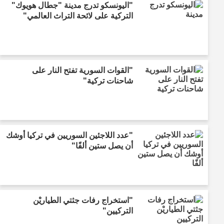
"اليونسكو تدرج مدينة "جطال هويوك"
التركية على لائحة التراث العالمي"
"القوات السورية تفتح النار على
شاحنات تركية"
"عدد اللاجئين السوريين في تركيا أوشك
أن يصل ستين ألفًا"
"استخراج رفات جثتي الطياريْن
التركيين"