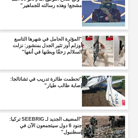
مشجع! وهذه رسالته للجماهير"
"المؤثرة الحامل في شهرها التاسع
أوزلم أوز تثير الجدل بمنشور: نزلت
السلالم زحفًا وبطنها في أنفها"
"تحطمت طائرة تدريب في تشاتالجا:
إصابة طالب طيار"
"المضيف الجديد لـ SEEBRIG تركيا:
جنود 6 دول سيتجمعون الآن في
إسطنبول"