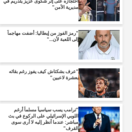
احتجازه على إثر شكوى عزيز يلدريم في
مديرية الأمن"
"رمز الفوز من إيطاليا: أضفت مهاجماً
إلى اللعبة لأن..."
"عرف بشكتاش كيف يفوز رغم بقائه
بعشرة لاعبين"
"ترامب يسب سياسياً مسلماً أرغم
اللوبي الإسرائيلي على الركوع في بث
مباشر: عندما أنظر إليه لا أرى سوى
القرف"