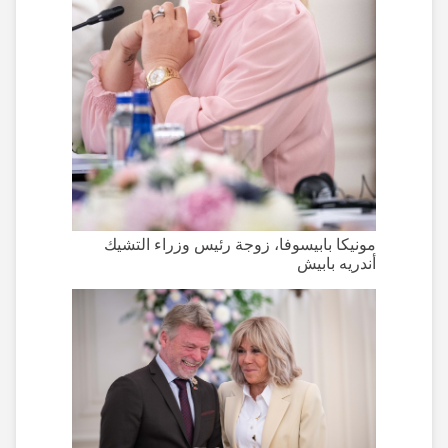
مونيكا بابيسوفا، زوجة رئيس وزراء التشيك
أندريه بابيش