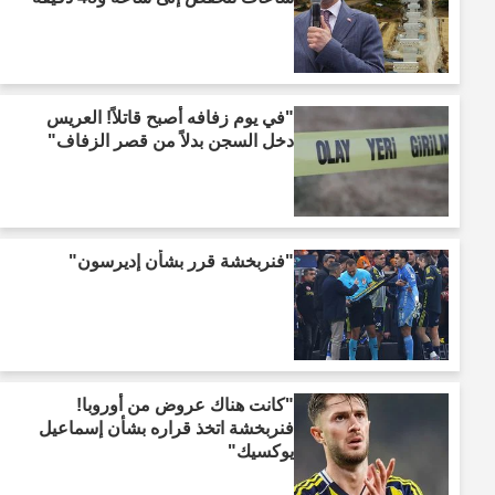
"في يوم زفافه أصبح قاتلاً! العريس
دخل السجن بدلاً من قصر الزفاف"
"فنربخشة قرر بشأن إديرسون"
"كانت هناك عروض من أوروبا!
فنربخشة اتخذ قراره بشأن إسماعيل
يوكسيك"