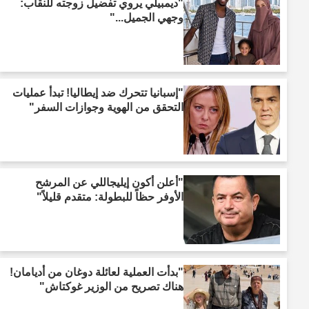
"ديمبيلي يروي تفضيل زوجته للنقاب:
وجهي الجميل..."
"إسبانيا تتحرك ضد إيطاليا! تبدأ عمليات
التحقق من الهوية وجوازات السفر"
"أعلن أكون إيليجاللي عن المرشح
الأوفر حظاً للبطولة: متقدم قليلاً"
"بدأت العملية لعائلة دوغان من أديامان!
هناك تصريح من الوزير غوكتاش"