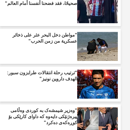
صحيحًا، فقد فضحنا أنفسنا أمام العالم"
"مواطن دخل البحر عثر على ذخائر
عسكرية من زمن الحرب"
"ترتيب رحلة انتقالات طرابزون سبور:
الهدف داروين نونيز"
"وەزیر شیمشەک بە کوردی وەڵامی
پیرەژنێکی دایەوە کە داوای کارێکی بۆ
کوڕەکەی دەکرد"