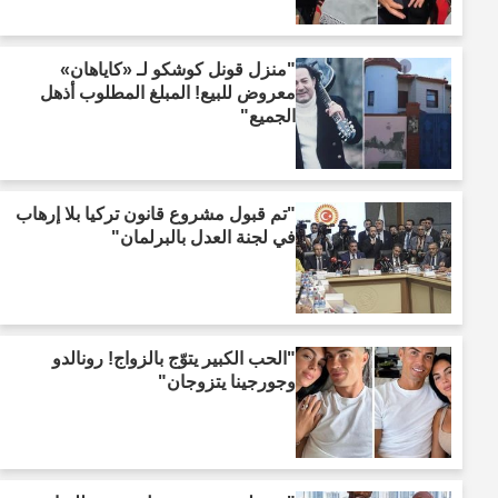
"منزل قونل كوشكو لـ «كاياهان»
معروض للبيع! المبلغ المطلوب أذهل
الجميع"
"تم قبول مشروع قانون تركيا بلا إرهاب
في لجنة العدل بالبرلمان"
"الحب الكبير يتوّج بالزواج! رونالدو
وجورجينا يتزوجان"