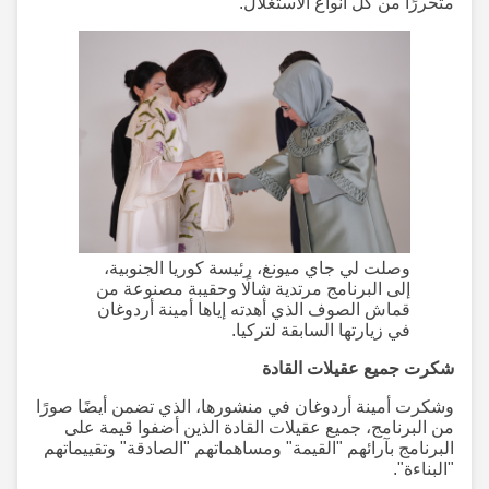
متحررًا من كل أنواع الاستغلال."
وصلت لي جاي ميونغ، رئيسة كوريا الجنوبية،
إلى البرنامج مرتدية شالًا وحقيبة مصنوعة من
قماش الصوف الذي أهدته إياها أمينة أردوغان
في زيارتها السابقة لتركيا.
شكرت جميع عقيلات القادة
وشكرت أمينة أردوغان في منشورها، الذي تضمن أيضًا صورًا
من البرنامج، جميع عقيلات القادة الذين أضفوا قيمة على
البرنامج بآرائهم "القيمة" ومساهماتهم "الصادقة" وتقييماتهم
"البناءة".