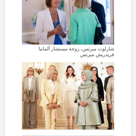
شارلوت ميرتس، زوجة مستشار ألمانيا
فريدريش ميرتس