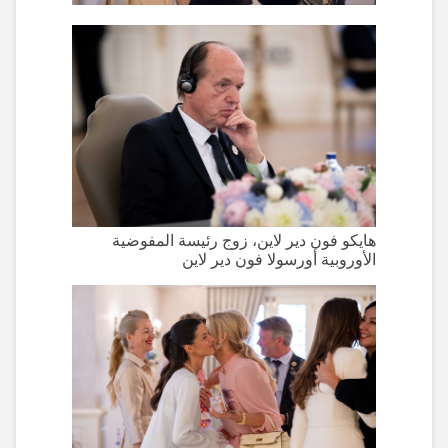
هايكو فون دير لاين، زوج رئيسة المفوضية
الأوروبية أورسولا فون دير لاين