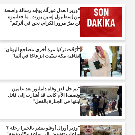
"وزير العدل غورلَك يوجّه رسالة واضحة
من إسطنبول إسين يورت: ما فعلتموه
لن يمرّ مرور الكرام، نحن في أثركم"
"أرّقَت تركيا مرة أخرى مضاجع اليونان:
اتفاقية مكة سبّبت انزعاجًا في أثينا"
"تم حل لغز وفاة داملنور بعد عامين
ونصف! الأم كانت قد أشارت إلى قاتل
ابنتها في الجنازة بالفعل"
"وزير أورال أوغلو يبشر بالخير! رحلة 7
ساعات تنخفض إلى ساعة و45 دقيقة"