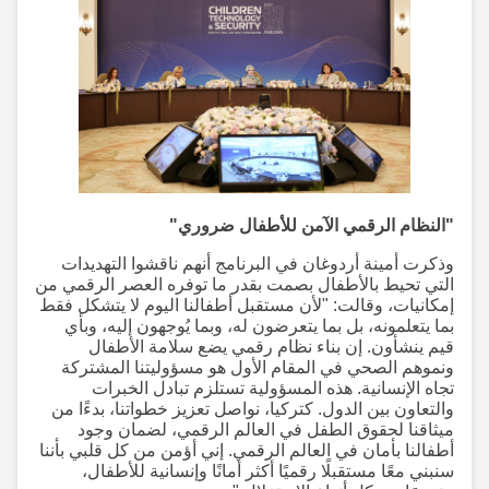
"النظام الرقمي الآمن للأطفال ضروري"
وذكرت أمينة أردوغان في البرنامج أنهم ناقشوا التهديدات
التي تحيط بالأطفال بصمت بقدر ما توفره العصر الرقمي من
إمكانيات، وقالت: "لأن مستقبل أطفالنا اليوم لا يتشكل فقط
بما يتعلمونه، بل بما يتعرضون له، وبما يُوجهون إليه، وبأي
قيم ينشأون. إن بناء نظام رقمي يضع سلامة الأطفال
ونموهم الصحي في المقام الأول هو مسؤوليتنا المشتركة
تجاه الإنسانية. هذه المسؤولية تستلزم تبادل الخبرات
والتعاون بين الدول. كتركيا، نواصل تعزيز خطواتنا، بدءًا من
ميثاقنا لحقوق الطفل في العالم الرقمي، لضمان وجود
أطفالنا بأمان في العالم الرقمي. إني أؤمن من كل قلبي بأننا
سنبني معًا مستقبلًا رقميًا أكثر أمانًا وإنسانية للأطفال،