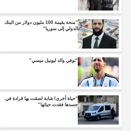
"منحة بقيمة 100 مليون دولار من البنك
الدولي إلى سوريا"
"توفي والد ليونيل ميسي"
"حياة أخرى! شابة لصقت بها قرادة في
جسدها فقدت حياتها"