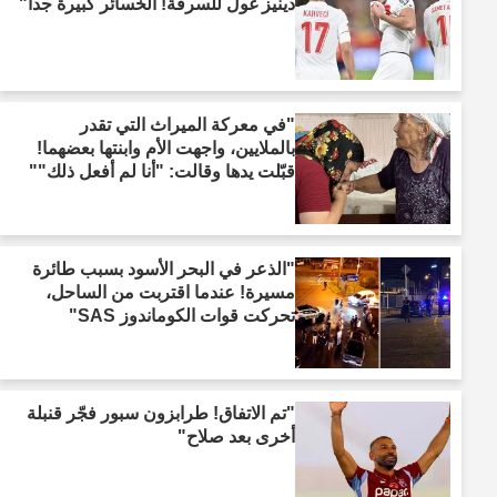
دينيز غول للسرقة! الخسائر كبيرة جداً"
"في معركة الميراث التي تقدر
بالملايين، واجهت الأم وابنتها بعضهما!
قبّلت يدها وقالت: "أنا لم أفعل ذلك""
"الذعر في البحر الأسود بسبب طائرة
مسيرة! عندما اقتربت من الساحل،
تحركت قوات الكوماندوز SAS"
"تم الاتفاق! طرابزون سبور فجّر قنبلة
أخرى بعد صلاح"