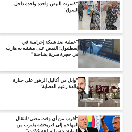
"كسرت البيض واحدة واحدة داخل
السوق"
"عملية ضد شبكة إجرامية في
إسطنبول: القبض على مشتبه به هارب
في حجرة سرية بشاحنة"
"وابل من أكاليل الزهور على جنازة
والدة زعيم العصابة"
"أقرب من أي وقت مضى! انتقال
المهاجم إلى فنربخشة يقترب من
النهاية: حتى الساعة حُدّدت"