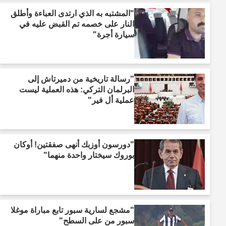
"المشتبه به الذي ارتدى العباءة وأطلق
النار على خصمه تم القبض عليه في
سيارة أجرة"
"رسالة تاريخية من دميرتاش إلى
البرلمان التركي: هذه العملية ليست
عملية أل فير"
"دورسون أوزبك أنهى صفقتين! أوكان
بوروك سيختار واحدة منهما"
"مشجع لسارية سبور تابع مباراة موغلا
سبور من على السطح"