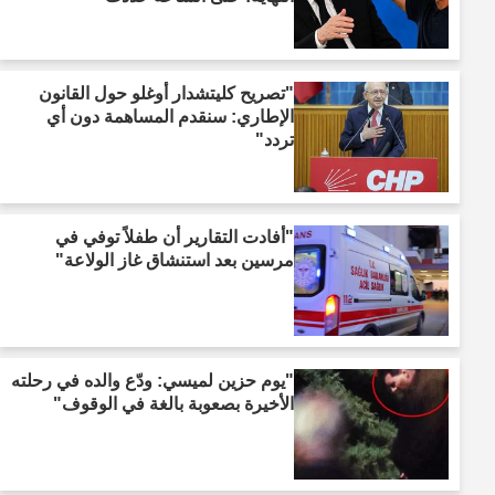
"تصريح كليتشدار أوغلو حول القانون
الإطاري: سنقدم المساهمة دون أي
تردد"
"أفادت التقارير أن طفلاً توفي في
مرسين بعد استنشاق غاز الولاعة"
"يوم حزين لميسي: ودّع والده في رحلته
الأخيرة بصعوبة بالغة في الوقوف"