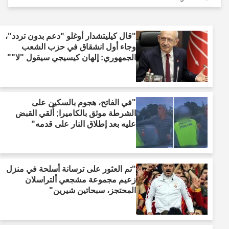
"قال كيليتشدار أوغلو "دعم بدون تردد"،
وجاء أول انشقاق في حزب الشعب
الجمهوري: إلهان كيسيجي سيقول "لا""
"في الفاتح، هجوم بالسكين على
الشرطة موثق بالكاميرا; أُلقي القبض
عليه بعد إطلاق النار على قدمه"
"تم العثور على ترسانة أسلحة في منزل
زعيم مجموعة مشجعي ألتراسلان
المحتجز، سبحاتين شيرين"