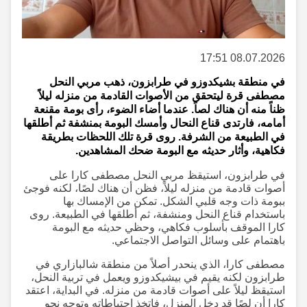
08.07.2026 17:51
في منطقة بشيكدوزو في طرابزون، ذهب مربي النحل
مصطفى قرة ليتحقق من الأصوات القادمة من منزله ليلاً
ظناً منه أن هناك لصاً. عندما أضاء الضوء، رأى بومة مقنعة
أمامه، فارتدى قناع النحال وأمسك البومة بمنشفة ثم أطلقها
في الطبيعة من الشرفة. روى قرة تلك اللحظات بطريقة
فكاهية، وأثار حديثه مع البومة ضحك المشاهدين.
في طرابزون، استيقظ مربي النحل مصطفى كارا على
أصوات قادمة من منزله ليلاً، فظن أن هناك لصًا، لكنه فوجئ
ببومة ذات وجه قلبي الشكل. تمكن من الإمساك بها
باستخدام قناع النحل ومنشفة، ثم أطلقها في الطبيعة. روى
كارا الموقف بأسلوب فكاهي، وحظي حديثه مع البومة
باهتمام على وسائل التواصل الاجتماعي.
مصطفى كارا، الذي ينحدر أصلاً من منطقة شالبازاري في
طرابزون لكنه يقيم في بيشيكدوزو ويعمل في تربية النحل،
استيقظ ليلاً على أصوات قادمة من منزله. في البداية، اعتقد
كارا أن لصًا قد دخل المنزل، فاتخذ احتياطاته وتوجه نحو