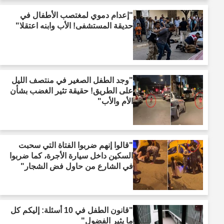
"إعدام دموي لمغتصب الأطفال في
حديقة المستشفى! الأب وابنه اعتقلا"
"وجد الطفل الصغير في منتصف الليل
على الطريق! حقيقة تثير الغضب بشأن
الأم والأب"
"قالوا إنهم ضربوا الفتاة التي سحبت
السكين داخل سيارة الأجرة، كما ضربوا
في الشارع من حاول فض الشجار"
"قانون الطفل في 10 أسئلة: إليكم كل
ما يثير الفضول"