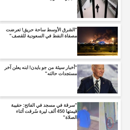
"الشرق الأوسط ساحة حريق! تعرضت
مصفاة النفط في السعودية للقصف"
"أخبار سيئة من جو بايدن! ابنه يعلن آخر
مستجدات حالته"
"سرقة في مسجد في الفاتح: حقيبة
قيمتها 450 ألف ليرة سُرقت أثناء
الصلاة"