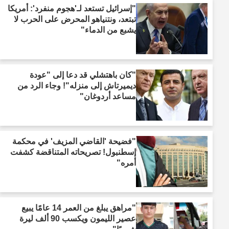
"إسرائيل تستعد لـ'هجوم منفرد': أمريكا
تبتعد، ونتنياهو المحرض على الحرب لا
يشبع من الدماء"
"كان باهتشلي قد دعا إلى "عودة
ديميرتاش إلى منزله"! وجاء الرد من
مساعد أردوغان"
"فضيحة 'القاضي المزيف' في محكمة
إسطنبول! تصريحاته المتناقضة كشفت
أمره"
"مراهق يبلغ من العمر 14 عامًا يبيع
عصير الليمون ويكسب 90 ألف ليرة