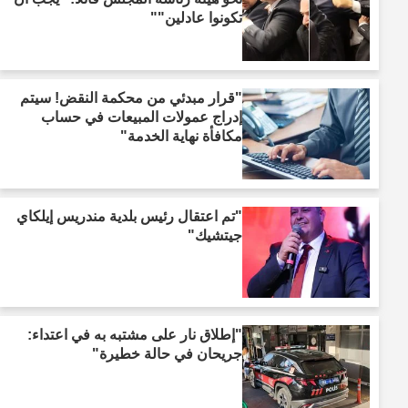
تكونوا عادلين""
"قرار مبدئي من محكمة النقض! سيتم
إدراج عمولات المبيعات في حساب
مكافأة نهاية الخدمة"
"تم اعتقال رئيس بلدية مندريس إيلكاي
جيتشيك"
"إطلاق نار على مشتبه به في اعتداء:
جريحان في حالة خطيرة"