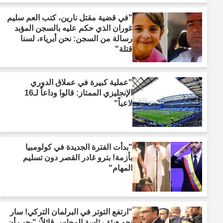
"في قضية مقتل نارين، كتب العم سليم
غوران الذي حكم عليه بالسجن المؤبد
رسالة من السجن: نحن أبرياء، لسنا
قتلة"
"عملية كبيرة في عملاق الدوري
الإنجليزي الممتاز: قالوا وداعاً لـ16
لاعباً"
"بدأت الفترة الجديدة في كولومبيا
بأزمة! بترو غادر القصر دون تسليم
المهام"
"ارتفع التوتر في البرلمان التركي! سار
نحو هيئة رئاسة المجلس قائلاً: "يجب أن