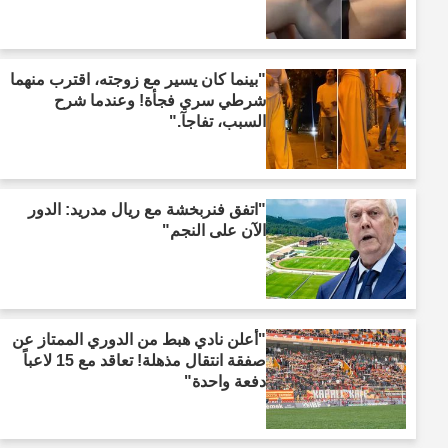
"بينما كان يسير مع زوجته، اقترب منهما
شرطي سري فجأة! وعندما شرح
السبب، تفاجآ."
"اتفق فنربخشة مع ريال مدريد: الدور
الآن على النجم"
"أعلن نادي هبط من الدوري الممتاز عن
صفقة انتقال مذهلة! تعاقد مع 15 لاعباً
دفعة واحدة"