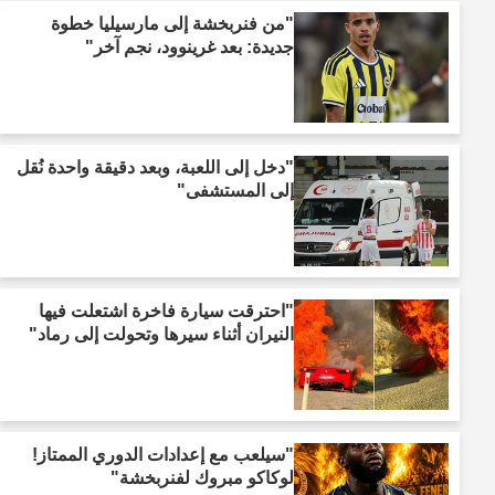
"من فنربخشة إلى مارسيليا خطوة
جديدة: بعد غرينوود، نجم آخر"
"دخل إلى اللعبة، وبعد دقيقة واحدة نُقل
إلى المستشفى"
"احترقت سيارة فاخرة اشتعلت فيها
النيران أثناء سيرها وتحولت إلى رماد"
"سيلعب مع إعدادات الدوري الممتاز!
لوكاكو مبروك لفنربخشة"