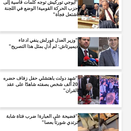
"أيوجي توركيش توجه كلمات قاسية إلى
حزب الحركة القومية! الوضع في اللجنة
اشتعل فجأة"
"وزير العدل غورلش ينفي ادعاء
ديميرتاش: لم أدلِ بمثل هذا التصريح"
"شهد دولت باهتشلي حفل زفاف حضره
20 ألف شخص بصفته شاهدًا على عقد
القران"
"فضيحة على العبارة! ضرب فتاة شابة
ترتدي شورتاً بعصا"