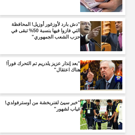
"دش بارد لأوزغور أوزيل! المحافظة
التي فازوا فيها بنسبة 50% تبقى في
حزب الشعب الجمهوري"
"بعد إنذار عزيز يلدريم تم التحرك فوراً!
هناك اعتقال"
"خبر سيئ لفنربخشة من أوسترفولدي!
غياب لشهور"