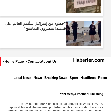
"خطوة من إسرائيل ستُقيم العالم على
قدميه! ينتظرون التماسيح"
Haberler.com
Home Page
Contact
About Us
Local News
News
Breaking News
Sport
Headlines
Poem
Yeni Medya Internet Publishing
The law number 5846 on Intellectual and Artistic Works is %100
applicable on all the material published on this news portal. Except as
permitted under the policies of the related news agencies, no part of this