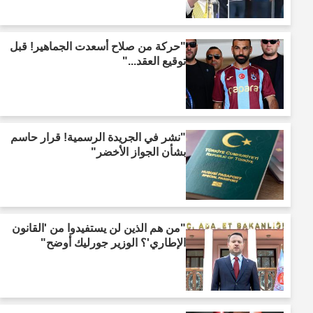
"حركة من صلاح أسعدت الجماهير! قبل
توقيع العقد..."
"نشر في الجريدة الرسمية! قرار حاسم
بشأن الجواز الأخضر"
"من هم الذين لن يستفيدوا من 'القانون
الإطاري'؟ الوزير جورليك أوضح"