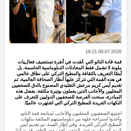
08.07.2026 16:21
قمة قادة الناتو التي عُقدت في أنقرة تستضيف فعاليات
ملونة لا تشمل فقط المحادثات الدبلوماسية الحاسمة، بل
أيضًا التعريف بالثقافة والمطبخ التركي على نطاق عالمي.
في هذه القمة التي تتركز عليها أنظار الصحافة العالمية، تم
تقديم آيس كريم مرعش التقليدي المصنوع بالدق للصحفيين
المحليين والأجانب الذين يعملون بوتيرة مكثفة. بفضل هذه
المبادرة، سنحت الفرصة للصحفيين الدوليين للتعرف على
النكهات الفريدة للمطبخ التركي التي اشتهرت عالميًا.
اجتمع الصحفيون المحليون والأجانب لمتابعة قمة الناتو،
وأخذوا استراحة حلوة من دبلوماسيتهم المكثفة بنكهات
المطبخ التركي الفريدة. وفي إطار القمة، تم تقديم آيس
كريم كهرمان مرعش الشهير، أحد رموز الطهي في تركيا،