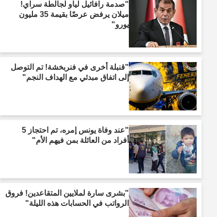
"صدمة رافائيل لياو لجالطة سراي!
ميلان يرفض عرضًا بقيمة 35 مليون
يورو"
"قنبلة أخرى في فنربخشة! تم التوصل
إلى اتفاق مبدئي مع الهداف النجم"
"عند وفاة يونس إمره، تم احتجاز 5
أفراد من العائلة بمن فيهم الأم"
"بشرى سارة لملايين المتقاعدين! فروق
الرواتب في الحسابات هذه الليلة"