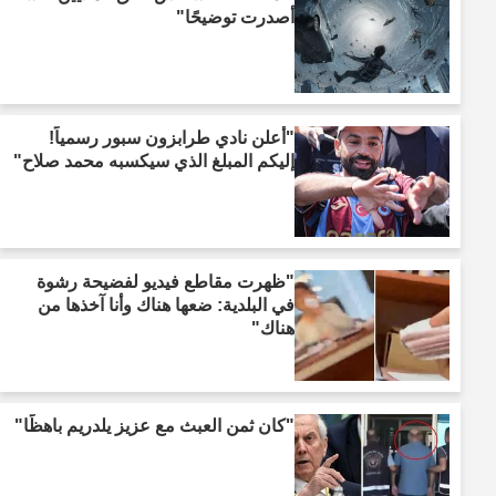
أصدرت توضيحًا"
"أعلن نادي طرابزون سبور رسمياً!
إليكم المبلغ الذي سيكسبه محمد صلاح"
"ظهرت مقاطع فيديو لفضيحة رشوة
في البلدية: ضعها هناك وأنا آخذها من
هناك"
"كان ثمن العبث مع عزيز يلدريم باهظًا"