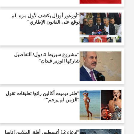
"أوزغور أوزال يكشف لأول مرة: لم
نوقع على القانون الإطاري"
"مشروع سيربط 4 دول! التفاصيل
شاركها الوزير فيدان"
"فلتر ديميت أكالين رائع! تعليقات تقول
"الزمن لم يرحم""
"ادعاء 12 أغسطس أقلق الملايين! ناسا