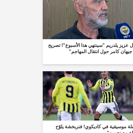
 عزيز يلدريم "سينتهي هذا الأسبوع"! تصريح
يهان كامر حول انتقال المهاجم"
ة موسيقية في كاديكوي! فنربخشة يلوّح
لة مع نجومه"