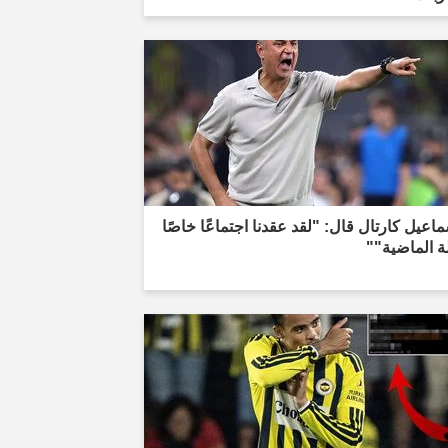
اعيل كارتال قال: "لقد عقدنا اجتماعًا خاصًا
لة الماضية""