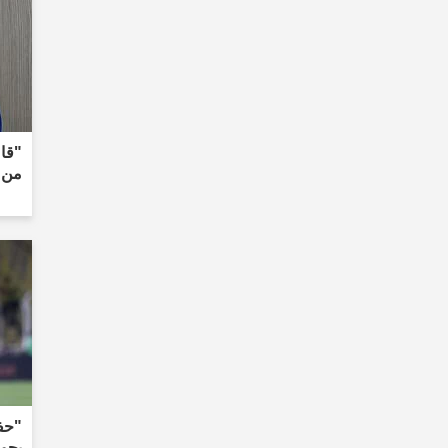
"قال
من ج
"حفل
بجو