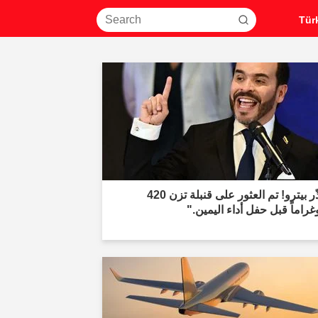
"حذّر بيترو! تم العثور على قنبلة تزن 420
غراماً قبل حفل أداء اليمين."