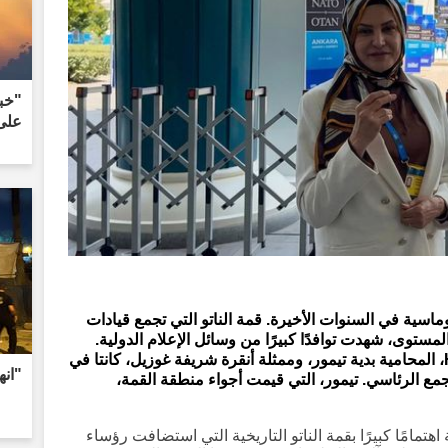
"خب
على
اسية في السنوات الأخيرة. قمة الناتو التي تجمع قيادات
لمستوى، شهدت توافدًا كبيرًا من وسائل الإعلام الدولية.
مديرة التحرير العام لموقع Haberler.com، المحامية بدية تيمور، وممثلة أنقرة شريفة غوزيل، كانتا في
"انهار مب
جمع الرئاسي. تيمور، التي قيمت أجواء منطقة القمة،
اهتمامًا كبيرًا بقمة الناتو التاريخية التي استضافت رؤساء