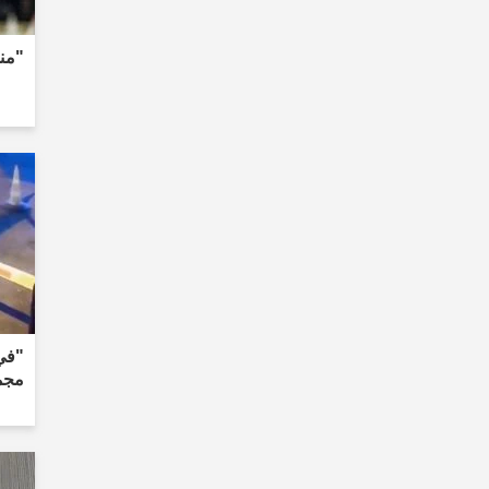
"من
مجم