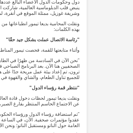
وشريفة غوزيل، ممثلة الموقع في أنقرة، ل
ونقلت المحامية بديعا تيمور انطباعاتها من
بهذه الكلمات:
"رئاسة الاتصال عملت بشكل جيد حقًا"
وأثناء متابعتها للقمة، فحصت تيمور المنا
"نحن الآن في السادسة من ظهرًا في الط
الصحفيين هنا الآن. بعد البرنامج الصباحي في
ترون، تم إعداد بيئة عمل مريحة جدًا على 
للجميع تناول الطعام، والشاي والقهوة في 
"ننتظر قمة رؤساء الدول"
ونقلت بديعا تيمور لحظات دخول قادة العا
عن الاجتماع الحاسم المنتظر بفارغ الصبر، ق
"تم استضافة رؤساء الدول ورؤساء الحكومات
العامة حول الناتو ومستقبل الناتو؛ ونحن ال