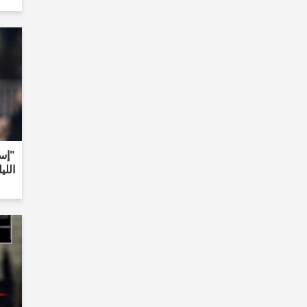
"إسم
اللي