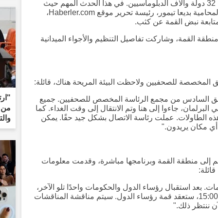
دول وحكومات الدول الأعضاء البالغ عددها 32 دولة وآلاف الدبلوماسيين. في هذا الحدث المهم حيث
ينبض قلب الدبلوماسية العالمية، شاركت المحامية بديعا تيمور، رئيسة تحرير موقع Haberler.com،
متابعة نبض القمة عن كثب.
 منطقة القمة، وشاركت تفاصيل التنظيم والأجواء الميدانية
طق المخصصة للصحفيين ولاحظت البيئة المريحة هناك، قائلة:
"ارت
ابق السادس من مجمع الرئاسة المخصص للصحفيين. جميع
من 
 البرلمان، جاءوا إلى هنا وتم الانتقال إلى وقت الغداء. كما
هذه الطاولات. عملت رئاسة الاتصال بشكل جيد حقًا. يمكن
والت
أي مكان يريدون."
لم إلى منطقة القمة وبرنامجها مباشرة، وقدمت معلومات
ائلة:
. بعد استقبال رؤساء الدول والحكومات واحدًا تلو الآخر،
عقدوا مؤتمرات صحفية. الآن، في الساعة 15:00، ستعقد قمة رؤساء الدول. سيتم مناقشة المناقشات
آن ننتظر ذلك."