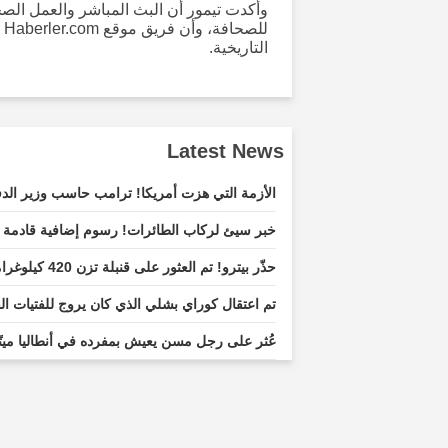
وأكدت تيمور أن البث المباشر والعمل ا
ل
التاريخية.
Latest News
الأزمة التي هزت أمريكا! ترامب حاسب وزير ال
خبر سيئ لركاب الطائرات! رسوم إضافية قادمة 
حذّر بيترو! تم العثور على قنبلة تزن 420 كيلوغراماً قبل حفل أداء اليمين.
تم اعتقال كوراي بشلي الذي كان يروج للفتيات ا
عُثر على رجل مسن يعيش بمفرده في أنطاليا ميتً