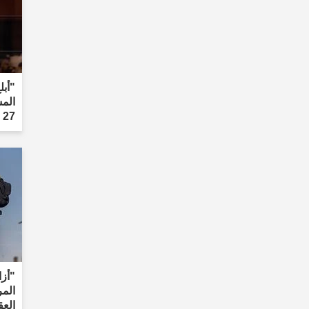
المس
27 عامًا."
"أزا
المر
العق