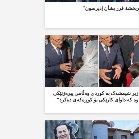
ربخشة قرر بشأن إديرسون"
زیر شیمشەک بە کوردی وەڵامی پیرەژنێکی
وە کە داوای کارێکی بۆ کوڕەکەی دەکرد"