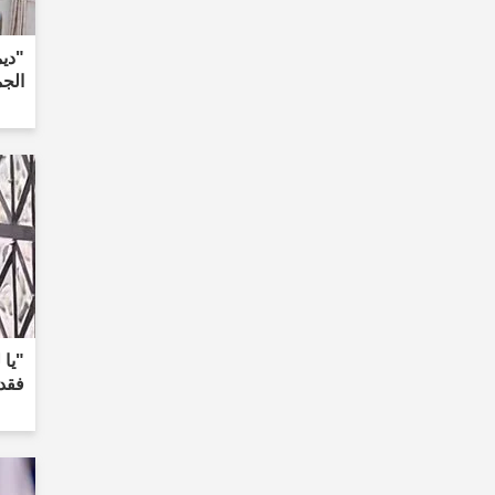
"دي
الجم
"يا 
فقد 