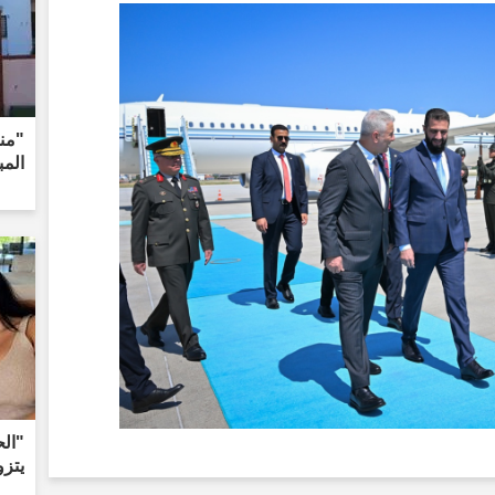
"منز
المب
"الح
يتز