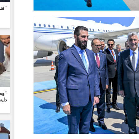
"فن
"وە
دایە