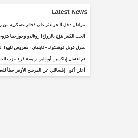
Latest News
مواطن دخل البحر عثر على ذخائر عسكرية من 
الحب الكبير يتوّج بالزواج! رونالدو وجورجينا يتزو
منزل قونل كوشكو لـ «كاياهان» معروض للبيع! ال
تم اعتقال إيلكسين أوزالبر، رئيسة فرع حزب الج
أعلن أكون إيليجاللي عن المرشح الأوفر حظاً للبطو