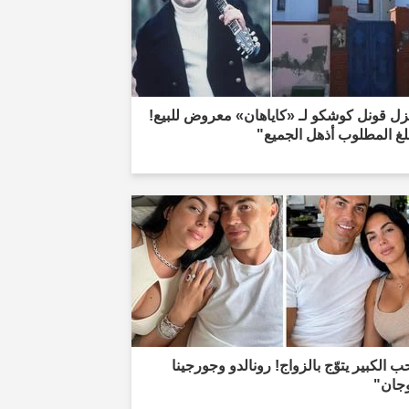
ل قونل كوشكو لـ «كاياهان» معروض للبيع!
لغ المطلوب أذهل الجميع"
ب الكبير يتوّج بالزواج! رونالدو وجورجينا
وجان"