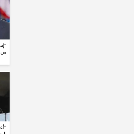
"إسب
من ا
"أعل
للبط