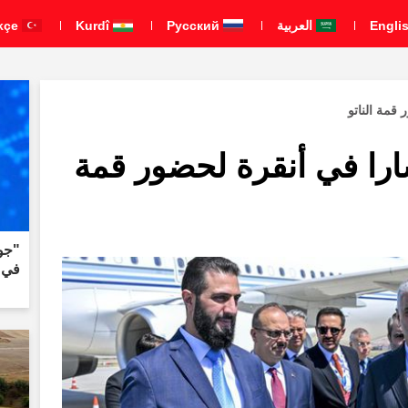
العربية
Pусский
Kurdî
Türkçe
قمة الناتو
را في أنقرة لحضور قمة
"جو
في ا