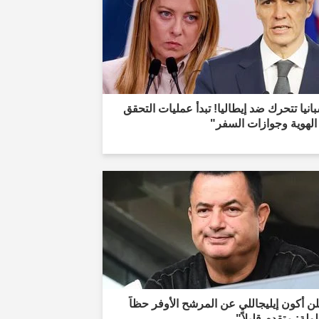
انيا تتحرك ضد إيطاليا! تبدأ عمليات التحقق
لهوية وجوازات السفر"
ن أكون إيليجاللي عن المرشح الأوفر حظاً
ولة: متقدم قليلاً"