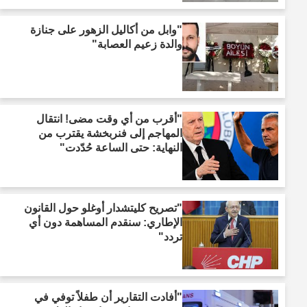
"وابل من أكاليل الزهور على جنازة
والدة زعيم العصابة"
"أقرب من أي وقت مضى! انتقال
المهاجم إلى فنربخشة يقترب من
النهاية: حتى الساعة حُدّدت"
"تصريح كليتشدار أوغلو حول القانون
الإطاري: سنقدم المساهمة دون أي
تردد"
"أفادت التقارير أن طفلاً توفي في