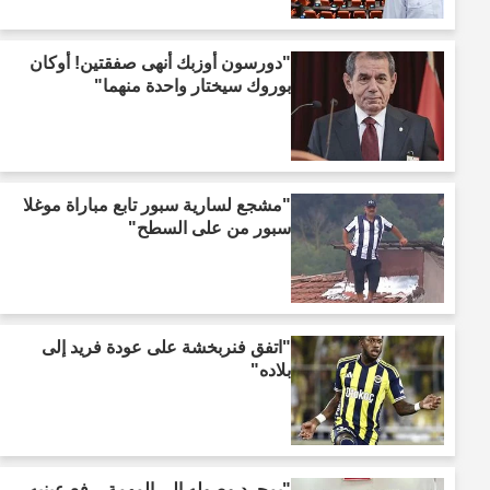
"دورسون أوزبك أنهى صفقتين! أوكان
بوروك سيختار واحدة منهما"
"مشجع لسارية سبور تابع مباراة موغلا
سبور من على السطح"
"اتفق فنربخشة على عودة فريد إلى
بلاده"
"بمجرد وصوله إلى المهمة، رفع عينيه