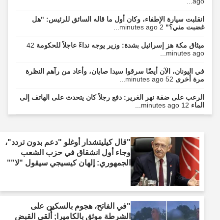
ago...
انقلبت سيارة الإطفاء، وكان أول ما قاله السائق للرئيس: "هل
غضبت مني؟"
2 minutes ago...
ميثاق مكة هز إسرائيل بشدة: وزير يوجه نداءً عاجلاً للحكومة
42
minutes ago...
في اليونان، الآن أيضًا سرقوا سيدا صايان، وأعاد من رآهم النظرة
مرة أخرى
52 minutes ago...
الرعب على ضفة نهر الغرير: دفع رجلاً كان يتحدث على الهاتف إلى
الماء
12 minutes ago...
"قال كيليتشدار أوغلو "دعم بدون تردد"،
وجاء أول انشقاق في حزب الشعب
الجمهوري: إلهان كيسيجي سيقول "لا""
"في الفاتح، هجوم بالسكين على
الشرطة موثق بالكاميرا; أُلقي القبض