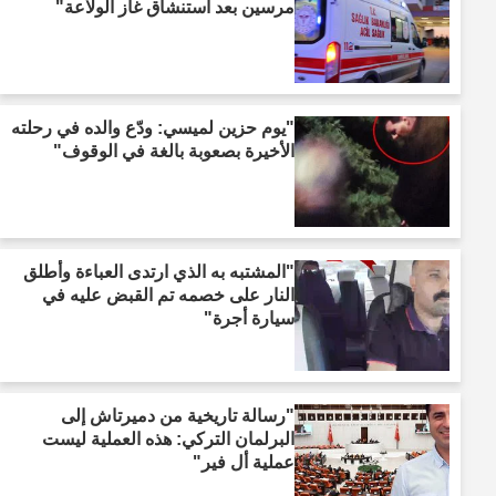
مرسين بعد استنشاق غاز الولاعة"
"يوم حزين لميسي: ودّع والده في رحلته
الأخيرة بصعوبة بالغة في الوقوف"
"المشتبه به الذي ارتدى العباءة وأطلق
النار على خصمه تم القبض عليه في
سيارة أجرة"
"رسالة تاريخية من دميرتاش إلى
البرلمان التركي: هذه العملية ليست
عملية أل فير"