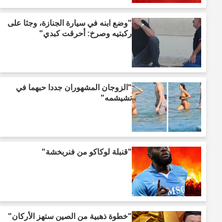
"وضع ابنه في سيارة الجنازة، وجثا على
ركبتيه وصرخ: أحرقت كبدي"
"الزوجان المشهوران جددا حبهما في
تشيشمه"
"قنبلة لوكاكو من فنربخشة"
"خطوة ذهبية من الصين ستهز الأركان"