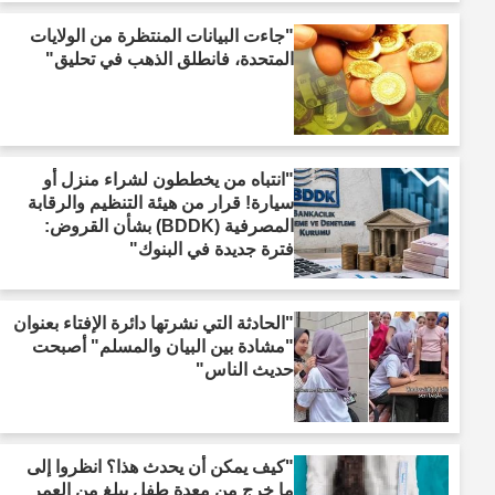
"جاءت البيانات المنتظرة من الولايات
المتحدة، فانطلق الذهب في تحليق"
"انتباه من يخططون لشراء منزل أو
سيارة! قرار من هيئة التنظيم والرقابة
المصرفية (BDDK) بشأن القروض:
فترة جديدة في البنوك"
"الحادثة التي نشرتها دائرة الإفتاء بعنوان
"مشادة بين البيان والمسلم" أصبحت
حديث الناس"
"كيف يمكن أن يحدث هذا؟ انظروا إلى
ما خرج من معدة طفل يبلغ من العمر