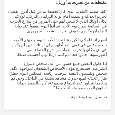
مقتطفات من تصريحات أوزيل;
"لقد صدتم الانقلاب الذي كان يُخطط له من قبل أذرع القضاء
لحزب العدالة والتنمية أمام بوابة البرلمان التركي. لولاكم،
لكان أولئك الذين لا ينبغي لهم حتى المرور من شارع الحزب
في السابعة صباح يوم الأحد، قد أتوا اليوم ليقفوا عند بوابة
البرلمان وكأنهم ضيوف لحزب الشعب الجمهوري.
أتفهم انزعاجكم، لكن دعنا نحدد الأمر. اليوم واجهتم الأمر،
تابعته وقلبي في فمي. لقد أظهرتم أن أولئك الذين لم يكونوا
في أي مكان بالحزب، بقرار من أذرع القضاء التي
أظهرتموها، جاءوا فجأة؛ وكنتم درعًا لهم. أحسنت صنعًا.
إذا حاول البعض جمع حشود من ألف شخص لانتزاع
الشرعية، فسيخرج هؤلاء الأشخاص الشجعان لمواجهة الألف
شخص ويفسدون اللعبة. فرضت رئاسة المجلس اليوم حظرًا
بقرار اتخذته لمنع حدوث مشاهد سلبية في الداخل. وجودكم
هنا، بما يتجاوز عقد اجتماع مجموعة، كان بالضبط حماية
لقانون الحزب ومستقبلنا جميعًا."
تفاصيل إضافية قادمة...