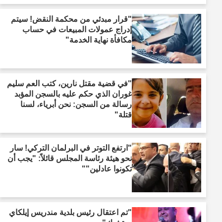
"قرار مبدئي من محكمة النقض! سيتم
إدراج عمولات المبيعات في حساب
مكافأة نهاية الخدمة"
"في قضية مقتل نارين، كتب العم سليم
غوران الذي حكم عليه بالسجن المؤبد
رسالة من السجن: نحن أبرياء، لسنا
قتلة"
"ارتفع التوتر في البرلمان التركي! سار
نحو هيئة رئاسة المجلس قائلاً: "يجب أن
تكونوا عادلين""
"تم اعتقال رئيس بلدية مندريس إيلكاي