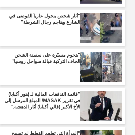
"أثار شخص يتجول عارياً الفوضى في
الشارع وهاجم رجال الشرطة"
"هجوم مسيّرة على سفينة الشحن
الجاف التركية قبالة سواحل روسيا"
"قائمة التدفقات المالية لـ (هور أكبابا)
في تقرير MASAK! المبلغ المرسل إلى
الأخ الأكبر (فالي أكبابا) أثار الدهشة."
"المرأة التي تطعم القطط لم تسمح