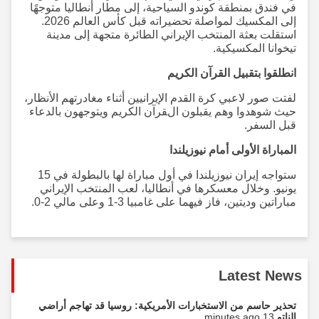
في فندق بمنطقة كوندو السياحية، إلى مطار أنطاليا متوجهًا
إلى المكسيك لمواصلة تحضيراته قبل كأس العالم 2026.
استقلت بعثة المنتخب الإيراني الطائرة متجهة إلى مدينة
تيخوانا المكسيكية.
انطلقوا بتقبيل القرآن الكريم
لفتت صور لاعبي كرة القدم الإيرانيين أثناء مغادرتهم الأنظار،
حيث شوهدوا وهم يقبلون القرآن الكريم ويتوجهون بالدعاء
قبل السفر.
المباراة الأولى أمام نيوزيلندا
ستواجه إيران نيوزيلندا في أول مباراة لها بالبطولة في 15
يونيو. وخلال معسكرها في أنطاليا، لعب المنتخب الإيراني
مباراتين وديتين، فاز فيهما على غامبيا 3-1 وعلى مالي 2-0.
Latest News
تحذير حاسم من الاستخبارات الأمريكية: روسيا قد تهاجم أراضي
الناتو
13 minutes ago...