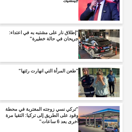
جيتشيك"
"إطلاق نار على مشتبه به في اعتداء:
جريحان في حالة خطيرة"
"طعن المرأة التي انهارت رئتها"
"تركي نسي زوجته المغتربة في محطة
وقود على الطريق إلى تركيا: التقيا مرة
أخرى بعد 6 ساعات"