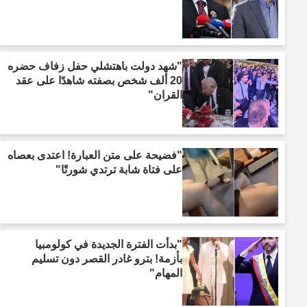
"شهد دولت باهتشلي حفل زفاف حضره
20 ألف شخص بصفته شاهدًا على عقد
القران"
"فضيحة على متن العبارة! اعتدى بعصاه
على فتاة شابة ترتدي شورتًا"
"بدأت الفترة الجديدة في كولومبيا
بأزمة! بترو غادر القصر دون تسليم
المهام"