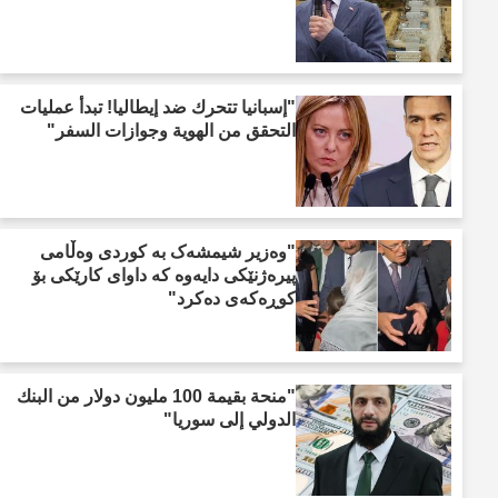
"إسبانيا تتحرك ضد إيطاليا! تبدأ عمليات
التحقق من الهوية وجوازات السفر"
"وەزیر شیمشەک بە کوردی وەڵامی
پیرەژنێکی دایەوە کە داوای کارێکی بۆ
کوڕەکەی دەکرد"
"منحة بقيمة 100 مليون دولار من البنك
الدولي إلى سوريا"