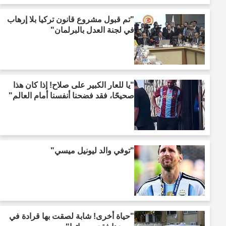
"تم قبول مشروع قانون تركيا بلا إرهاب
في لجنة العدل بالبرلمان"
"يا للعار الكبير على صلاح! إذا كان هذا
صحيحًا، فقد فضحنا أنفسنا أمام العالم"
"توفي والد ليونيل ميسي"
"حياة أخرى! شابة لصقت بها قرادة في