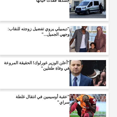
جسدها فقدت حياتها"
"ديمبيلي يروي تفضيل زوجته للنقاب:
وجهي الجميل..."
"أعلن الوزير غورلوك! الحقيقة المروعة
في وفاة طفلين"
"عقبة أوسيمين في انتقال غلطة
سراي"