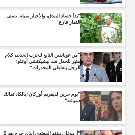
"بدأ حصاد البندق، والأخبار سيئة: نصف
الثمار فارغ"
"من غونايدين التابع للحزب الجديد، كلام
مثير للجدل ضد بيشيكتشي أوغلو:
الرجل يتعاطى المخدرات"
"يوم حزين لديفريم أوزكان! بالكاد تمالك
دموعه"
"أردوغان ينتقد المعتدي الذي خرج بعد 5