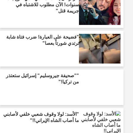
سنوات! الآن مطلوب للاشتباه في
جريمة قتل"
"فضيحة على العبارة! ضرب فتاة شابة
ترتدي شورتاً بعصا"
""صحيفة جيروسليم" إسرائيل ستعتذر
من تركيا!"
"الأسد: لولا وقوف شعبي خلفي لأصابني
ما أصاب الشاه الإيراني!!"