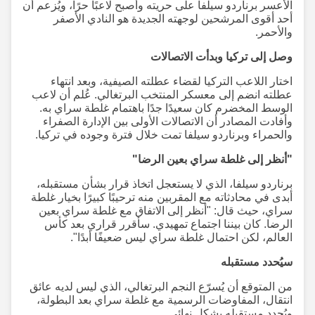
الأعسر برناردو سيلفا على حريته وأصبح لاعبًا حرًا، ويُزعم أن
أحد أقوى المرشحين لوجهته الجديدة هو النادي الأصفر
والأحمر.
وصل إلى تركيا وبدأت الاتصالات
اختار اللاعب التركيا لقضاء عطلته الصيفية، وبعد انتهاء
عطلته انضم إلى معسكر المنتخب البرتغالي. عُلم أن لاعب
الوسط المخضرم كان سعيدًا جدًا باهتمام غلطة سراي به.
وأفادت المصادر أن الاتصالات الأولى بين الإدارة الصفراء
والحمراء وبرناردو سيلفا تمت خلال فترة وجوده في تركيا.
"أنظر إلى غلطة سراي بعين الرضا"
برناردو سيلفا، الذي لا يستعجل اتخاذ قرار بشأن مستقبله،
أبدى في محادثاته مع المقربين منه ترحيبًا كبيرًا بخيار غلطة
سراي، حيث قال: "أنظر إلى الاتفاق مع غلطة سراي بعين
الرضا. كان بيننا اجتماع تمهيدي. سأقرر قراري بعد كأس
العالم، لكن احتمال غلطة سراي ليس ضعيفًا أبدًا".
سيُحدد مستقبله
من المتوقع أن يُسرّع النجم البرتغالي، الذي ليس لديه عائق
انتقال، المفاوضات الرسمية مع غلطة سراي بعد البطولة،
ويُحدد مستقبله بشكل نهائي.