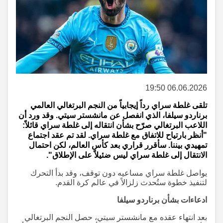
06.06.2026 19:50
تلقى غلطة سراي رداً إيجابياً من النجم البرتغالي العالمي
برناردو سيلفا، الذي انفصل عن مانشستر سيتي. وقد ورد أن
اللاعب البرتغالي صرّح بشأن انتقاله إلى غلطة سراي قائلاً:
"أنظر بارتياح للاتفاق مع غلطة سراي. لقد تم عقد اجتماع
تمهيدي بيننا. سأقرر قراري بعد كأس العالم، لكن احتمال
الانتقال إلى غلطة سراي ليس ضئيلاً على الإطلاق".
يواصل غلطة سراي مساعيه دون توقف، وقد بدأ التحرك
لتنفيذ خطوة ستُحدث زلزالاً في عالم كرة القدم.
ادعاءات بشأن برناردو سيلفا
بعد انتهاء عقده مع مانشستر سيتي، حصل النجم البرتغالي