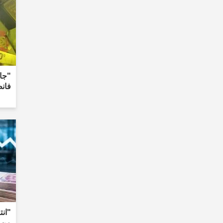
"جاء
فان
"انت