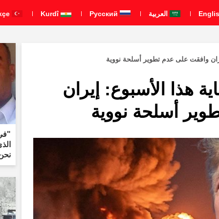
العربية
Pусский
Kurdî
Türkçe
يران وافقت على عدم تطوير أسلحة نووية
ية هذا الأسبوع: إيران
وير أسلحة نووية
"في
الذ
نحن 