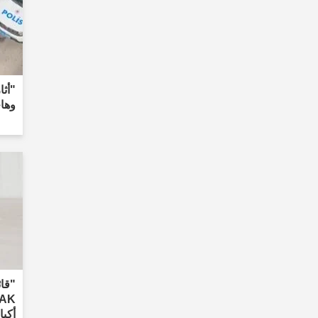
"أث
وها
"قائ
أكبا