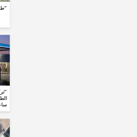
"طعن
"تر
ساع