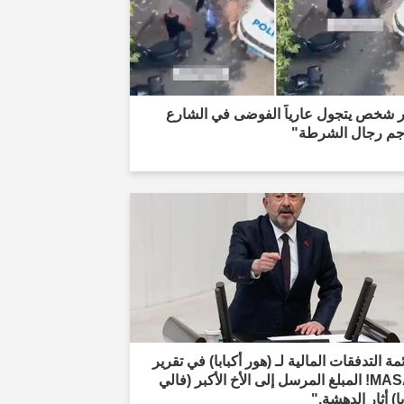
ار شخص يتجول عارياً الفوضى في الشارع
جم رجال الشرطة"
مة التدفقات المالية لـ (هور أكبابا) في تقرير
MASAK! المبلغ المرسل إلى الأخ الأكبر (فالي
با) أثار الدهشة."