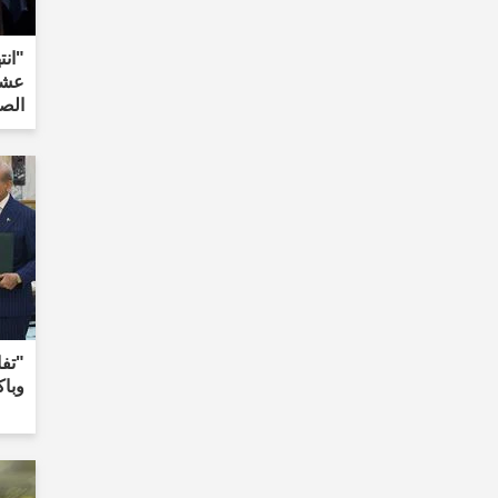
"انت
عشر
الص
"تفا
وبا