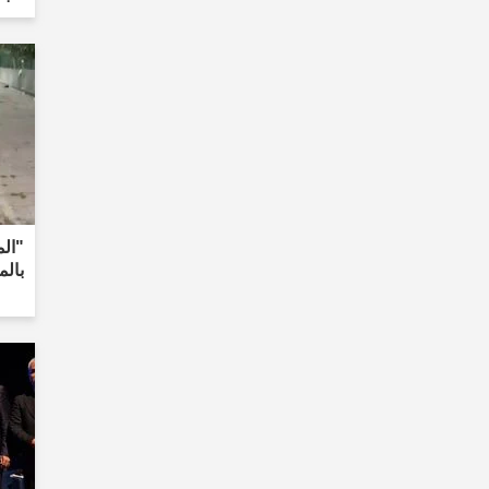
"ال
بالم