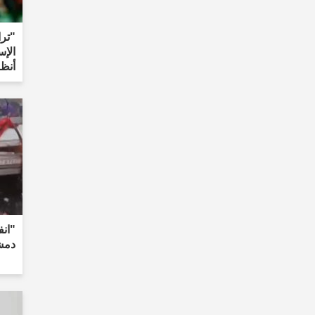
"ترا
الإس
أنظر
"انف
دمشق: 