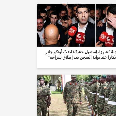
"بعد 14 شهرًا، استقبل حشدٌ غاضبٌ أوتكو جانر
كارا عند بوابة السجن بعد إطلاق سراحه"