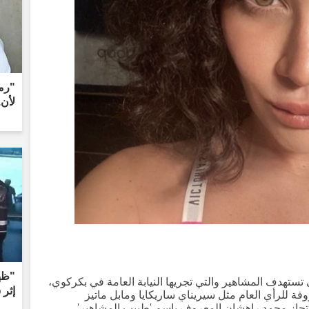
"رمز
لأن.
"ظهر
ستهدف المشاهير والتي تجريها النيابة العامة في بكركوي،
إثر 
سماء معروفة للرأي العام مثل سيريناي ساريكايا ومابل ماتيز
حتجاز محمد راهشان المعروف باسم 'طبيب المشاهير'.