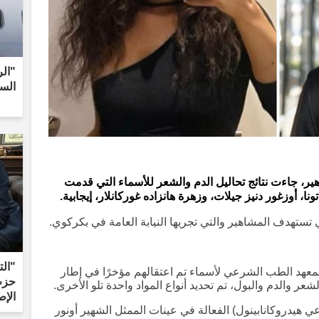
"الر
الس
ر، جاءت نتائج تحاليل الدم والشعر للأسماء التي قدمت
 أوزغور دنيز جيلات، وزهرة هانزاده غوركانلار، إيجابية.
ستهدف المشاهير والتي تجريها النيابة العامة في بكركوي.
"ال
 لمعهد الطب الشرعي لأسماء تم اعتقالهم مؤخرًا في إطار
حزب 
شعر والدم والبول، تم تحديد أنواع المواد واحدة تلو الأخرى.
الإط
قرير: تم اكتشاف مادة THC (رباعي هيدروكانابينول) الفعالة في عينات الممثل الشهير أونور