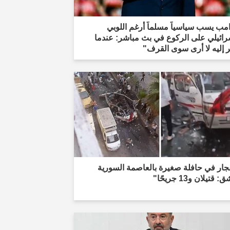
مب يسب سياسياً مسلماً أرغم اللوبي
رائيلي على الركوع في بث مباشر: عندما
 إليه لا أرى سوى القرف"
جار في حافلة صغيرة بالعاصمة السورية
قتيلان و13 جريحًا"