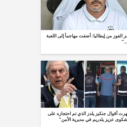
 الفوز من إيطاليا: أضفت مهاجماً إلى اللعبة
.."
ت أقوال جنكيز يلدز الذي تم احتجازه على
شكوى عزيز يلدريم في مديرية الأمن"