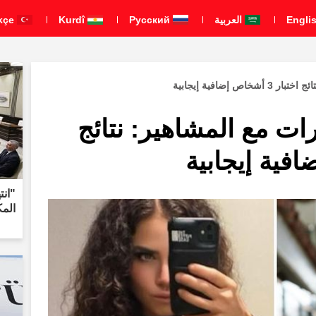
العربية
Pусский
Kurdî
Türkçe
 إضافية إيجابية
ات مع المشاهير: نتائج
"انت
المكوّن من 8 بن