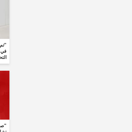
"تم
في م
التح
"صدر
تشاي