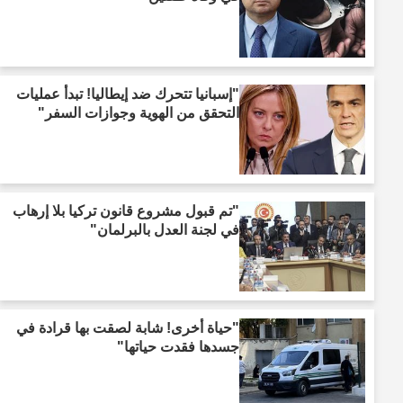
"إسبانيا تتحرك ضد إيطاليا! تبدأ عمليات
التحقق من الهوية وجوازات السفر"
"تم قبول مشروع قانون تركيا بلا إرهاب
في لجنة العدل بالبرلمان"
"حياة أخرى! شابة لصقت بها قرادة في
جسدها فقدت حياتها"