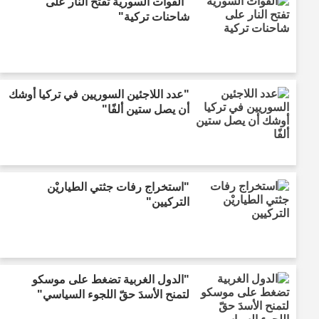
"القوات السورية تفتح النار على
شاحنات تركية"
"عدد اللاجئين السوريين في تركيا أوشك
أن يصل ستين ألفًا"
"استخراج رفات جثتي الطياريْن
التركيين"
"الدول الغربية تضغط على موسكو
لتمنح الأسدَ حقّ اللجوء السياسي"