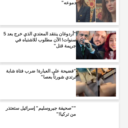
دموعه"
"أردوغان ينتقد المعتدي الذي خرج بعد 5
سنوات! الآن مطلوب للاشتباه في
جريمة قتل"
"فضيحة على العبارة! ضرب فتاة شابة
ترتدي شورتاً بعصا"
""صحيفة جيروسليم" إسرائيل ستعتذر
من تركيا!"