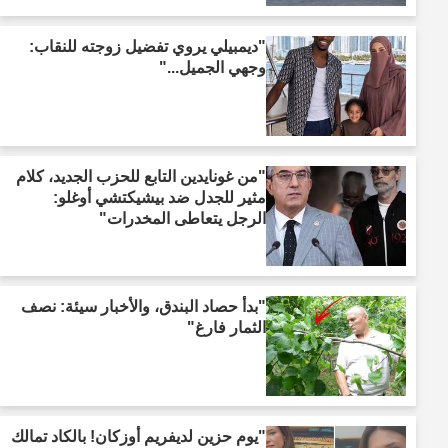
"ديمبيلي يروي تفضيل زوجته للنقاب:
وجهي الجميل..."
"من غونايدين التابع للحزب الجديد، كلام
مثير للجدل ضد بيشيكتشي أوغلو:
الرجل يتعاطى المخدرات"
"بدأ حصاد البندق، والأخبار سيئة: نصف
الثمار فارغ"
"يوم حزين لديفريم أوزكان! بالكاد تمالك