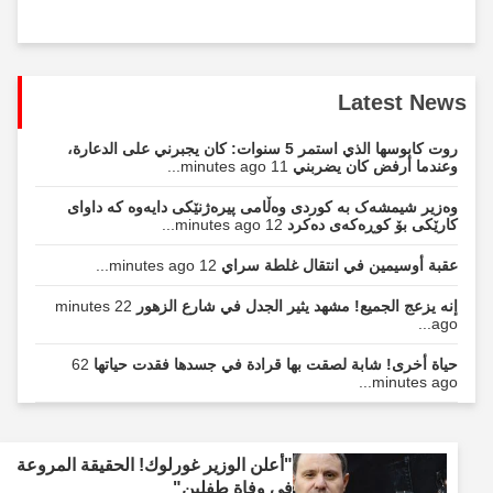
Latest News
روت كابوسها الذي استمر 5 سنوات: كان يجبرني على الدعارة،
وعندما أرفض كان يضربني
11 minutes ago...
وەزیر شیمشەک بە کوردی وەڵامی پیرەژنێکی دایەوە کە داوای
کارێکی بۆ کوڕەکەی دەکرد
12 minutes ago...
عقبة أوسيمين في انتقال غلطة سراي
12 minutes ago...
إنه يزعج الجميع! مشهد يثير الجدل في شارع الزهور
22 minutes
ago...
حياة أخرى! شابة لصقت بها قرادة في جسدها فقدت حياتها
62
minutes ago...
"أعلن الوزير غورلوك! الحقيقة المروعة
في وفاة طفلين"