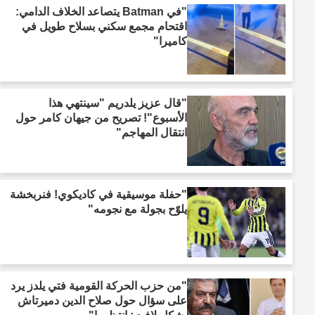
"في Batman يتصاعد الخلاف الدامي:
اقتحام مجمع سكني بسلاح طويل في
كاميرا"
"قال عزيز يلدريم "سينتهي هذا
الأسبوع"! تصريح من جيهان كامر حول
انتقال المهاجم"
"حفلة موسيقية في كاديكوي! فنربخشة
يلوّح بجولة مع نجومه"
"من حزب الحركة القومية فتي يلدز يرد
على سؤال حول صلاح الدين دميرتاش