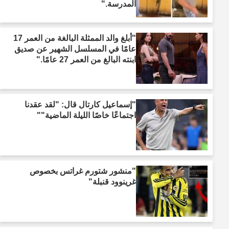
المدرسة."
"أبلغ والد الممثلة البالغة من العمر 17
عامًا في المسلسل الشهير عن صديق
ابنته البالغ من العمر 27 عامًا."
"إسماعيل كارتال قال: "لقد عقدنا
اجتماعًا خاصًا الليلة الماضية""
"منشور شتورم غراتس بخصوص
غرينوود قنبلة"