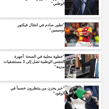
الوطني"
"تطور صادم في انتقال فيكتور
أوسيمين"
"خطوة محلية في الصحة: أجهزة
التنفس الوطنية تصل إلى 3 مستشفيات
مدينة"
"خبر يحزن من ينتظرون خصماً في
الوقود"