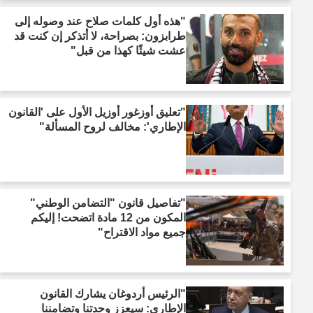
"هذه أول كلمات صلاح عند وصوله إلى
طرابزون: بصراحة، لا أتذكر إن كنت قد
عشت شيئًا كهذا من قبل"
"تعليق أوزغور أوزيل الأول على 'القانون
الإطاري': مخالف لروح المسألة"
"تفاصيل قانون "التضامن الوطني"
المكون من 12 مادة اتضحت! إليكم
جميع مواد الاقتراح"
"الرئيس أردوغان يشارك القانون
الإطاري: سيعزز وحدتنا وتضامننا