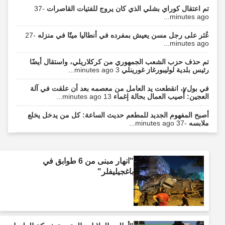
تم اعتقال كوراي بشلي الذي كان يروج للفتيات القاصرات
-37
minutes ago...
عُثر على رجل مسن يعيش بمفرده في أنطاليا ميتًا في منزله
-27
minutes ago...
تم حذف حزب الشعب الجمهوري من كركلاريلي، واستقال أيضًا
رئيس بلدية لوليبورغاز غورينلي
3 minutes ago...
في بولу، انقطعت يد العامل من معصمه بعد أن علقت في آلة
العجين: أُصيب العمال بحالة إغماء
13 minutes ago...
أصبح المفهوم الجديد للمطعم حديث الساعة: كل من يدخل يخلع
ملابسه
-37 minutes ago...
"انهار مبنى من 6 طوابق في
باغجيليفلر"