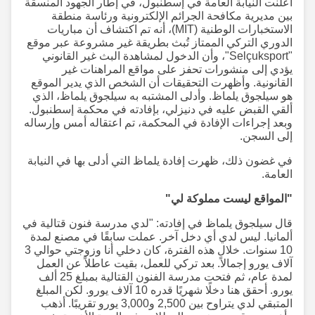
أعلنت النيابة العامة في إسطنبول، في إطار الجهود المنسقة
بين مديرية مكافحة الجرائم الإلكترونية ورئاسة منطقة
الاستخبارات الوطنية (MIT)، أنه تم اكتشاف أن مباريات
الدوري التركي الممتاز تُبث بطريقة غير مشروعة عبر موقع
"Selçuksport"، وأن الدخول لمشاهدة البث غير القانوني
يؤدي إلى منشورات تحفز على مواقع المراهنات غير
القانونية. وأظهرت التحقيقات أن الشخص الذي يدير الموقع
هو سيلجوق يلماظ. وأدلى المشتبه به سيلجوق يلماظ، الذي
ألقي القبض عليه في دنيزلي، بإفادته في محكمة إسطنبول.
وبعد إجراءات الإفادة في المحكمة، تم اعتقاله أمس وإرساله
إلى السجن.
في غضون ذلك، ظهرت إفادة يلماظ التي أدلى بها في النيابة
العامة.
"المواقع ليست مملوكة لي"
قال سيلجوق يلماظ في إفادته: "لدي مدرسة فنون قتالية في
ألمانيا. ليس لدي أي دخل آخر. عملت سابقًا في مصنع لمدة
10 سنوات. خلال هذه الفترة، كان دخلي أنا وزوجتي حوالي 3
آلاف يورو إجمالاً. بعد تركي للعمل، بقيت عاطلاً عن العمل
لمدة عام، ثم فتحت مدرسة الفنون القتالية بمبلغ 25 ألف
يورو. أحقق هنا دخلًا شهريًا قدره 10 آلاف يورو. لكن المبلغ
المتبقي لدي يتراوح بين 2,500 و3,000 يورو تقريبًا. أذهب