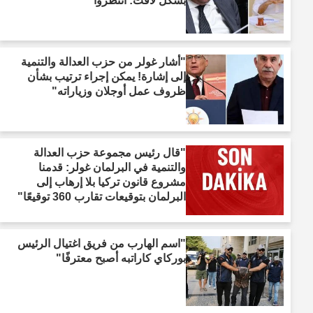
بشكل لافت: انتظروا"
"أشار غولر من حزب العدالة والتنمية
إلى إشارة! يمكن إجراء ترتيب بشأن
ظروف عمل أوجلان وزياراته"
"قال رئيس مجموعة حزب العدالة
والتنمية في البرلمان غولر: قدمنا
مشروع قانون تركيا بلا إرهاب إلى
البرلمان بتوقيعات تقارب 360 توقيعًا"
"اسم الهارب من فريق اغتيال الرئيس
بوركاي كاراتبه أصبح معترفًا"