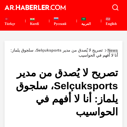
English
العربية
Pусский
Kurdî
Türkçe
News
تصريح لا يُصدق من مدير Selçuksports، سلجوق يلماز:
أنا لا أفهم في الحواسيب
تصريح لا يُصدق من مدير
Selçuksports، سلجوق
يلماز: أنا لا أفهم في
الحواسيب