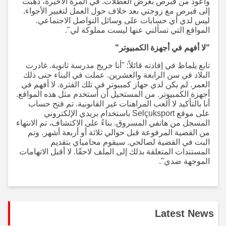
وأعود من قبرص بغرض العطلات. في المرة الأخيرة، ذهبت
إلى قبرص مع زوجتي بعد خلاف حول العمل لتغيير الأجواء.
ليس لدي أي حسابات على وسائل التواصل الاجتماعي.
المواقع التي تسألني عنها ليست مملوكة لي".
"لا أفهم في أجهزة الكمبيوتر"
تابع يلماظ في إفادته قائلاً: "أنا خريج مدرسة ثانوية. غادرت
البلاد في سن الرابعة والعشرين. عملت في البناء حتى ذلك
العمر. لم يكن لدي جهاز كمبيوتر في تلك الفترة. لا أفهم في
أجهزة الكمبيوتر. من المستحيل أن أستخدم مثل هذه المواقع.
أنا بالتأكيد لا ألعب المراهنات غير القانونية. تم فتح حساب
على موقع Selçuksport باستخدام بريدي الإلكتروني
المسجل من هاتفي المسروق. بناءً على الاكتشاف، تم الانتهاء
من القضية المرفوعة قبل حوالي ثلاثة أو أربعة أشهر. وتم
البت في القضية لصالحي. سيقوم محامياي بتقديم
المستندات المتعلقة بذلك إلى الملف لاحقًا. لا أقبل الاتهامات
الموجهة ضدي".
Latest News