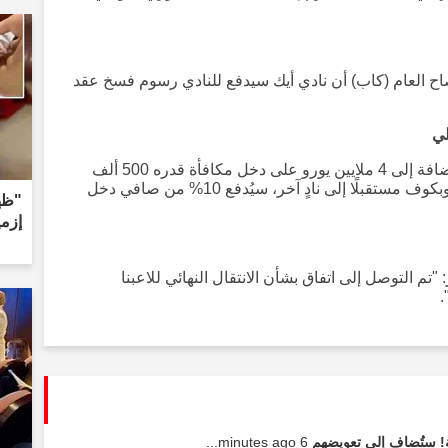
ح العام (كاب) أن نادي أيك سيدفع للنادي رسوم فسخ عقد
لي
وفقًا للاتفاق، سيحصل طرابزون سبور بالإضافة إلى 4 ملايين يورو على دخل مكافأة قدره 500 ألف
يورو مرتبط بالأداء. أيضًا، في حال انتقال زوبكوف مستقبلًا إلى نادٍ آخر، سيُدفع 10% من صافي دخل
"ظه
إزمي
م التوصل إلى اتفاق بشأن الانتقال النهائي للاعبنا
.
! ستُضاف إلى تعويضهم
6 minutes ago...