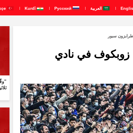
العربية
Pусский
Kurdî
Türkçe
طرابزون سبور
 زوبكوف في نادي
"وقّ
ثلاث