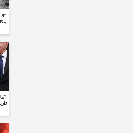
"قال
مكان
"نتا
تاري