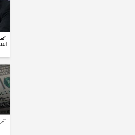
"تف
انتق
"ثر