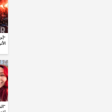
"أخض
الأت
لقد 