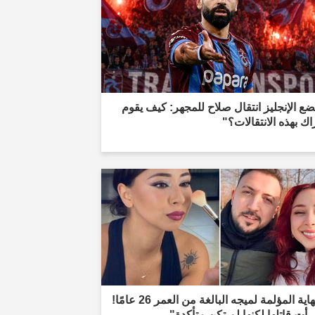
ع الإنجليز انتقال صلاح للمجهر: كيف يقوم
راك بهذه الانتقالات؟"
"النهاية المؤلمة لميجه البالغة من العمر 26 عامًا!
رأت قاتلها لكنها لم تكن متأكدة"