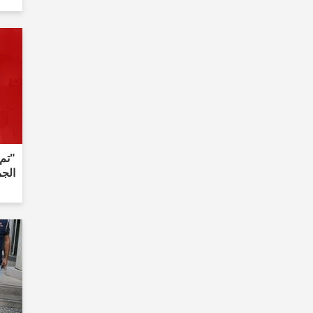
"تم 
الجم