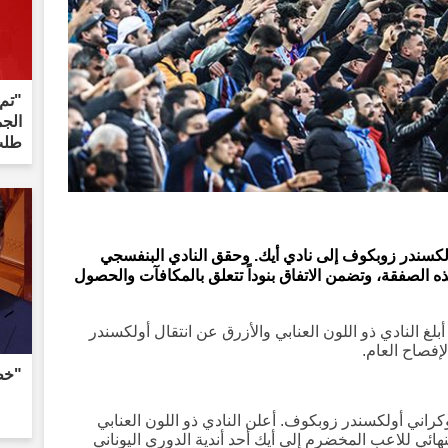
"تم
الجم
طلب
ولكسندر زوبكوف إلى نادي أيك. وحقق النادي البنفسجي
 ملايين يورو من هذه الصفقة، وتضمن الاتفاق بنوداً تتعلق بالمكافآت والحصول
لغ النادي ذو اللون العنابي والأزرق عن انتقال أولكسندر
إفصاح العام.
"خط
كراني أولكسندر زوبكوف. أعلن النادي ذو اللون العنابي
نهائي للاعب المخضرم إلى أيك أحد أندية الدوري اليوناني