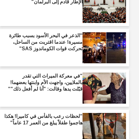
الإطار قادم إلى البرلمان"
"الذعر في البحر الأسود بسبب طائرة
مسيرة! عندما اقتربت من الساحل،
تحركت قوات الكوماندوز SAS"
"في معركة الميراث التي تقدر
بالملايين، واجهت الأم وابنتها بعضهما!
قبّلت يدها وقالت: "أنا لم أفعل ذلك""
"لحظات رعب بالفأس في كاميرا! هكذا
هاجموا طفلاً يبلغ من العمر 17 عاماً"