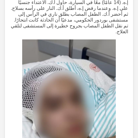
إ.ه. (14 عامًا) معًا في السيارة، حاول أ.ك. الاعتداء جنسيًا
على إ.ه. وعندما رفض إ.ه، أطلق أ.ك. النار على رأسه بسلاح.
ثم أحضر أ.ك. الطفل المصاب بطلق ناري في الرأس إلى
مستشفى بوردور الحكومي، مدعيًا أن الحادثة كانت انتحارًا.
تم نقل الطفل المصاب بجروح خطيرة إلى المستشفى لتلقي
العلاج.