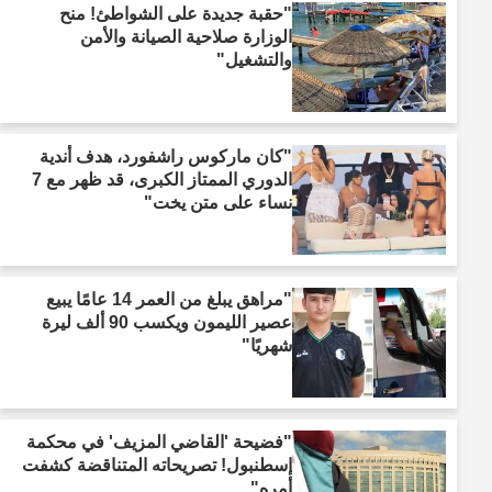
"حقبة جديدة على الشواطئ! منح
الوزارة صلاحية الصيانة والأمن
والتشغيل"
"كان ماركوس راشفورد، هدف أندية
الدوري الممتاز الكبرى، قد ظهر مع 7
نساء على متن يخت"
"مراهق يبلغ من العمر 14 عامًا يبيع
عصير الليمون ويكسب 90 ألف ليرة
شهريًا"
"فضيحة 'القاضي المزيف' في محكمة
إسطنبول! تصريحاته المتناقضة كشفت
أمره"