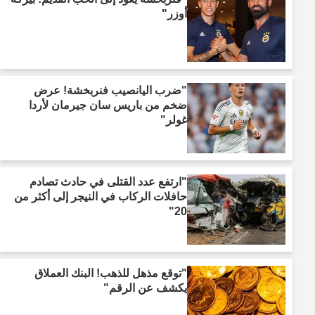
أوزر"
"ضرب اليانصيب فنربخشة! عرض
ضخم من باريس سان جيرمان لأردا
غولر"
"ارتفع عدد القتلى في حادث تصادم
حافلات الركاب في النيجر إلى أكثر من
20"
"توقع مذهل للذهب! البنك العملاق
يكشف عن الرقم"