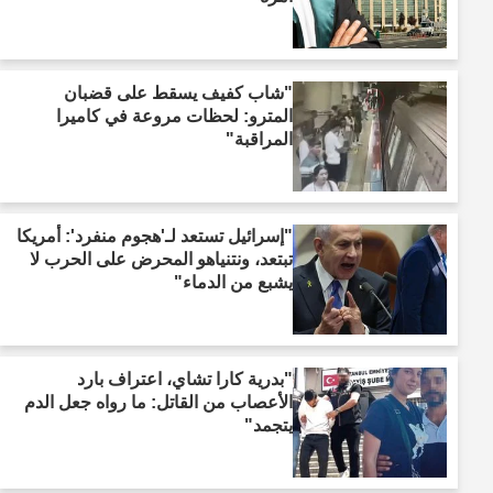
"شاب كفيف يسقط على قضبان
المترو: لحظات مروعة في كاميرا
المراقبة"
"إسرائيل تستعد لـ'هجوم منفرد': أمريكا
تبتعد، ونتنياهو المحرض على الحرب لا
يشبع من الدماء"
"بدرية كارا تشاي، اعتراف بارد
الأعصاب من القاتل: ما رواه جعل الدم
يتجمد"