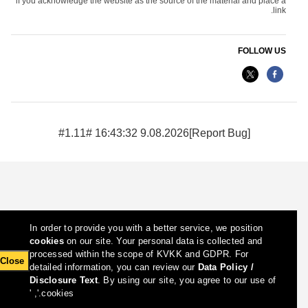
if you acknowledge the website as the source of the material and place a
link.
FOLLOW US
9.08.2026 16:43:32 #1.11#
[Report Bug]
In order to provide you with a better service, we position
cookies
on our site. Your personal data is collected and
processed within the scope of KVKK and GDPR. For
Close
detailed information, you can review our
Data Policy /
Disclosure Text
. By using our site, you agree to our use of
cookies.', '