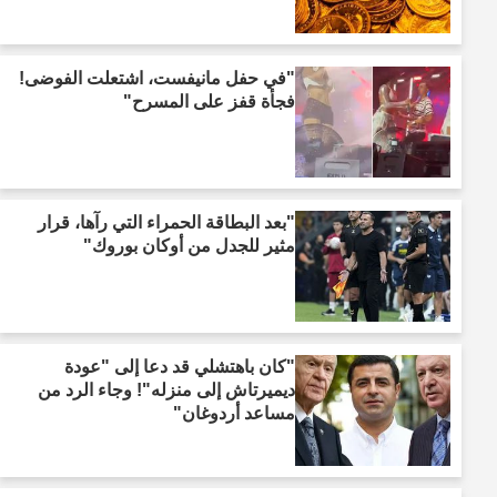
"في حفل مانيفست، اشتعلت الفوضى!
فجأة قفز على المسرح"
"بعد البطاقة الحمراء التي رآها، قرار
مثير للجدل من أوكان بوروك"
"كان باهتشلي قد دعا إلى "عودة
ديميرتاش إلى منزله"! وجاء الرد من
مساعد أردوغان"