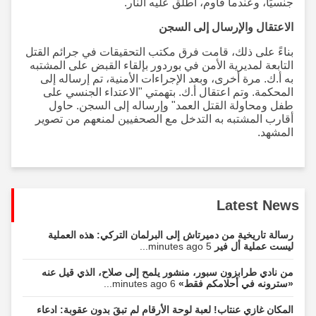
جنسيًا، وعندما قاوم، أطلق عليه النار.
الاعتقال والإرسال إلى السجن
بناءً على ذلك، قامت فرق مكتب التحقيقات في جرائم القتل
التابعة لمديرية الأمن في بوردور بإلقاء القبض على المشتبه
به أ.ك. مرة أخرى، وبعد الإجراءات الأمنية، تم إرساله إلى
المحكمة. وتم اعتقال أ.ك. بتهمتي "الاعتداء الجنسي على
طفل ومحاولة القتل العمد" وإرساله إلى السجن. حاول
أقارب المشتبه به التدخل مع الصحفيين لمنعهم من تصوير
المشهد.
Latest News
رسالة تاريخية من دميرتاش إلى البرلمان التركي: هذه العملية
ليست عملية أل فير
5 minutes ago...
من نادي طرابزون سبور، منشور يلمح إلى صلاح، الذي قيل عنه
«سترونه في أحلامكم فقط»
6 minutes ago...
المكان غازي عنتاب! لعبة لوحة الأرقام لم تبقَ بدون عقوبة: ادعاء