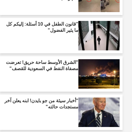
"قانون الطفل في 10 أسئلة: إليكم كل
ما يثير الفضول"
"الشرق الأوسط ساحة حريق! تعرضت
مصفاة النفط في السعودية للقصف"
"أخبار سيئة من جو بايدن! ابنه يعلن آخر
مستجدات حالته"