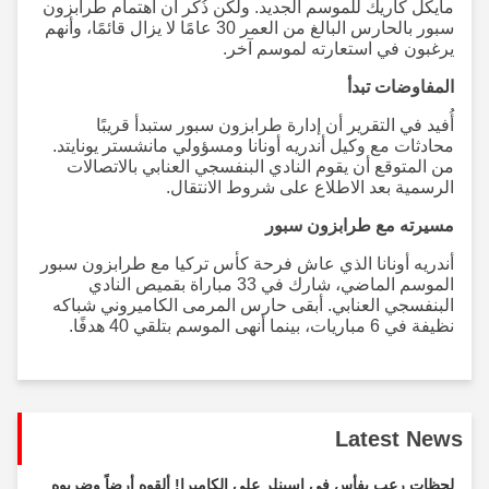
مايكل كاريك للموسم الجديد. ولكن ذُكر أن اهتمام طرابزون
سبور بالحارس البالغ من العمر 30 عامًا لا يزال قائمًا، وأنهم
يرغبون في استعارته لموسم آخر.
المفاوضات تبدأ
أُفيد في التقرير أن إدارة طرابزون سبور ستبدأ قريبًا
محادثات مع وكيل أندريه أونانا ومسؤولي مانشستر يونايتد.
من المتوقع أن يقوم النادي البنفسجي العنابي بالاتصالات
الرسمية بعد الاطلاع على شروط الانتقال.
مسيرته مع طرابزون سبور
أندريه أونانا الذي عاش فرحة كأس تركيا مع طرابزون سبور
الموسم الماضي، شارك في 33 مباراة بقميص النادي
البنفسجي العنابي. أبقى حارس المرمى الكاميروني شباكه
نظيفة في 6 مباريات، بينما أنهى الموسم بتلقي 40 هدفًا.
Latest News
لحظات رعب بفأس في إسينلر على الكاميرا! ألقوه أرضاً وضربوه