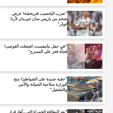
"ضرب اليانصيب فنربخشة! عرض
ضخم من باريس سان جيرمان لأردا
غولر"
"في حفل مانيفست، اشتعلت الفوضى!
فجأة قفز على المسرح"
"حقبة جديدة على الشواطئ! منح
الوزارة صلاحية الصيانة والأمن
والتشغيل"
"بعد البطاقة الحمراء التي رآها، قرار