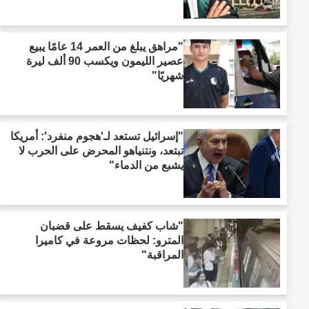
"مراهق يبلغ من العمر 14 عامًا يبيع
عصير الليمون ويكسب 90 ألف ليرة
شهريًا"
"إسرائيل تستعد لـ'هجوم منفرد': أمريكا
تبتعد، ونتنياهو المحرض على الحرب لا
يشبع من الدماء"
"شاب كفيف يسقط على قضبان
المترو: لحظات مروعة في كاميرا
المراقبة"