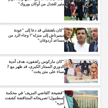
مثير للجدل من أوكان بوروك"
"كان باهتشلي قد دعا إلى "عودة
ديميرتاش إلى منزله"! وجاء الرد من
مساعد أردوغان"
"كان ماركوس راشفورد، هدف أندية
الدوري الممتاز الكبرى، قد ظهر مع 7
نساء على متن يخت"
"فضيحة 'القاضي المزيف' في محكمة
إسطنبول! تصريحاته المتناقضة كشفت
أمره"