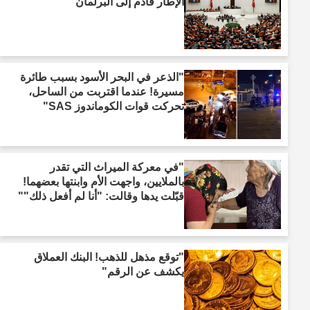
الإطار قادم إلى البرلمان"
"الذعر في البحر الأسود بسبب طائرة
مسيرة! عندما اقتربت من الساحل،
تحركت قوات الكوماندوز SAS"
"في معركة الميراث التي تقدر
بالملايين، واجهت الأم وابنتها بعضهما!
قبّلت يدها وقالت: "أنا لم أفعل ذلك""
"توقع مذهل للذهب! البنك العملاق
يكشف عن الرقم"