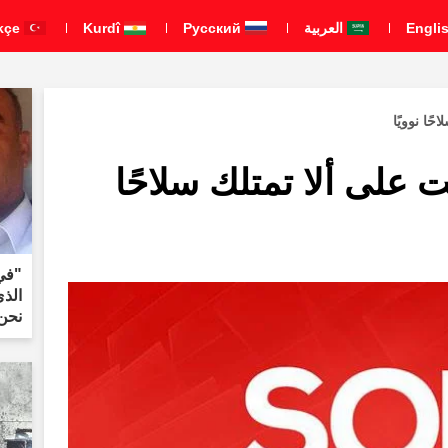
العربية
Pусский
Kurdî
Türkçe
ًا نوويًا
 على ألا تمتلك سلاحًا
"في
الذ
نحن 