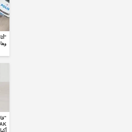
"أث
وها
"قائ
أكبا