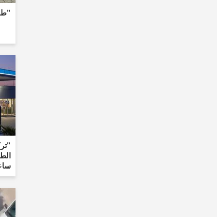
"طعن
"تر
ساع