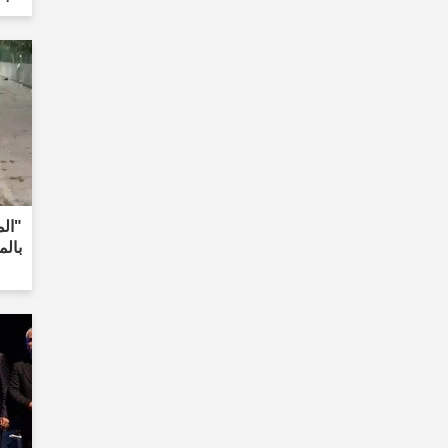
"ال
بالم