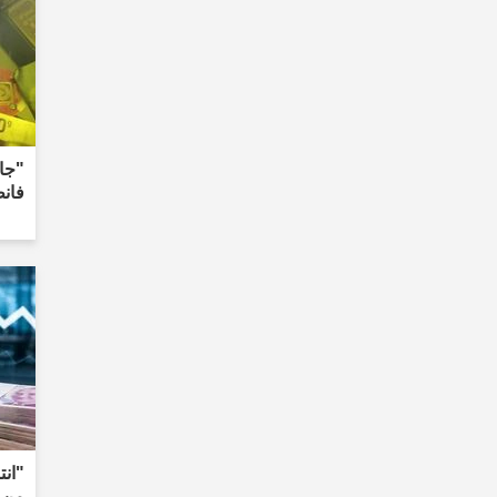
"جاء
فان
"انت