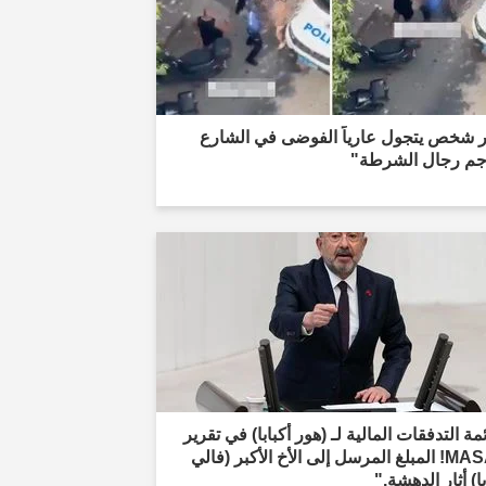
ار شخص يتجول عارياً الفوضى في الشارع
جم رجال الشرطة"
مة التدفقات المالية لـ (هور أكبابا) في تقرير
MASAK! المبلغ المرسل إلى الأخ الأكبر (فالي
با) أثار الدهشة."