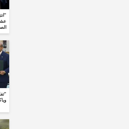
"انت
عشر
الص
"تفا
وبا