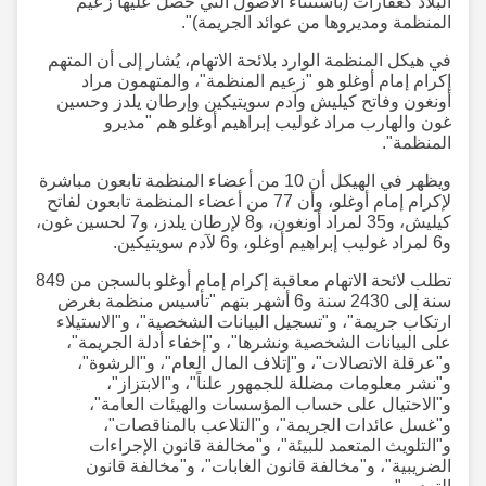
البلاد كعقارات (باستثناء الأصول التي حصل عليها زعيم
المنظمة ومديروها من عوائد الجريمة)".
في هيكل المنظمة الوارد بلائحة الاتهام، يُشار إلى أن المتهم
إكرام إمام أوغلو هو "زعيم المنظمة"، والمتهمون مراد
أونغون وفاتح كيليش وآدم سويتيكين وإرطان يلدز وحسين
غون والهارب مراد غوليب إبراهيم أوغلو هم "مديرو
المنظمة".
ويظهر في الهيكل أن 10 من أعضاء المنظمة تابعون مباشرة
لإكرام إمام أوغلو، وأن 77 من أعضاء المنظمة تابعون لفاتح
كيليش، و35 لمراد أونغون، و8 لإرطان يلدز، و7 لحسين غون،
و6 لمراد غوليب إبراهيم أوغلو، و6 لآدم سويتيكين.
تطلب لائحة الاتهام معاقبة إكرام إمام أوغلو بالسجن من 849
سنة إلى 2430 سنة و6 أشهر بتهم "تأسيس منظمة بغرض
ارتكاب جريمة"، و"تسجيل البيانات الشخصية"، و"الاستيلاء
على البيانات الشخصية ونشرها"، و"إخفاء أدلة الجريمة"،
و"عرقلة الاتصالات"، و"إتلاف المال العام"، و"الرشوة"،
و"نشر معلومات مضللة للجمهور علناً"، و"الابتزاز"،
و"الاحتيال على حساب المؤسسات والهيئات العامة"،
و"غسل عائدات الجريمة"، و"التلاعب بالمناقصات"،
و"التلويث المتعمد للبيئة"، و"مخالفة قانون الإجراءات
الضريبية"، و"مخالفة قانون الغابات"، و"مخالفة قانون