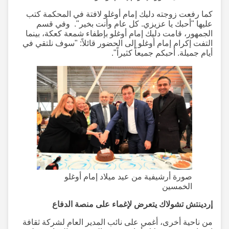
كما رفعت زوجته دليك إمام أوغلو لافتة في المحكمة كتب
عليها "أحبك يا عزيزي. كل عام وأنت بخير". وفي قسم
الجمهور، قامت دليك إمام أوغلو بإطفاء شمعة كعكة، بينما
التفت إكرام إمام أوغلو إلى الحضور قائلاً: "سوف نلتقي في
أيام جميلة. أحبكم جميعاً كثيراً".
صورة أرشيفية من عيد ميلاد إمام أوغلو
الخمسين
إردينتش تشولاك يتعرض لإغماء على منصة الدفاع
من ناحية أخرى، أغمي على نائب المدير العام لشركة ثقافة