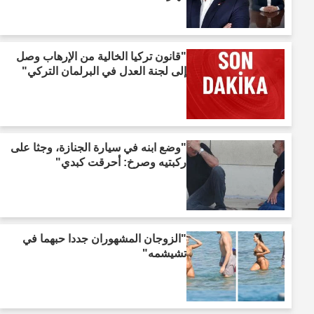
"قانون تركيا الخالية من الإرهاب وصل
إلى لجنة العدل في البرلمان التركي"
"وضع ابنه في سيارة الجنازة، وجثا على
ركبتيه وصرخ: أحرقت كبدي"
"الزوجان المشهوران جددا حبهما في
تشيشمه"