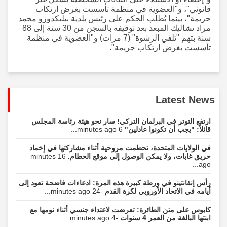
قانوني"، و"العضوية في منظمة تأسست بغرض ارتكاب
جريمة"، بينما يُطلب الحكم على رئيس بلدية بيليكدوزو محمد
مراد تشاليك المبعد بعد توقيفه بالسجن من 30 سنة إلى 88
سنة بتهم "تلقي الرشوة" (7 مرات) و"العضوية في منظمة
تأسست بغرض ارتكاب جريمة".
Latest News
ارتفع التوتر في البرلمان التركي! سار نحو هيئة رئاسة المجلس
قائلاً: "يجب أن تكونوا عادلين"
6 minutes ago...
في الولايات المتحدة، تحطمت مروحية أثناء مشاركتها في إخماد
حريق غابات، ولا يمكن الوصول إلى موقع الحطام.
16 minutes
ago...
رأس إنفانتينو في ورطة كبيرة هذه المرة: ادعاءات فاضحة تعود إلى
أيامه في الاتحاد الأوروبي لكرة القدم
-24 minutes ago...
كابوس على متن الطائرة: تعرضت لاعتداء جنسي أثناء نومها مع
ابنتها البالغة من العمر 4 سنوات
-4 minutes ago...