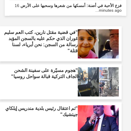
فزع الأحبة في أضنة: أمسكها من شعرها وسحبها على الأرض
16
minutes ago...
"في قضية مقتل نارين، كتب العم سليم
غوران الذي حكم عليه بالسجن المؤبد
رسالة من السجن: نحن أبرياء، لسنا
قتلة"
"هجوم مسيّرة على سفينة الشحن
الجاف التركية قبالة سواحل روسيا"
"تم اعتقال رئيس بلدية مندريس إيلكاي
جيتشيك"