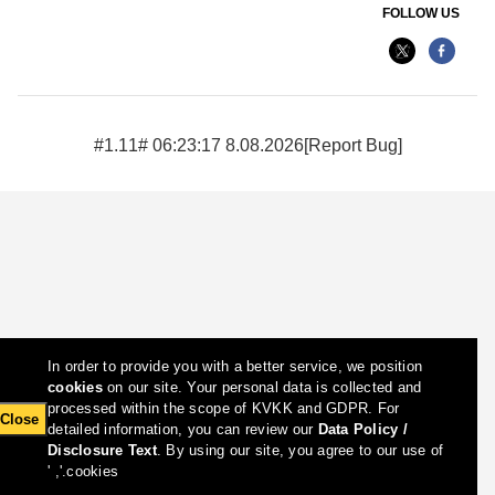
FOLLOW US
8.08.2026 06:23:17 #1.11#
[Report Bug]
In order to provide you with a better service, we position
cookies
on our site. Your personal data is collected and
processed within the scope of KVKK and GDPR. For
Close
detailed information, you can review our
Data Policy /
Disclosure Text
. By using our site, you agree to our use of
cookies.', '