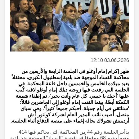
03.06.2026 12:10
ظهر إكرام إمام أوغلو في الجلسة الرابعة والأربعين من
محاكمة الفساد الموجهة ضد بلدية إسطنبول الكبرى، محتفلاً
بعيد ميلاده الخامس والخمسين داخل قاعة المحكمة. في
الجلسة التي رفعت فيها زوجته ديلك إمام أوغلو لافتة كُتب
عليها 'أحبك يا حبيبي. كل عام وأنت بخير'، تم إطفاء شمعة
الكعكة أيضًا، بينما التفت إمام أوغلو إلى الحاضرين قائلاً:
'سنلتقي في أيام جميلة. أحبكم جميعاً كثيراً'. وفي سياق
متصل، أُصيب نائب المدير العام لشركة كولتور أ.ش.
أردينتش تشولاك بحالة إغماء على منصة الدفاع أثناء الجلسة.
بدأت الجلسة رقم 44 من المحاكمة التي يحاكم فيها 414
متهماً بينهم 68 موقوفاً في قضية "الفساد" الموجهة ضد بلدية