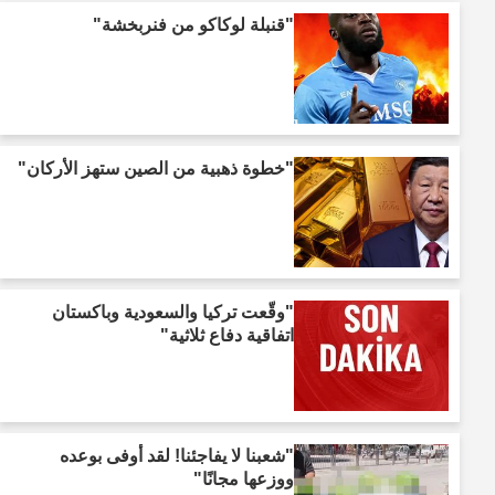
"قنبلة لوكاكو من فنربخشة"
"خطوة ذهبية من الصين ستهز الأركان"
"وقّعت تركيا والسعودية وباكستان
اتفاقية دفاع ثلاثية"
"شعبنا لا يفاجئنا! لقد أوفى بوعده
ووزعها مجانًا"