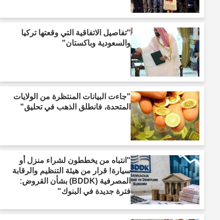
"تفاصيل الاتفاقية التي وقعتها تركيا
والسعودية وباكستان"
"جاءت البيانات المنتظرة من الولايات
المتحدة، فانطلق الذهب في تحليق"
"انتباه من يخططون لشراء منزل أو
سيارة! قرار من هيئة التنظيم والرقابة
المصرفية (BDDK) بشأن القروض:
فترة جديدة في البنوك"