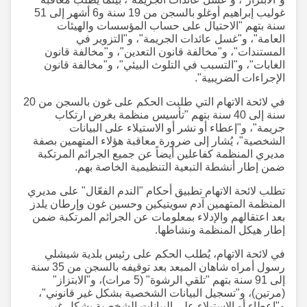
غوليب إبراهيم أوغلو بالسجن من 19 سنة و6 أشهر إلى 51
سنة بتهم "الاحتيال على حساب المؤسسات والهيئات
العامة"، و"غسل عائدات الجريمة"، و"التزوير في
المستندات"، و"مخالفة قانون التعدين"، و"مخالفة قانون
الغابات"، و"التسبب في التلوث البيئي"، و"مخالفة قانون
الإجراءات الضريبية".
في لائحة الاتهام التي طلبت الحكم على غون بالسجن من 20
سنة إلى 40 سنة بتهم "تأسيس منظمة بغرض ارتكاب
جريمة"، و"إعطاء أو نشر أو الاستيلاء على البيانات
الشخصية"، يُشار إلى ضرورة معاقبة هؤلاء المتهمين بصفة
مديري المنظمة كفاعلين أيضاً عن جميع الجرائم المرتكبة
ضمن إطار أنشطة التبعية التنظيمية الخاصة بهم.
تطلب لائحة الاتهام تطبيق أحكام "الندم الفعّال" على مديري
المنظمة المتهمين آدم سويتيكين وحسين غون وإرطان يلدز
بعد اعتقالهم والإدلاء بمعلومات عن الجرائم المرتكبة ضمن
إطار هيكل المنظمة ونشاطها.
في لائحة الاتهام، يُطلب الحكم على رئيس بلدية شيشلي
رسول أمراه شاهان المبعد بعد توقيفه بالسجن من 35 سنة
إلى 91 سنة بتهم "تلقي الرشوة" (5 مرات)، و"الابتزاز"
(مرتين)، و"تسجيل البيانات الشخصية بشكل غير قانوني"،
و"إعطاء أو الاستيلاء على البيانات الشخصية بشكل غير