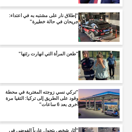
"إطلاق نار على مشتبه به في اعتداء:
جريحان في حالة خطيرة"
"طعن المرأة التي انهارت رئتها"
"تركي نسي زوجته المغتربة في محطة
وقود على الطريق إلى تركيا: التقيا مرة
أخرى بعد 6 ساعات"
"أثار شخص يتجول عارياً الفوضى في