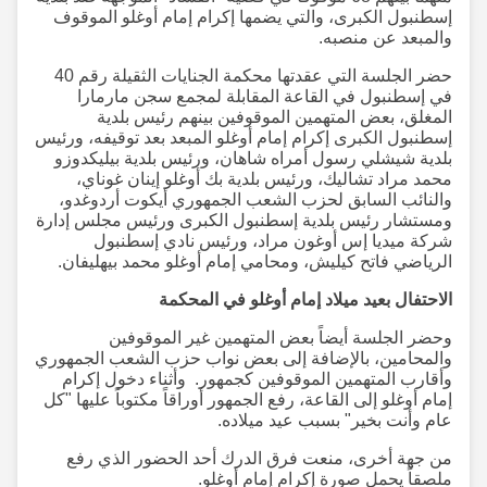
إسطنبول الكبرى، والتي يضمها إكرام إمام أوغلو الموقوف
والمبعد عن منصبه.
حضر الجلسة التي عقدتها محكمة الجنايات الثقيلة رقم 40
في إسطنبول في القاعة المقابلة لمجمع سجن مارمارا
المغلق، بعض المتهمين الموقوفين بينهم رئيس بلدية
إسطنبول الكبرى إكرام إمام أوغلو المبعد بعد توقيفه، ورئيس
بلدية شيشلي رسول أمراه شاهان، ورئيس بلدية بيليكدوزو
محمد مراد تشاليك، ورئيس بلدية بك أوغلو إينان غوناي،
والنائب السابق لحزب الشعب الجمهوري أيكوت أردوغدو،
ومستشار رئيس بلدية إسطنبول الكبرى ورئيس مجلس إدارة
شركة ميديا إس أوغون مراد، ورئيس نادي إسطنبول
الرياضي فاتح كيليش، ومحامي إمام أوغلو محمد بيهليفان.
الاحتفال بعيد ميلاد إمام أوغلو في المحكمة
وحضر الجلسة أيضاً بعض المتهمين غير الموقوفين
والمحامين، بالإضافة إلى بعض نواب حزب الشعب الجمهوري
وأقارب المتهمين الموقوفين كجمهور. وأثناء دخول إكرام
إمام أوغلو إلى القاعة، رفع الجمهور أوراقاً مكتوباً عليها "كل
عام وأنت بخير" بسبب عيد ميلاده.
من جهة أخرى، منعت فرق الدرك أحد الحضور الذي رفع
ملصقاً يحمل صورة إكرام إمام أوغلو.