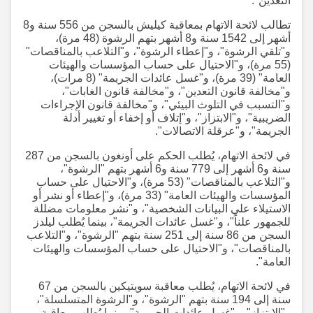
التعدين".
تطالب لائحة الاتهام بمعاقبة كيليش بالسجن من 556 سنة و8
أشهر إلى 1542 سنة و8 أشهر بتهم الرشوة (48 مرة)،
و"تلقي الرشوة"، و"إعطاء الرشوة"، و"التلاعب بالمناقصات"
(55 مرة)، و"الاحتيال على حساب المؤسسات والهيئات
العامة" (39 مرة)، و"غسل عائدات الجريمة" (8 مرات)،
و"مخالفة قانون التعدين"، و"مخالفة قانون الغابات"،
و"التسبب في التلوث البيئي"، و"مخالفة قانون الإجراءات
الضريبية"، و"الابتزاز"، و"إتلاف أو إخفاء أو تغيير أدلة
الجريمة"، و"عرقلة الاتصالات".
في لائحة الاتهام، يُطلب الحكم على أونغون بالسجن من 287
سنة و6 أشهر إلى 779 سنة و6 أشهر بتهم "الرشوة"،
و"التلاعب بالمناقصات" (53 مرة)، و"الاحتيال على حساب
المؤسسات والهيئات العامة" (33 مرة)، و"إعطاء أو نشر أو
الاستيلاء على البيانات الشخصية"، و"نشر معلومات مضللة
للجمهور علناً"، و"غسل عائدات الجريمة"، بينما يُطلب ليلدز
السجن من 86 سنة إلى 251 سنة بتهم "الرشوة"، و"التلاعب
بالمناقصات"، و"الاحتيال على حساب المؤسسات والهيئات
العامة".
في لائحة الاتهام، يُطلب معاقبة سويتيكين بالسجن من 67
سنة إلى 194 سنة بتهم "الرشوة"، و"الرشوة المتسلسلة"،
و"الابتزاز"، و"غسل عائدات الجريمة"، بينما يُطلب معاقبة