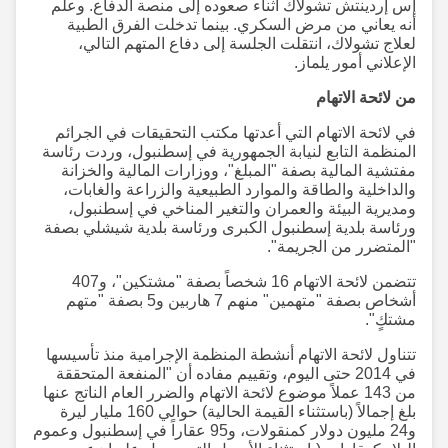
إس إردينتش تشولاك أثناء صعوده إلى منصة الدفاع. وعلم
أنه يعاني من مرض السكري. بينما تدخلت الفرق الطبية
لعلاج تشولاك، انتقلت الجلسة إلى دفاع المتهم التالي،
الإعلاني أمور يلماز.
من لائحة الاتهام
في لائحة الاتهام التي أعدتها مكتب التحقيقات في الجرائم
المنظمة التابع لنيابة الجمهورية في إسطنبول، وردت رئاسة
مفتشية المالية بصفة "المبلغ"، ووزارات المالية والخزانة
والداخلية والطاقة والموارد الطبيعية والزراعة والغابات،
ومديرية البيئة والعمران والتغير المناخي في إسطنبول،
ورئاسة بلدية إسطنبول الكبرى ورئاسة بلدية شيشلي بصفة
"المتضرر من الجريمة".
تتضمن لائحة الاتهام 16 شخصاً بصفة "مشتكين"، و407
أشخاص بصفة "متهمين" منهم 7 هاربين و5 بصفة "متهم
مشتكٍ".
تتناول لائحة الاتهام أنشطة المنظمة الإجرامية منذ تأسيسها
في 2014 حتى اليوم، وتقييم مفاده أن "المنفعة المتحققة
من 143 عملاً موضوع لائحة الاتهام والضرر العام الناتج عنها
بلغ إجمالاً (باستثناء القيمة الحالية) حوالي 160 مليار ليرة
و24 مليون دولار كمنقولات، و95 عقاراً في إسطنبول وعموم