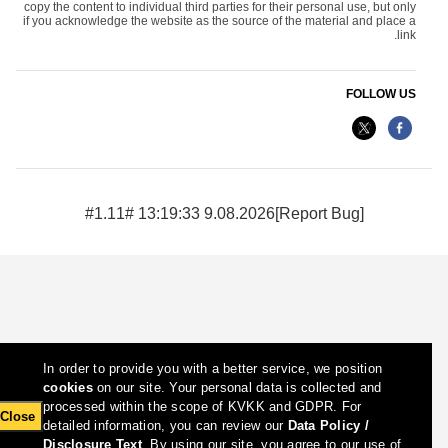
copy the content to individual third parties for their personal use, but only
if you acknowledge the website as the source of the material and place a
link.
FOLLOW US
9.08.2026 13:19:33 #1.11#
[Report Bug]
In order to provide you with a better service, we position
cookies
on our site. Your personal data is collected and
processed within the scope of KVKK and GDPR. For
Close
detailed information, you can review our
Data Policy /
Disclosure Text
. By using our site, you agree to our use of