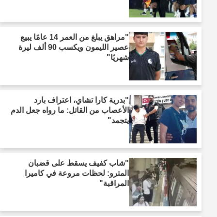
"مراهق يبلغ من العمر 14 عامًا يبيع
عصير الليمون ويكسب 90 ألف ليرة
شهريًا"
"بدرية كارا تشاي، اعتراف بارد
الأعصاب من القاتل: ما رواه جعل الدم
يتجمد"
"شاب كفيف يسقط على قضبان
المترو: لحظات مروعة في كاميرا
المراقبة"