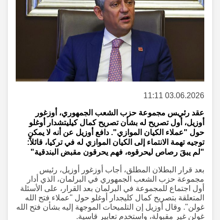
03.06.2026 11:11
عقد رئيس مجموعة حزب الشعب الجمهوري، أوزغور
أوزيل، أول تصريح له بشأن تصريح كمال كيليتشدار أوغلو
حول "عملاء الكيان الموازي". دافع أوزيل عن أنه لا يمكن
توجيه تهمة الانتماء إلى الكيان الموازي له في تركيا، قائلاً:
"لم يبقَ رصاص ليحرقوه، فهم يحرقون مقبض البندقية"
بعد قرار البطلان المطلق، أجاب أوزغور أوزيل، رئيس
مجموعة حزب الشعب الجمهوري في البرلمان، الذي أدار
أول اجتماع للمجموعة في البرلمان بعد القرار، على الأسئلة
المتعلقة بتصريح كمال كليجدار أوغلو حول "عملاء فتح الله
غولن". وقال أوزيل إن التلميحات الموجهة إليه بشأن فتح الله
غولن غير مقبولة، واستخدم تعابير قاسية.