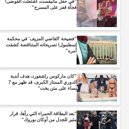
"في حفل مانيفست، اشتعلت الفوضى!
فجأة قفز على المسرح"
"فضيحة 'القاضي المزيف' في محكمة
إسطنبول! تصريحاته المتناقضة كشفت
أمره"
"كان ماركوس راشفورد، هدف أندية
الدوري الممتاز الكبرى، قد ظهر مع 7
نساء على متن يخت"
"بعد البطاقة الحمراء التي رآها، قرار
مثير للجدل من أوكان بوروك"