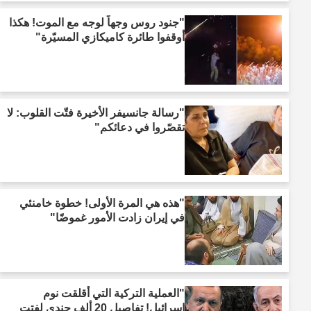
"جنود روس وجهاً لوجه مع الموت! هكذا
أوقفوا طائرة كاميكازي المسيّرة"
"رسالة جانسيفر الأخيرة فتّت القلوب: لا
تقصّروا في دعائكم"
"هذه هي المرة الأولى! خطوة خامنئي
في إيران زادت الأمور غموضًا"
"العملية التركية التي أقلقت نوم
إسرائيل! تفاصيل 20 ألف جندي لفتت