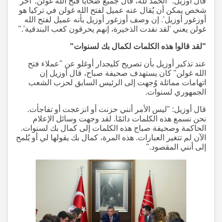
قال أوزيل: "الحمد لله، قال جميع ضحايا فتح الله غولن: 'آخر
شخص يمكن أن يُقال عنه عميل لفتح الله غولن في تركيا هو
أوزغور أوزيل'. إن وصف أوزغور أوزيل بأنه عميل لفتح الله
غولن يعني 'لقد نفدت الذخيرة، إنهم يحرقون كعب البندقية'."
"لقد قالوا هذه الكلمات لكمال بك لسنوات"
عند تذكير أوزيل بأن تصريح كليجدار أوغلو عن "عملاء فتح
الله غولن" كان يستهدف صحيفة صباح، قال أوزيل إن
اتهامات مماثلة وُجهت إلى الرئيس السابق لحزب الشعب
الجمهوري لسنوات.
قال أوزيل: "ليس الأمر أنني حزنت أو انزعجت أو تفاجأت.
نحن نسمع هذه الكلمات دائمًا. لقد وجهت وسائل الإعلام
الحاكمة وصحيفة صباح هذه الكلمات إلى كمال بك لسنوات.
الآن لم تتغير العبارات. هذه المرة، كمال بك يقولها لي أو يُلمح
إلى أنني المقصود."