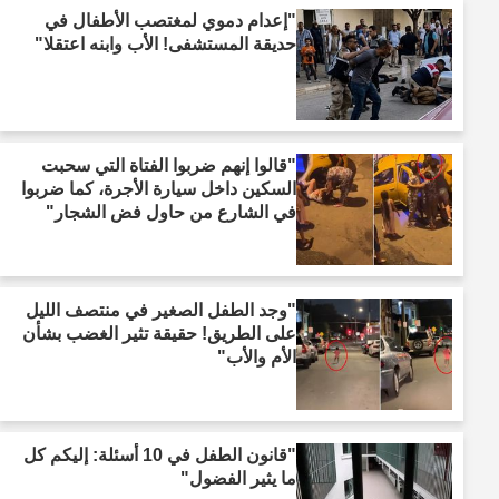
"إعدام دموي لمغتصب الأطفال في
حديقة المستشفى! الأب وابنه اعتقلا"
"قالوا إنهم ضربوا الفتاة التي سحبت
السكين داخل سيارة الأجرة، كما ضربوا
في الشارع من حاول فض الشجار"
"وجد الطفل الصغير في منتصف الليل
على الطريق! حقيقة تثير الغضب بشأن
الأم والأب"
"قانون الطفل في 10 أسئلة: إليكم كل
ما يثير الفضول"