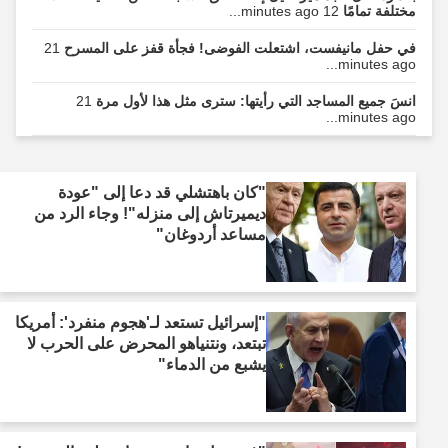
مختلفة تمامًا
12 minutes ago...
في حفل مانيفست، اشتعلت الفوضى! فجأة قفز على المسرح
21
minutes ago...
انسَ جميع المساجد التي رأيتها: سترى مثل هذا لأول مرة
21
minutes ago...
"كان باهتشلي قد دعا إلى "عودة
ديميرتاش إلى منزله"! وجاء الرد من
مساعد أردوغان"
"إسرائيل تستعد لـ'هجوم منفرد': أمريكا
تبتعد، ونتنياهو المحرض على الحرب لا
يشبع من الدماء"