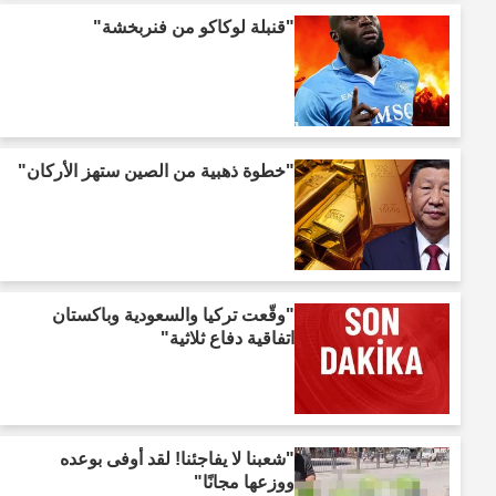
"قنبلة لوكاكو من فنربخشة"
"خطوة ذهبية من الصين ستهز الأركان"
"وقّعت تركيا والسعودية وباكستان
اتفاقية دفاع ثلاثية"
"شعبنا لا يفاجئنا! لقد أوفى بوعده
ووزعها مجانًا"