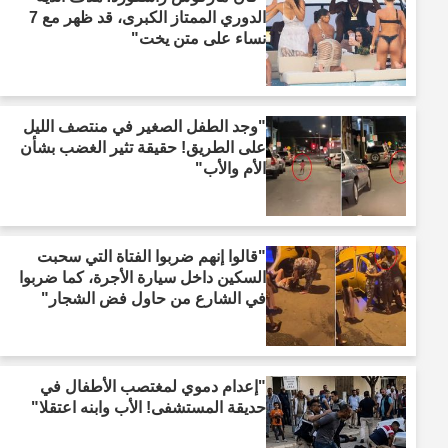
الدوري الممتاز الكبرى، قد ظهر مع 7
نساء على متن يخت"
"وجد الطفل الصغير في منتصف الليل
على الطريق! حقيقة تثير الغضب بشأن
الأم والأب"
"قالوا إنهم ضربوا الفتاة التي سحبت
السكين داخل سيارة الأجرة، كما ضربوا
في الشارع من حاول فض الشجار"
"إعدام دموي لمغتصب الأطفال في
حديقة المستشفى! الأب وابنه اعتقلا"