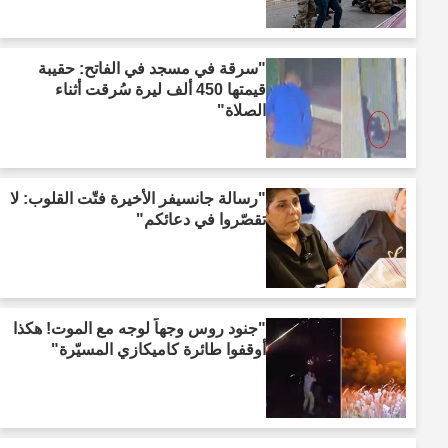
"سرقة في مسجد في الفاتح: حقيبة
قيمتها 450 ألف ليرة سُرقت أثناء
الصلاة"
"رسالة جانسيفر الأخيرة فتّت القلوب: لا
تقصّروا في دعائكم"
"جنود روس وجهاً لوجه مع الموت! هكذا
أوقفوا طائرة كاميكازي المسيّرة"