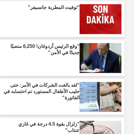
"توفيت المطربة جانسيفر"
"وقع الرئيس أردوغان! 6,250 منصبًا
جديدًا في الأمن"
"لقد بالغت الشركات في الأمر: حتى
حليب الأطفال المستورد تم احتسابه في
الفاتورة"
"زلزال بقوة 4.5 درجة في غازي
عنتاب"