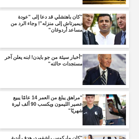
"كان باهتشلي قد دعا إلى "عودة
ديميرتاش إلى منزله"! وجاء الرد من
مساعد أردوغان"
"أخبار سيئة من جو بايدن! ابنه يعلن آخر
مستجدات حالته"
"مراهق يبلغ من العمر 14 عامًا يبيع
عصير الليمون ويكسب 90 ألف ليرة
شهريًا"
"كان ماركوس راشفورد، هدف أندية