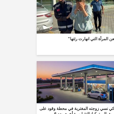
 المرأة التي انهارت رئتها"
كي نسي زوجته المغتربة في محطة وقود على
الطريق إلى تركيا: التقيا مرة أخرى بعد 6