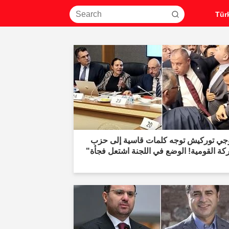
وجي توركيش توجه كلمات قاسية إلى حزب
كة القومية! الوضع في اللجنة اشتعل فجأة"