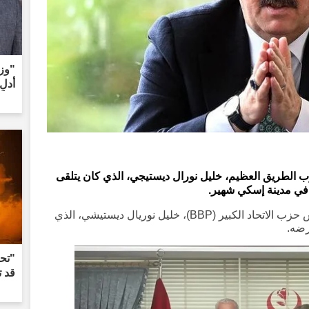
"وزي
أدلِ
طريق العظيم، خليل نورال ديستيجي، الذي كان يتلقى
 في مدينة إسكي شهير.
توفي الأخ الأكبر لمصطفى ديستيشي، رئيس حزب الاتحاد الكبير (BBP)، خليل نوريال ديستيشي، الذي
رضه.
"تحذ
قد ت