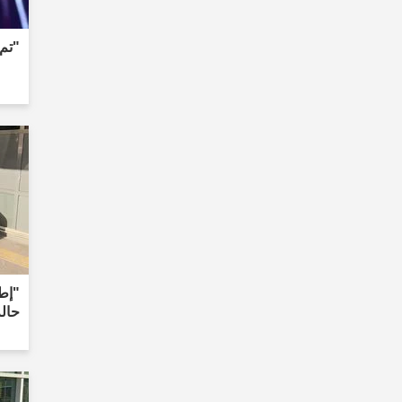
"تم 
"إطل
حال