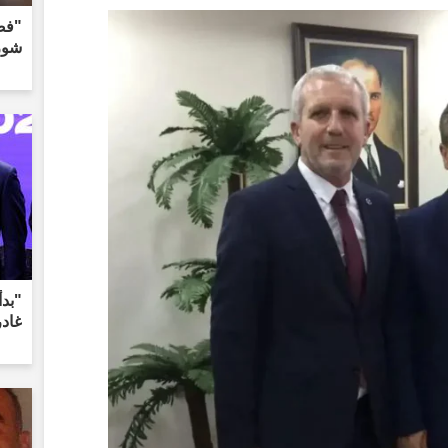
"فض
شورت
"بدأ
غادر