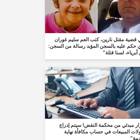
 قضية مقتل نارين، كتب العم سليم غوران
ي حكم عليه بالسجن المؤبد رسالة من السجن:
أبرياء، لسنا قتلة"
ار مبدئي من محكمة النقض! سيتم إدراج
لات المبيعات في حساب مكافأة نهاية
دمة"