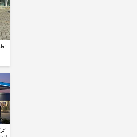
"طعن
"تر