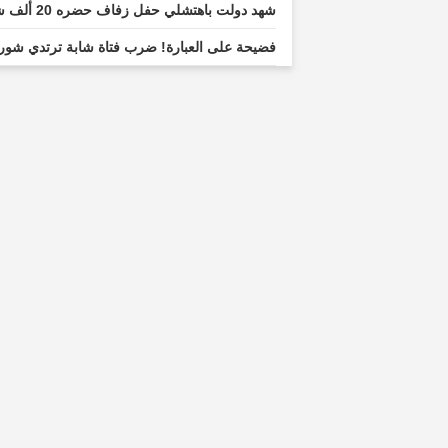
شهد دولت باهتشلي حفل زفاف حضره 20 ألف شخص بصفته شاهدًا على عقد القران
فضيحة على العبارة! ضرب فتاة شابة ترتدي شورت