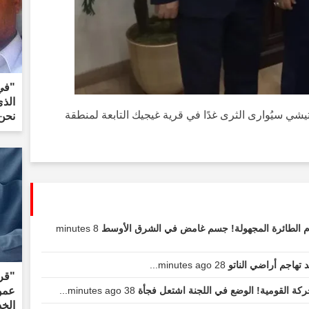
"في
الذ
تيشي سيُوارى الثرى غدًا في قرية غيجيك التابعة لمنطقة
نحن 
سام الطائرة المجهولة! جسم غامض في الشرق الأوسط
8 minutes
 تهاجم أراضي الناتو
28 minutes ago...
"قر
كة القومية! الوضع في اللجنة اشتعل فجأة
38 minutes ago...
عمو
الخ