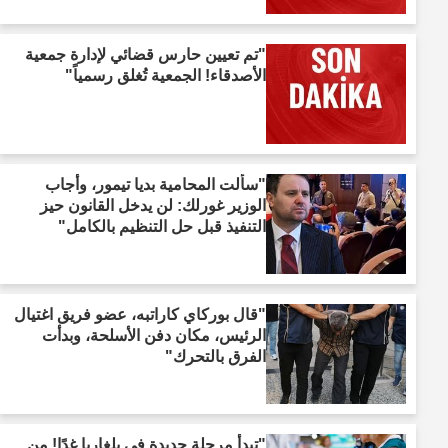
"تم تعيين حارس قضائي لإدارة جمعية
الأصدقاء! الجمعية تُغلق رسمياً"
"سألت المحامية بديا تيمور، وأجاب
الوزير غورلك: لن يدخل القانون حيز
التنفيذ قبل حل التنظيم بالكامل"
"قال بوركاي كاراتبه، عضو فريق اغتيال
الرئيس، مكان دفن الأسلحة، وبدأت
الفرق بالتحرك"
"تبدأ مرحلة جديدة في بلغاريا غدًا! من