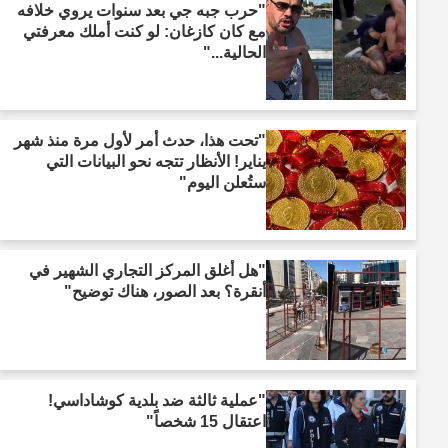
"حرب جبه جي بعد سنوات يروي خلافه
مع كان كازغان: لو كنت أملك معرفتي
الحالية..."
"تحت هذا، حدث أمر لأول مرة منذ شهر
يناير! الأنظار تتجه نحو البيانات التي
ستُعلن اليوم"
"هل أُغلق المركز التجاري الشهير في
أنقرة؟ بعد الصور، هناك توضيح"
"عملية ثالثة ضد بلدية كوشاداسي!
اعتقال 15 شخصاً"