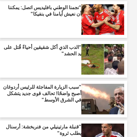
"نجمنا الوطني بافليديس اتصل: يمكننا
أن نعيش أيامنا في بنفيكا"
"الدب الذي أكل شقيقين أحياءً قُتل على
يد الحشد"
"سبب الزيارة المفاجئة للرئيس أردوغان
أصبح واضحًا! تحالف قوى جديد يتشكل
في الشرق الأوسط"
"قنبلة مارتينيلي من فنربخشة: أرسنال
يطلب ثروة"