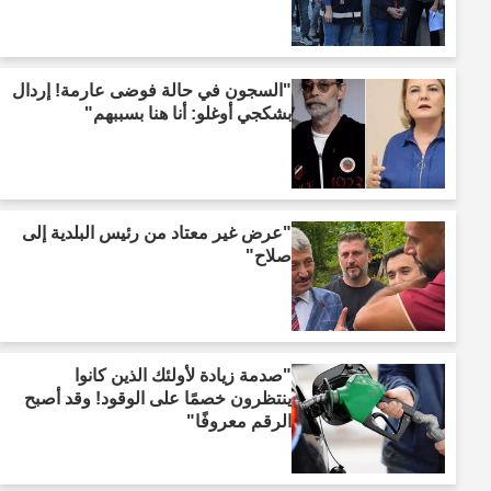
"السجون في حالة فوضى عارمة! إردال
بشكجي أوغلو: أنا هنا بسببهم"
"عرض غير معتاد من رئيس البلدية إلى
صلاح"
"صدمة زيادة لأولئك الذين كانوا
ينتظرون خصمًا على الوقود! وقد أصبح
الرقم معروفًا"