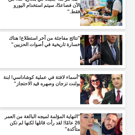
الآن فصاعدًا، سيتم استخدام اليورو
فقط."
"نتائج مفاجئة من آخر استطلاع! هناك
خسارة تاريخية في أصوات الحزبين"
"أسماء لافتة في عملية كوشاداسي! ابنة
بولنت تزجان وصهره قيد الاحتجاز"
"النهاية المؤلمة لميجه البالغة من العمر
26 عامًا! لقد رأت قاتلها لكنها لم تكن
متأكدة"