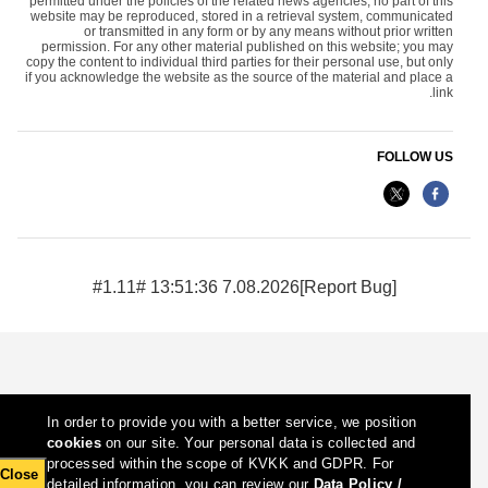
permitted under the policies of the related news agencies, no part of this
website may be reproduced, stored in a retrieval system, communicated
or transmitted in any form or by any means without prior written
permission. For any other material published on this website; you may
copy the content to individual third parties for their personal use, but only
if you acknowledge the website as the source of the material and place a
link.
FOLLOW US
7.08.2026 13:51:36 #1.11#
[Report Bug]
In order to provide you with a better service, we position
cookies
on our site. Your personal data is collected and
processed within the scope of KVKK and GDPR. For
Close
detailed information, you can review our
Data Policy /