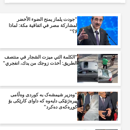
"جودت يلماز يمنح الضوء الأخضر
لمشاركة مصر في اتفاقية مكة: لماذا
لا؟"
"الكلمة التي ميزت الشجار في منتصف
الطريق: أخذت زوجك من يدك، انفجري"
"وەزیر شیمشەک بە کوردی وەڵامی
پیرەژنێکی دایەوە کە داوای کارێکی بۆ
کوڕەکەی دەکرد"