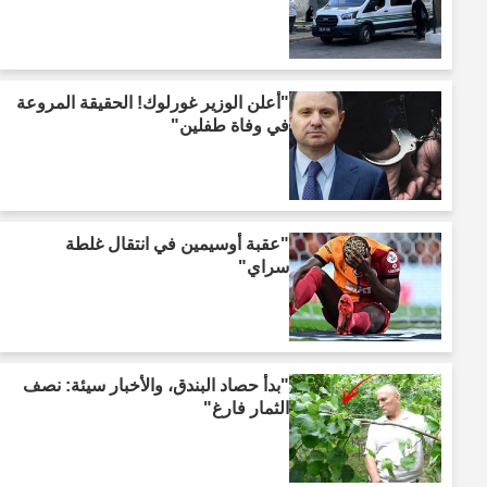
"أعلن الوزير غورلوك! الحقيقة المروعة
في وفاة طفلين"
"عقبة أوسيمين في انتقال غلطة
سراي"
"بدأ حصاد البندق، والأخبار سيئة: نصف
الثمار فارغ"