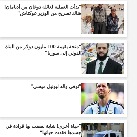
"بدأت العملية لعائلة دوغان من أديامان!
هناك تصريح من الوزير غوكتاش"
"منحة بقيمة 100 مليون دولار من البنك
الدولي إلى سوريا"
"توفي والد ليونيل ميسي"
"حياة أخرى! شابة لصقت بها قرادة في
جسدها فقدت حياتها"