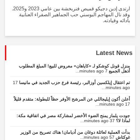
ارتدى إدين دجيكو قميص فنربخشة بين عامي 2023 و2025.
وقد نال المهاجم البوسني حب الجماهير الصفراء العنابية
بأدائه وقيادته.
Latest News
منزل قونل كوشكو لـ «كاياهان» معروض للبيع! المبلغ المطلوب
أذهل الجميع
7 minutes ago...
تم اعتقال إيلكسين أوزالبر، رئيسة فرع حزب الجديد في مانيسا
17
minutes ago...
أعلن أكون إيليجاللي عن المرشح الأوفر حظاً للبطولة: متقدم قليلاً
17 minutes ago...
جودت يلماز يمنح الضوء الأخضر لمشاركة مصر في اتفاقية مكة:
لماذا لا؟
37 minutes ago...
بدأت العملية لعائلة دوغان من أديامان! هناك تصريح من الوزير
غوكتاش
57 minutes ago...