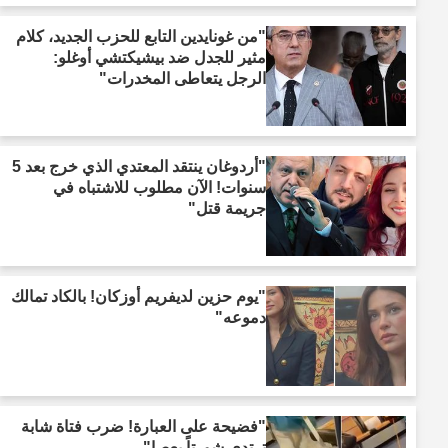
"من غونايدين التابع للحزب الجديد، كلام
مثير للجدل ضد بيشيكتشي أوغلو:
الرجل يتعاطى المخدرات"
"أردوغان ينتقد المعتدي الذي خرج بعد 5
سنوات! الآن مطلوب للاشتباه في
جريمة قتل"
"يوم حزين لديفريم أوزكان! بالكاد تمالك
دموعه"
"فضيحة على العبارة! ضرب فتاة شابة
ترتدي شورتاً بعصا"