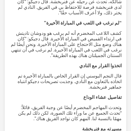
شالكه، تحدث عن رحيله عن فنربخشة. قال دجيكو: “كان
لدى فنربخشة فرصة للاحتفاظ بي في الفريق. النادي لم
يختر ذلك، ولا أعرف الأسباب حقًا”.
“لم نرغب في اللعب في المباراة الأخيرة”
كشف اللاعب المخضرم أنه لم يرغب هو ودوشان تاديتش
في ارتداء القميص في المباراة الأخيرة. قال دجيكو: “كان
هناك وضع مثل الاحتجاج على المباراة الأخيرة. ونحن أيضًا لم
نرغب في اللعب في المباراة الأخيرة. لم نرغب في أن تنتهي
السنتان الجميلتان هناك بهذه الطريقة”.
اتخذوا القرار مع النادي
قال النجم البوسني إن القرار الخاص بالمباراة الأخيرة تم
اتخاذه بالتعاون مع النادي. وجذبت تصريحات دجيكو انتباه
جماهير فنربخشة.
تفاصيل عشاء الوداع
وتحدث المهاجم المخضرم أيضًا عن وجبة الفريق، قائلاً:
“تحدث الجميع عن ما وراء تلك الصورة، لكن ذلك لم يكن
مهمًا بالنسبة لنا. المهم كان تواجد الفريق هناك”.
مسيرته مع فنربخشة