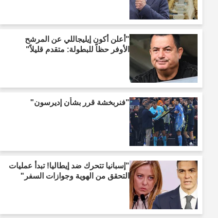
"أعلن أكون إيليجاللي عن المرشح
الأوفر حظاً للبطولة: متقدم قليلاً"
"فنربخشة قرر بشأن إديرسون"
"إسبانيا تتحرك ضد إيطاليا! تبدأ عمليات
التحقق من الهوية وجوازات السفر"