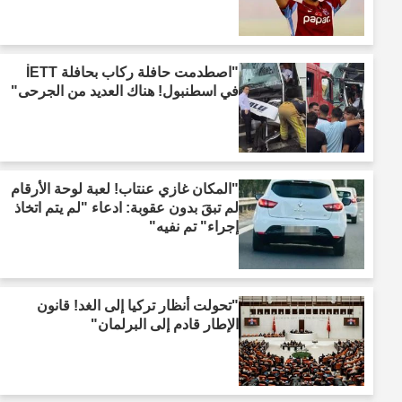
"اصطدمت حافلة ركاب بحافلة İETT
في اسطنبول! هناك العديد من الجرحى"
"المكان غازي عنتاب! لعبة لوحة الأرقام
لم تبقَ بدون عقوبة: ادعاء "لم يتم اتخاذ
إجراء" تم نفيه"
"تحولت أنظار تركيا إلى الغد! قانون
الإطار قادم إلى البرلمان"