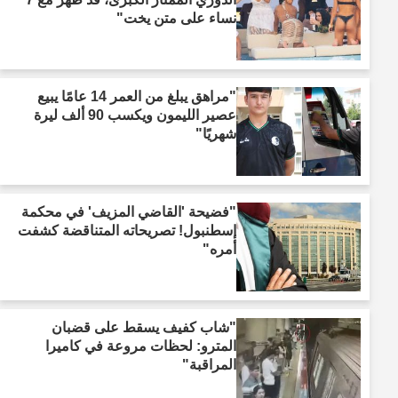
نساء على متن يخت"
"مراهق يبلغ من العمر 14 عامًا يبيع
عصير الليمون ويكسب 90 ألف ليرة
شهريًا"
"فضيحة 'القاضي المزيف' في محكمة
إسطنبول! تصريحاته المتناقضة كشفت
أمره"
"شاب كفيف يسقط على قضبان
المترو: لحظات مروعة في كاميرا
المراقبة"