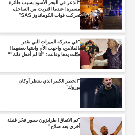
"الذعر في البحر الأسود بسبب طائرة
مسيرة! عندما اقتربت من الساحل،
تحركت قوات الكوماندوز SAS"
"في معركة الميراث التي تقدر
بالملايين، واجهت الأم وابنتها بعضهما!
قبّلت يدها وقالت: "أنا لم أفعل ذلك""
"الخطر الكبير الذي ينتظر أوكان
بوروك"
"تم الاتفاق! طرابزون سبور فجّر قنبلة
أخرى بعد صلاح"