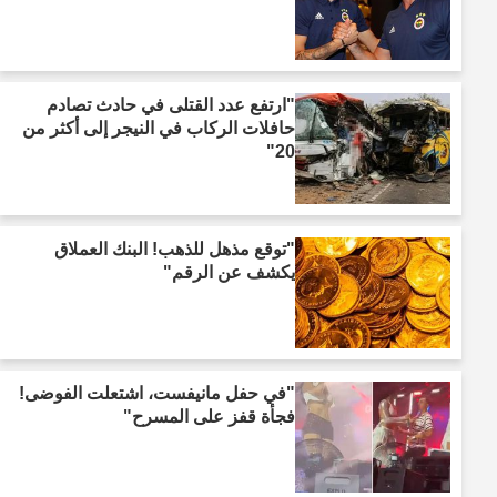
"ارتفع عدد القتلى في حادث تصادم
حافلات الركاب في النيجر إلى أكثر من
20"
"توقع مذهل للذهب! البنك العملاق
يكشف عن الرقم"
"في حفل مانيفست، اشتعلت الفوضى!
فجأة قفز على المسرح"