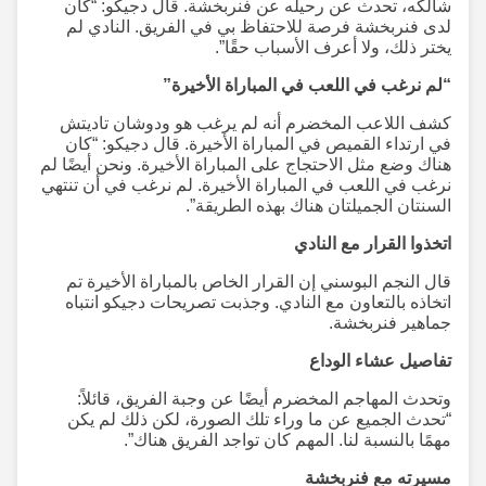
شالكه، تحدث عن رحيله عن فنربخشة. قال دجيكو: “كان
لدى فنربخشة فرصة للاحتفاظ بي في الفريق. النادي لم
يختر ذلك، ولا أعرف الأسباب حقًا”.
“لم نرغب في اللعب في المباراة الأخيرة”
كشف اللاعب المخضرم أنه لم يرغب هو ودوشان تاديتش
في ارتداء القميص في المباراة الأخيرة. قال دجيكو: “كان
هناك وضع مثل الاحتجاج على المباراة الأخيرة. ونحن أيضًا لم
نرغب في اللعب في المباراة الأخيرة. لم نرغب في أن تنتهي
السنتان الجميلتان هناك بهذه الطريقة”.
اتخذوا القرار مع النادي
قال النجم البوسني إن القرار الخاص بالمباراة الأخيرة تم
اتخاذه بالتعاون مع النادي. وجذبت تصريحات دجيكو انتباه
جماهير فنربخشة.
تفاصيل عشاء الوداع
وتحدث المهاجم المخضرم أيضًا عن وجبة الفريق، قائلاً:
“تحدث الجميع عن ما وراء تلك الصورة، لكن ذلك لم يكن
مهمًا بالنسبة لنا. المهم كان تواجد الفريق هناك”.
مسيرته مع فنربخشة