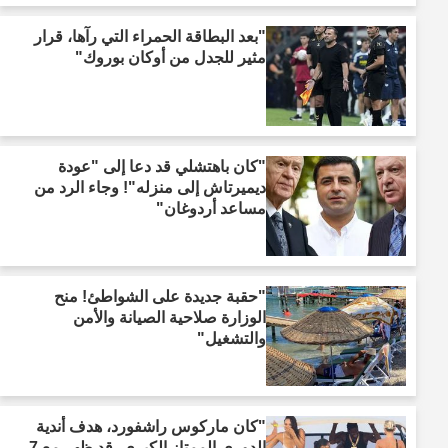
"بعد البطاقة الحمراء التي رآها، قرار
مثير للجدل من أوكان بوروك"
"كان باهتشلي قد دعا إلى "عودة
ديميرتاش إلى منزله"! وجاء الرد من
مساعد أردوغان"
"حقبة جديدة على الشواطئ! منح
الوزارة صلاحية الصيانة والأمن
والتشغيل"
"كان ماركوس راشفورد، هدف أندية
الدوري الممتاز الكبرى، قد ظهر مع 7