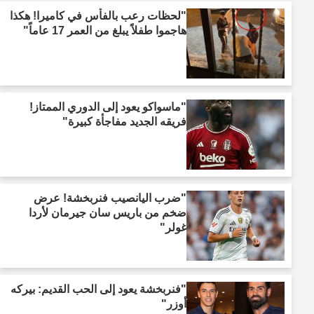
"لحظات رعب بالفأس في كاميرا! هكذا
هاجموا طفلاً يبلغ من العمر 17 عاماً"
"ماسواكو يعود إلى الدوري الممتاز!
فريقه الجديد مفاجأة كبيرة"
"ضرب اليانصيب فنربخشة! عرض
ضخم من باريس سان جيرمان لأردا
غولر"
"فنربخشة يعود إلى الحب القديم: بيركه
أوزر"