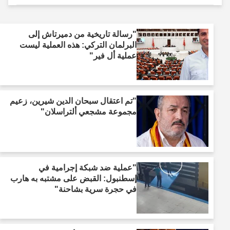
"رسالة تاريخية من دميرتاش إلى
البرلمان التركي: هذه العملية ليست
عملية أل فير"
"تم اعتقال سبحان الدين شيرين، زعيم
مجموعة مشجعي ألتراسلان"
"عملية ضد شبكة إجرامية في
إسطنبول: القبض على مشتبه به هارب
في حجرة سرية بشاحنة"