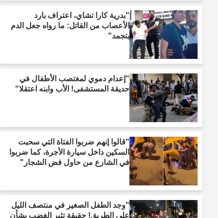
"بدرية كارا تشاي، اعتراف بارد
الأعصاب من القاتل: ما رواه جعل الدم
يتجمد"
"إعدام دموي لمغتصب الأطفال في
حديقة المستشفى! الأب وابنه اعتقلا"
"قالوا إنهم ضربوا الفتاة التي سحبت
السكين داخل سيارة الأجرة، كما ضربوا
في الشارع من حاول فض الشجار"
"وجد الطفل الصغير في منتصف الليل
على الطريق! حقيقة تثير الغضب بشأن