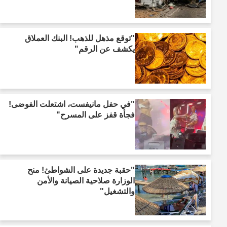
"توقع مذهل للذهب! البنك العملاق
يكشف عن الرقم"
"في حفل مانيفست، اشتعلت الفوضى!
فجأة قفز على المسرح"
"حقبة جديدة على الشواطئ! منح
الوزارة صلاحية الصيانة والأمن
والتشغيل"