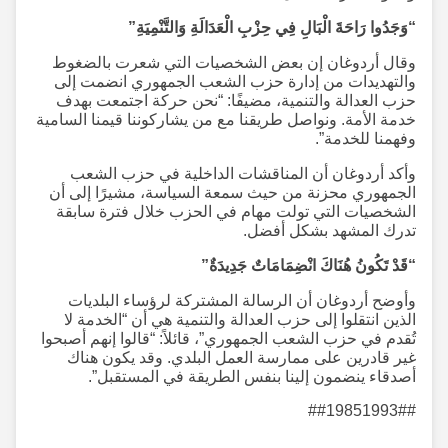
“وَجَدُوا رَاحَةَ الْبَالِ فِي حِزْبِ الْعَدَالَةِ وَالتَّنْمِيَةِ”
وقال أردوغان إن بعض الشخصيات التي شعرت بالضغوط
والتهديدات من إدارة حزب الشعب الجمهوري انضمت إلى
حزب العدالة والتنمية، مضيفًا: “نحن حركة اجتمعت بهدف
خدمة الأمة. ونواصل طريقنا مع من يشاركوننا قيمنا السامية
وفهمنا للخدمة”.
وأكد أردوغان أن المناقشات الداخلية في حزب الشعب
الجمهوري محزنة من حيث سمعة السياسة، مشيرًا إلى أن
الشخصيات التي تولت مهام في الحزب خلال فترة سابقة
تدرك المشهد بشكل أفضل.
“قَدْ تَكُونُ هُنَاكَ انْضِمَامَاتٌ جَدِيدَةٌ”
وأوضح أردوغان أن الرسالة المشتركة لرؤساء البلديات
الذين انتقلوا إلى حزب العدالة والتنمية هي أن “الخدمة لا
تُقدم في حزب الشعب الجمهوري”، قائلاً: “قالوا إنهم أصبحوا
غير قادرين على ممارسة العمل البلدي. وقد يكون هناك
أصدقاء ينضمون إلينا بنفس الطريقة في المستقبل”.
##19851993##