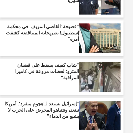
شهريًا"
"فضيحة 'القاضي المزيف' في محكمة
إسطنبول! تصريحاته المتناقضة كشفت
أمره"
"شاب كفيف يسقط على قضبان
المترو: لحظات مروعة في كاميرا
المراقبة"
"إسرائيل تستعد لـ'هجوم منفرد': أمريكا
تبتعد، ونتنياهو المحرض على الحرب لا
يشبع من الدماء"