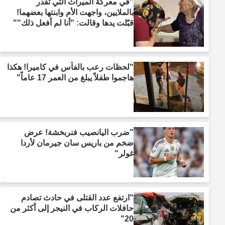
"في معركة الميراث التي تقدر
بالملايين، واجهت الأم وابنتها بعضهما!
قبّلت يدها وقالت: "أنا لم أفعل ذلك""
"لحظات رعب بالفأس في كاميرا! هكذا
هاجموا طفلاً يبلغ من العمر 17 عاماً"
"ضرب اليانصيب فنربخشة! عرض
ضخم من باريس سان جيرمان لأردا
غولر"
"ارتفع عدد القتلى في حادث تصادم
حافلات الركاب في النيجر إلى أكثر من
20"