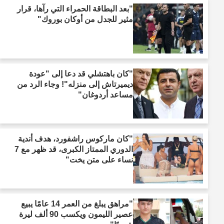
"بعد البطاقة الحمراء التي رآها، قرار
مثير للجدل من أوكان بوروك"
"كان باهتشلي قد دعا إلى "عودة
ديميرتاش إلى منزله"! وجاء الرد من
مساعد أردوغان"
"كان ماركوس راشفورد، هدف أندية
الدوري الممتاز الكبرى، قد ظهر مع 7
نساء على متن يخت"
"مراهق يبلغ من العمر 14 عامًا يبيع
عصير الليمون ويكسب 90 ألف ليرة