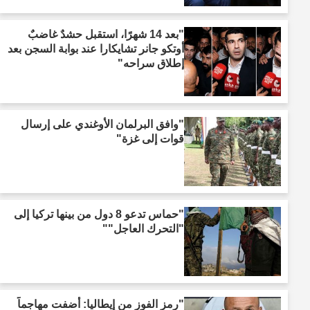
"بعد 14 شهرًا، استقبل حشدٌ غاضبٌ
أوتكو جانر تشايكارا عند بوابة السجن بعد
إطلاق سراحه"
"وافق البرلمان الأوغندي على إرسال
قوات إلى غزة"
"حماس تدعو 8 دول من بينها تركيا إلى
"التحرك العاجل""
"رمز الفوز من إيطاليا: أضفت مهاجماً