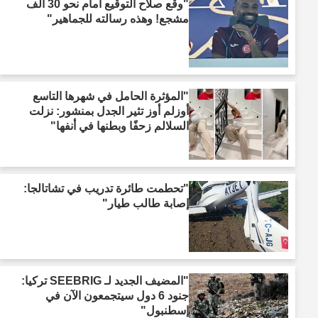
"وقع صلاح التوقيع أمام نحو 30 ألف
مشجع! وهذه رسالته للجماهير"
"المؤثرة الحامل في شهرها التاسع
أوزلم أوز تثير الجدل بمنشور: نزلت
السلالم زحفًا وبطنها في أنفها"
"تحطمت طائرة تدريب في تشاتالجا:
إصابة طالب طيار"
"المضيف الجديد لـ SEEBRIG تركيا:
جنود 6 دول سيتجمعون الآن في
إسطنبول"