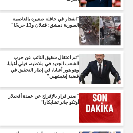
"انفجار في حافلة صغيرة بالعاصمة
السورية دمشق: قتيلان و13 جريحًا"
"تم اعتقال شقيق النائب عن حزب
الشعب الجديد في ملاطية، فيلي أغبابا،
وهو هور أغبابا، في إطار التحقيق في
قضية إيغيشهير."
"صدر قرار بالإفراج عن عمدة أفجيلار
أوتكو جانر تشايكارا"