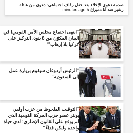
صدمة دعوى الإخلاء بعد حفل زفاف اجتماعي: دعوى من عائلة
رشبر ضد آتا دميراغ
5 minutes ago...
"انتهى اجتماع مجلس الأمن القومي! في
البيان المكوّن من 8 بنود، التركيز على
‘تركيا بلا إرهاب’"
"الرئيس أردوغان سيقوم بزيارة عمل
إلى السعودية"
"التوقيت الملحوظ من عزت أولفي
يونتر عضو حزب الحركة القومية الذي
لم يوقع على القانون الإطاري: لدي حياة
واحدة ولتكن فداءً"