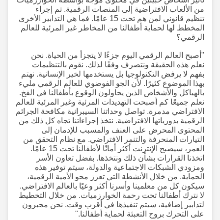
من الألعاب الافتراضية إلى المنصات الرقمية. تم إجراء
تنظيم قانوني لمن هم تحت 15 عامًا. فما هي التدابير الأخرى
المخطط لها لحماية أطفالنا من المخاطر غير المرئية للعالم
الرقمي؟
"أصبح العالم الرقمي اليوم جزءًا لا يتجزأ من الحياة. نحن
نعلم هذه الحقيقة ونتصرف وفقًا لذلك. نقوم بالتنظيمات
بفهم لا يرفض التكنولوجيا بل يستخدمها لخير الإنسانية. نهتم
بهذا الموضوع كثيرًا. لأن الجو الفوضوي للعالم الرقمي مليء
بالهياكل والأشخاص الذين يحاولون الوقوع بأطفالنا في الفخ.
نعلم جميعًا كم أصبحت التهديدات المرئية وغير المرئية للعالم
الافتراضي مدمرة. تواصل وحداتنا السيبرانية مكافحة الجرائم
الرقمية بدورياتها الافتراضية. نتخذ إجراءاتنا تجاه كل ذلك من
المحتوى المحرض على العنف والمسبب للإدمان إلى
التيارات المنحرفة والتنمر الافتراضي. مع نظام التحقق من
العمر، سيصبح الإنترنت أكثر أمانًا لأطفالنا تحت 15 عامًا.
اتخذنا القرارات بشأن ذلك ونتخذها. بفضل تعاون الأسر
ومزودي الشبكات الاجتماعية والدولة، سيتم توفير هذه
الحماية. من خلال الأنشطة التي تعزز محو الأمية الرقمية،
سيكون كل من معلمينا وأسرنا أكثر وعيًا بالعالم الافتراضي.
لا نترك أطفالنا تحت رحمة الخوارزميات. من خلال التخطيط
لتدابير إضافية، سيتم تنفيذها في أقرب وقت. نحن مجبرون
على التحرك بروح التعبئة لحماية أطفالنا."