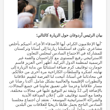
بيان الرئيس أردوغان حول الزيارة كالتالي؛
"أيها الإعلاميون الكرام، أيها الأصدقاء الأعزاء، أحييكم بأخلص
مشاعري. نكون قد استكملنا زيارتنا إلى أستانا وتركستان
للمشاركة في الاجتماع السادس لمجلس التعاون
الاستراتيجي رفيع المستوى مع كازاخستان والقمة غير
الرسمية لمنظمة الدول التركية. أظهر أخي العزيز قاسم
جومارت توقاييف كرم ضيافة استثنائيًا من بداية الزيارة إلى
نهايته. أشكره والسلطات الكازاخية مرة أخرى من خلالكم.
في محادثاتنا في أستانا، أتيحت لنا الفرصة لتقييم علاقاتنا
والتطورات الإقليمية والعالمية بشكل شامل. أكدنا رضانا عن
مسار علاقاتنا وعزمنا على تعميق تعاوننا في جميع المجالات.
بالإضافة إلى 12 وثيقة تم التوقيع عليها في مجالات مختلفة،
وقعنا مع السيد توقاييف على "إعلان الصداقة الأبدية
والشراكة الاستراتيجية الموسعة". نعتقد أن اجتماع مجلسنا
السادس الناجح يحمل طابعًا تاريخيًا للعلاقات بين البلدين
الشقيقين، ونأمل أن يكون نذير خير."