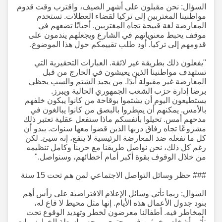
السؤال: نحن مقبلون على أشهر الصيف، واقترب وقت قدوم
مواطنينا المغتربين إلى تركيا لقضاء العطلات. تستخدم
المعارضة لغة قبيحة تجاه المغتربين. أحيانًا تضعهم في
موقف يحبط معنوياتهم في الشارع ويجعلهم يندمون على
قدومهم إلى تركيا. أود طلب تقييمكم حول هذا الموضوع.
"يفعلون ذلك بطريقة غير لائقة. العبارات التحقيرية التي
تستهدف مواطنينا الذين يعيشون في الخارج من قبل
المعارضة غير مقبولة أبدًا. من يجيد الشتم والسب يحظى
برضا إدارة حزب الشعب الجمهوري الحالية ويبرز.
يستطيعون اليوم أن يشتموا بوقاحة من كانوا يبكون خلفهم
بالأمس. يمكنهم أن يمطروا بالبصق من كانوا يبالغون في
مدحهم أمس. تخيلوا بأنفسكم ماذا ستفعل عقلية تعتبر ذلك
مشروعًا تجاه رفاق دربها الذين قضوا معها سنوات. يبدو أن
كل ما تفعله ضد المعارضة الرئيسية لا ينفع، إنه سيئ. لكن
رغم كل ذلك، نحن نواصل طريقنا مع حزبنا وكامل تنظيمه
من خلال الوقوف بقوة أكبر أمام أخطائهم، وسنواصل."
### حظر وسائل التواصل الاجتماعي لمن هم تحت 15 سنة
السؤال: ربما تأتي وسائل الإعلام الافتراضية على رأس أهم
بنود جدول الأعمال هذه الأيام. إنها مثل محيط لا قاع له،
المخاطر فيه. أطفالنا معرضون لخطر وتهديد الوقوع تحت
تأثير أشخاص خبيثين في محتوى موجه بواسطة الخوارزميات