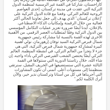
كازاخستان، شاركنا في القمة غير الرسمية لمنظمة الدول
التركية التي عقدت في مدينة تركستان، إحدى العواصم
الروحية للعالم التركي. وقعنا مع قادة الدول التركية على
"إعلان تركستان" الذي يهدف إلى جعل تعاوننا الحالي أكثر
فعالية من خلال الرقمنة وإمكانيات الذكاء الاصطناعي.
بالإعلان، أيدنا أيضًا ضرورة تعزيز عمليات التكامل المؤسسي
بين الدول التركية وفقًا لمتطلبات العصر الرقمي. من الأهمية
الأخرى لهذه القمة بالنسبة لنا مشاركة رئيس جمهورية
شمال قبرص التركية السيد توفان إرهورمان. نولي أهمية
كبيرة لمشاركة جمهورية شمال قبرص التركية، التي هي
جزء لا يتجزأ من العالم التركي، في أنشطة المنظمة. العالم
التركي أيضًا يحتضن الشعب القبرصي التركي بأداء واجبه. إن
شاء الله، خلال رئاستنا الدورية التي سنتولاها في القمة
الثالثة عشرة التي سنستضيفها في الخريف المقبل، سنرتقي
بمنظمتنا إلى مستويات أعلى. أتمنى أن تكون المشاورات
التي أجريناها في كل من أستانا وتركستان نذير خير، والآن
أترك الكلمة لكم."