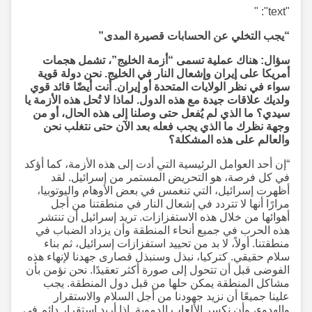
"text": "
“يجب التخلي عن الحسابات قصيرة المدى”
سؤال: هناك عملية تسمى “أزمة الخليج”، تشمل هجمات
أمريكا على إيران وإشعال النار في الخليج. نحن دولة قوية
سواء في نظر الولايات المتحدة أو إيران. أنت أيضًا قائد قوي
ولديك علاقات جيدة مع هذه الدول. لماذا لا تُحل هذه الأزمة يا
سيدي؟ ما الذي لم يُفعل حتى وصلنا إلى هذه الحال، أو من
وجهة نظرك ما الذي يجب فعله بعد الآن حتى نتغلب نحن
والعالم على هذه المشكلة؟
“إن أحد العوامل الرئيسية التي أدت إلى هذه الأزمة، كما أؤكد
في كل فرصة، هو التحريض المستمر من إسرائيل. لقد
أظهرت إسرائيل، التي تنغمس في بعض الأوهام واليوتوبيا،
مرارًا أنها لا تتردد في إشعال النار في منطقتنا من أجل
أهوائها من خلال هذه الاستفزازات. تريد إسرائيل أن تنتشر
هذه الحرب في جميع أنحاء المنطقة وأن يزداد الضباب في
منطقتنا. أولاً، لا بد من تحييد استفزازات إسرائيل، ثم بناء
سلام حقيقي. كتركيا، نبذل وسنبذل قصارى جهدنا لإنهاء هذه
الفوضى قبل أن تتحول إلى صورة أكثر تعقيدًا. نحن نؤمن بأن
مشاكل المنطقة يمكن حلها من قبل دول المنطقة. يجب
علينا جميعًا أن نزيد جهودنا من أجل السلام والاستقرار
والهدوء، وأن نكسر الألعاب الدموية. إذا أريد استقرار دائم في