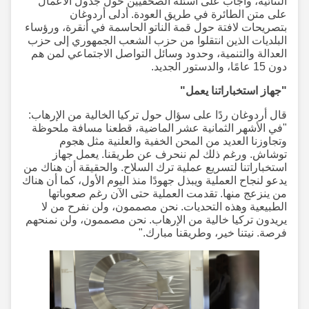
الثنائية، وأجاب على أسئلة الصحفيين حول جدول الأعمال
على متن الطائرة في طريق العودة. أدلى أردوغان
بتصريحات لافتة حول قمة الناتو الحاسمة في أنقرة، ورؤساء
البلديات الذين انتقلوا من حزب الشعب الجمهوري إلى حزب
العدالة والتنمية، وحدود وسائل التواصل الاجتماعي لمن هم
دون 15 عامًا، والدستور الجديد.
"جهاز استخباراتنا يعمل"
قال أردوغان ردًا على سؤال حول تركيا الخالية من الإرهاب:
"في الأشهر الثمانية عشر الماضية، قطعنا مسافة ملحوظة
وتجاوزنا العديد من المحن الخفية والعلنية مثل هجوم
توشاش. ورغم ذلك لم ننحرف عن طريقنا. يعمل جهاز
استخباراتنا لتسريع عملية ترك السلاح. والحقيقة أن هناك من
يدعو لنجاح العملية ويبذل جهودًا منذ اليوم الأول، كما أن هناك
من ينزعج منها. تقدمت العملية حتى الآن رغم صعوباتها
الطبيعية وهذه التحديات. نحن مصممون، ولن نفرح من لا
يريدون تركيا خالية من الإرهاب. نحن مصممون، ولن نمنحهم
فرصة. نيتنا خير، وطريقنا مبارك."