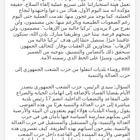
تعمل هيئة استخباراتنا على تسريع عملية إلقاء السلاح. حقيقة
مؤكدة أنه منذ اليوم الأول، هناك من دعوا واجتهدوا لنجاح
العملية، كما يوجد منزعجون منها. تقدمت العملية حتى اليوم
رغم الصعوبات الطبيعية وبالرغم منها. نحن مصممون، ولن
نفرح من لا يريدون "تركيا خالية من الإرهاب". مصممون، ولن
نمنحهم فرصة. نيتنا خير، وطريقنا مبارك. بإذن الله، ستكون
عاقبتنا خيرًا. سنصل حتمًا إلى هدف "تركيا خالية من
الإرهاب" متجاوزين كل العقبات بوقار. كتحالف الجمهور،
سنحقق ذلك بالتضامن والتنسيق، بتوجيه من الضمير
الجمعي، وسيرًا على الخط الذي رسمته الأمة.
### رؤساء بلديات انتقلوا من حزب الشعب الجمهوري إلى
حزب العدالة والتنمية
السؤال: سيدي الرئيس، حزب الشعب الجمهوري يتصدر
الأيام بقضايا الفساد بالإضافة إلى اتهامات الخيانة والصراع
على المقاعد والتصفيات الداخلية. انضم 17 رئيس بلدية
مباشرة إلى حزب العدالة والتنمية هربًا من هذه الفوضى.
يقول رؤساء البلديات هؤلاء إنهم يعتقدون أن البيئة والأرضية
التي يمكنهم ممارسة السياسة فيها بأمان هي في حزب
العدالة والتنمية، وأن المستقبل والمستقبل في حزب العدالة
والتنمية. يشرحون أسبابهم بهذه الطريقة. كيف تفسرون هذه
الفوضى والأزمة الممتدة إلى القاعدة داخل حزب الشعب