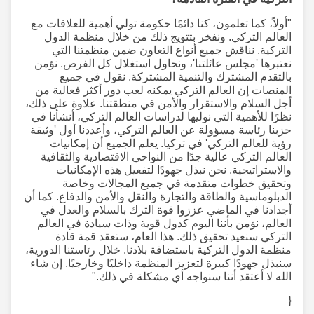
"أولاً، كما تعلمون، كنا دائمًا حكومة تولي أهمية للعلاقات مع
العالم التركي. ونفخر بتتويج ذلك من خلال منظمة الدول
التركية. نناقش جميع أنواع التعاون ضمن منظمتنا التي
نعتبرها 'مجلس عائلتنا'، ونحاول استغلال كل الفرص. نؤمن
بالتقدم المشترك والتنمية المشتركة. نقول في جميع
المنصات إن العالم التركي يمكنه لعب دور أكثر فعالية من
أجل السلام والاستقرار والأمن في منطقتنا. علاوة على ذلك،
نظرًا للأهمية التي نوليها لدراسات العالم التركي، أنشأنا في
حزبنا رئاسة مسؤولة عن العالم التركي، وأعددنا أول 'وثيقة
رؤية للعالم التركي' في تركيا. يعلم الجميع أن إمكانيات
العالم التركي عالية جدًا من النواحي الاقتصادية والثقافية
والاستراتيجية. نحن نبذل جهودًا لتفعيل هذه الإمكانيات
وتحقيق خطوات متقدمة في جميع المجالات وخاصة
الدبلوماسية والطاقة والتجارة والنقل والأمن والدفاع. كما أن
أجدادنا في الماضي عززوا قوة الترك بالسلام والعدل في
العالم، نؤمن بأننا اليوم كدول قوية وذات سيادة في العالم
التركي سنعيد تحقيق ذلك. هذا العام، ستعقد قمة قادة
منظمة الدول التركية باستضافة بلادنا. خلال رئاستنا الدورية،
سنبذل جهودًا كبيرة لتعزيز المنظمة داخليًا وخارجيًا. إن شاء
الله لا أعتقد أننا سنواجه أي مشكلة في ذلك."
{