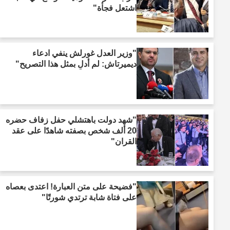
اشتعل فجأة"
"وزير العدل غورلش ينفي ادعاء
ديميرتاش: لم أدلِ بمثل هذا التصريح"
"شهد دولت باهتشلي حفل زفاف حضره
20 ألف شخص بصفته شاهدًا على عقد
القران"
"فضيحة على متن العبارة! اعتدى بعصاه
على فتاة شابة ترتدي شورتًا"