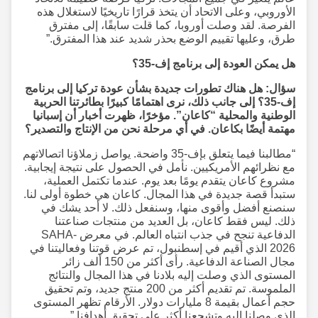
الأوروبي، وعلى الاتحاد أن يتخذ قرارًا تاريخيًا لاستغلال هذه
الفرصة. لقد وصلت أوروبا، كما قلت سابقًا، إلى مفترق
طرق، وعليها تقييم الوضع بحذر شديد عند هذا المفترق.”
هل يمكن العودة إلى برنامج إف-35؟
سؤال: هل هناك تطورات جديدة بشأن عودة تركيا إلى برنامج
إف-35؟ إلى جانب ذلك، نرى اهتمامًا كبيرًا بطائرتنا الحربية
الوطنية والمحلية “كاعان”. مؤخرًا، ظهرت أخبار أن إسبانيا
مهتمة أيضًا بكاعان. في أي مرحلة نحن من الإنتاج والتصدير؟
“مطالبنا فيما يتعلق بإف-35 واضحة. يواصل زملاؤنا اتصالاتهم
مع نظرائهم الأمريكيين. نأمل في الحصول على نتيجة إيجابية.
مشروع كاعان يتقدم يومًا بعد يوم. عندما تكتمل العملية،
ستبدأ قصة جديدة في هذا المجال. كاعان هي خطوة أولى لنا.
سنصنع أفضل وأقوى منها، وسنفعل ذلك. لا أحد يشك في
ذلك. ليس فقط كاعان، بل العديد من منتجات صناعتنا
الدفاعية تنجح في جذب انتباه العالم. في معرض SAHA-
2026 الذي أقيم في إسطنبول، تم عرض قوتنا وفعاليتنا في
مجال الصناعة الدفاعية. رأى أكثر من 150 ألف زائر
المستوى الذي وصلت إليه بلادنا في هذا المجال والنتائج
الملموسة. تم تقديم أكثر من 200 منتج جديد، وتم تحقيق
حجم أعمال بقيمة 8 مليارات دولار. الأرقام تظهر المستوى
الذي وصلنا إليه وتشجعنا أكثر على تحقيق أهدافنا.”