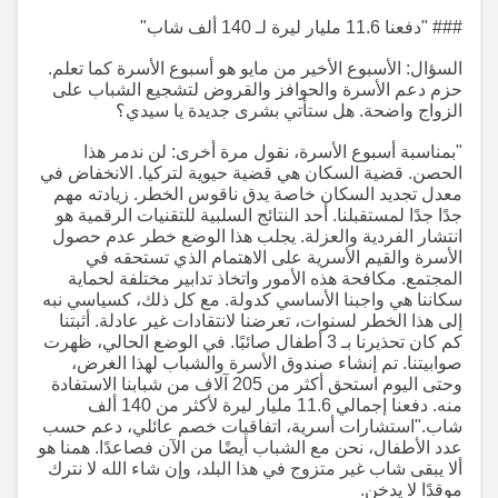
### "دفعنا 11.6 مليار ليرة لـ 140 ألف شاب"
السؤال: الأسبوع الأخير من مايو هو أسبوع الأسرة كما تعلم.
حزم دعم الأسرة والحوافز والقروض لتشجيع الشباب على
الزواج واضحة. هل ستأتي بشرى جديدة يا سيدي؟
"بمناسبة أسبوع الأسرة، نقول مرة أخرى: لن ندمر هذا
الحصن. قضية السكان هي قضية حيوية لتركيا. الانخفاض في
معدل تجديد السكان خاصة يدق ناقوس الخطر. زيادته مهم
جدًا جدًا لمستقبلنا. أحد النتائج السلبية للتقنيات الرقمية هو
انتشار الفردية والعزلة. يجلب هذا الوضع خطر عدم حصول
الأسرة والقيم الأسرية على الاهتمام الذي تستحقه في
المجتمع. مكافحة هذه الأمور واتخاذ تدابير مختلفة لحماية
سكاننا هي واجبنا الأساسي كدولة. مع كل ذلك، كسياسي نبه
إلى هذا الخطر لسنوات، تعرضنا لانتقادات غير عادلة. أثبتنا
كم كان تحذيرنا بـ 3 أطفال صائبًا. في الوضع الحالي، ظهرت
صوابيتنا. تم إنشاء صندوق الأسرة والشباب لهذا الغرض،
وحتى اليوم استحق أكثر من 205 آلاف من شبابنا الاستفادة
منه. دفعنا إجمالي 11.6 مليار ليرة لأكثر من 140 ألف
شاب."استشارات أسرية، اتفاقيات خصم عائلي، دعم حسب
عدد الأطفال، نحن مع الشباب أيضًا من الآن فصاعدًا. همنا هو
ألا يبقى شاب غير متزوج في هذا البلد، وإن شاء الله لا نترك
موقدًا لا يدخن.