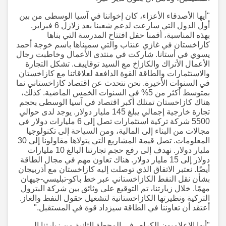
"أيها الأصدقاء الأعزاء، كان إخواننا في آسيا الوسطى من بين
أول الدول التي سارعت لدعم شعبنا بعد زلازل 6 فبراير.
بهذه المناسبة، أقمنا حفل افتتاح المدرسة التي بناها
كازاخستان في غازي عنتاب والتي سميناها باسم خوجة أحمد
يسوي في أستانا. شاركت في منتدى الأعمال وخاطبت رجال
الأعمال الأتراك والكازاخ مع السيد توقاييف. تشكل التجارة
والاستثمارات والطاقة القوة الدافعة لعلاقاتنا مع كازاخستان
في السنوات الأخيرة. نحن نتحدث عن اقتصاد كازاخستاني نما
بمتوسط أكثر من 5% في السنوات الخمس الماضية. كذلك،
هناك كازاخستان تمتلك أكبر اقتصاد في آسيا الوسطى بحجم
تجارة خارجية إجمالي يبلغ 145 مليار دولار. يوجد لدى حوالي
5500 شركة تركية استثمارات تصل إلى 6 مليارات دولار في
مجالات من البناء إلى المالية، ومن السياحة إلى تكنولوجيا
المعلومات. تصل قيمة المشاريع التي يتولاها مقاولونا إلى 30
مليار دولار. نهدف إلى رفع حجم تجارتنا البالغ 10 مليارات
دولار إلى 15 مليار دولار. هناك تعاون مهم في مجال الطاقة
أيضًا. نعتبر الاتفاق الذي توصلت إليه كازاخستان مع أذربيجان
بشأن نقل النفط الكازاخستاني عبر خط باكو-تبليسي-جيهان
مهمًا. خلال زيارتنا، تم التوقيع على وثائق بين شركة البترول
التركية ونظيرتها الكازاخستانية لتشغيل حقول النفط والغاز.
أعتقد أن تعاوننا في الطاقة سيزداد قوة في المستقبل."
"أيها الإعلاميون الكرام، في المحطة الثانية من زيارتنا إلى