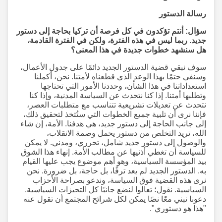
رسالة الدستور
سؤال: أنتم تؤكدون في كل فرصة أن تركيا بحاجة إلى دستور
جديد. ربما ليس في هذه الفترة، ولكن في الفترة القادمة،
هل سنشهد خطوات جديدة في هذا المعنى؟
سوف نبقي قضية الدستور الجديد دائمًا على جدول الأعمال،
وسنفي حتمًا بهذا الوعد الذي قطعناه لأمتنا. نحن، أكملنا
استعداداتنا في هذا الشأن، وحددنا الأمور التي تحتاجها
وتطلبها أمتنا. إذا كنا نتحدث عن السياسة المدنية، وإذا كنا
نتحدث عن تعديلات تشريعية تتناسب مع متطلبات العصر،
فإننا نرى أن تلبية جميع الخطوات التي ستُتخذ لتحقيق ذلك،
إلى جانب الحاجة إلى دستور جديد، هي هدفنا. الأمة، إن شاء
الله، تريد التخلص من دستور يحمل وصمة الانقلاب،
والوصول إلى دستور جديد شامل، تحرري، ومدني. لا يمكن
للسياسة أن تغطي أذنيها عن مطالب الأمة. إنهاء هذا الشوق
بيد المؤسسة السياسية، وهو أهم موضوع يجب عليها القيام
به. الدستور الجديد لم يعد ترفًا، بل حاجة، بل ضرورة. نحن
نرى هذه القضية فوق السياسة، وندعو بصراحة الأحزاب
السياسية. نقول؛ تعالوا لنضع جانبًا كل التحيزات السياسية.
دعونا نبني معًا نصًا يمكن لكل شرائح المجتمع أن تقول عنه
"هذا هو دستوري".