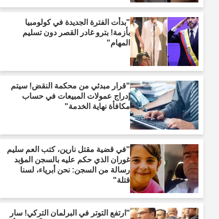
"بدأت الفترة الجديدة في كولومبيا
بأزمة! بترو غادر القصر دون تسليم
المهام"
"قرار مبدئي من محكمة النقض! سيتم
إدراج عمولات المبيعات في حساب
مكافأة نهاية الخدمة"
"في قضية مقتل نارين، كتب العم سليم
غوران الذي حكم عليه بالسجن المؤبد
رسالة من السجن: نحن أبرياء، لسنا
قتلة"
"ارتفع التوتر في البرلمان التركي! سار