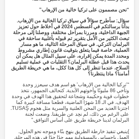
“نحن مصممون على تركيا خالية من الإرهاب”
سؤال: سأطرح سؤالاً في سياق تركيا الخالية من الإرهاب.
بدأنا برسالتكم في أغسطس 2024 في أخلاط حول تعزيز
الجبهة الداخلية، ومررنا بمراحل مختلفة، ووصلنا إلى مرحلة
تبعث الكثير من الأمل بتقرير تم قبوله بأغلبية ساحقة في
البرلمان التركي. في سياق المرحلة التالية، ما هو مسار
العملية، خاصة فيما يتعلق بتوقيت قانون إطاري مشروط
ومحدد المدة يمكن إقراره، على سبيل المثال هل يمكن أن
يحدث هذا قبل عطلة البرلمان؟ التقلبات في عملية تسليم
السلاح، عندما تنظر إلى كل هذا ككل، ما هي خريطة الطريق
أمامنا؟ ماذا ينتظرنا؟
“’تركيا الخالية من الإرهاب’ هو اسم هدف سيعزز وحدة
وتآخي 86 مليونًا وأخوتهم الأبدية. كتحالف الجمهور، نتخذ
خطوات قوية وحكيمة وشجاعة لتحقيق هذا الهدف في وحدة
الهدف. في الـ 18 شهرًا الماضية، قطعنا مسافة كبيرة كما
اجتزنا العديد من المحن العلنية والسرية مثل هجوم TUSAŞ.
على الرغم من ذلك، لم نحِد عن طريقنا. وضعت لجنة
البرلمان لدينا خريطة طريق على أساس التوافق.”
}ينبغي تنفيذ خارطة الطريق بنهج بنّاء وموجه نحو الحلول.
العمل بإحساس بالمسؤولية مهم جدًا جدًا في هذه المرحلة.