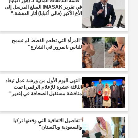
"قائمة التدفقات المالية لـ (هور أكبابا)
في تقرير MASAK! المبلغ المرسل إلى
الأخ الأكبر (فالي أكبابا) أثار الدهشة."
"المرأة التي تطعم القطط لم تسمح
للناس بالمرور في الشارع"
"انتهى اليوم الأول من ورشة عمل تيغاد
الثالثة عشرة للإعلام الرقمي! تمت
مناقشة مستقبل الصحافة في إغدير"
"تفاصيل الاتفاقية التي وقعتها تركيا
والسعودية وباكستان"