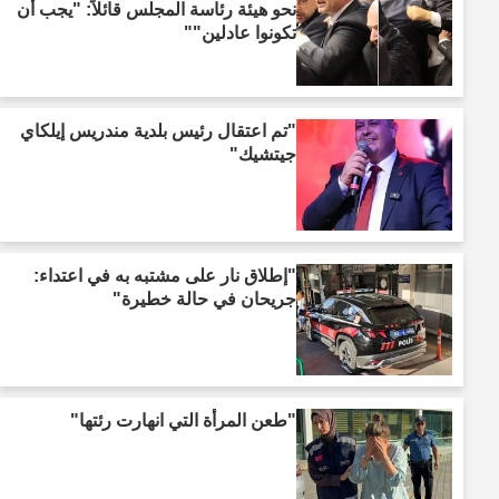
نحو هيئة رئاسة المجلس قائلاً: "يجب أن
تكونوا عادلين""
"تم اعتقال رئيس بلدية مندريس إيلكاي
جيتشيك"
"إطلاق نار على مشتبه به في اعتداء:
جريحان في حالة خطيرة"
"طعن المرأة التي انهارت رئتها"