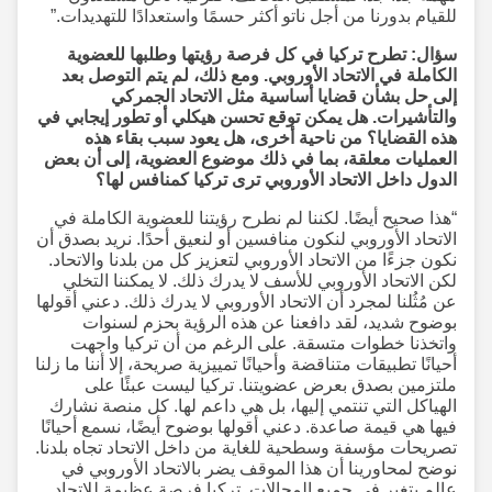
للقيام بدورنا من أجل ناتو أكثر حسمًا واستعدادًا للتهديدات.”
سؤال: تطرح تركيا في كل فرصة رؤيتها وطلبها للعضوية
الكاملة في الاتحاد الأوروبي. ومع ذلك، لم يتم التوصل بعد
إلى حل بشأن قضايا أساسية مثل الاتحاد الجمركي
والتأشيرات. هل يمكن توقع تحسن هيكلي أو تطور إيجابي في
هذه القضايا؟ من ناحية أخرى، هل يعود سبب بقاء هذه
العمليات معلقة، بما في ذلك موضوع العضوية، إلى أن بعض
الدول داخل الاتحاد الأوروبي ترى تركيا كمنافس لها؟
“هذا صحيح أيضًا. لكننا لم نطرح رؤيتنا للعضوية الكاملة في
الاتحاد الأوروبي لنكون منافسين أو لنعيق أحدًا. نريد بصدق أن
نكون جزءًا من الاتحاد الأوروبي لتعزيز كل من بلدنا والاتحاد.
لكن الاتحاد الأوروبي للأسف لا يدرك ذلك. لا يمكننا التخلي
عن مُثُلنا لمجرد أن الاتحاد الأوروبي لا يدرك ذلك. دعني أقولها
بوضوح شديد، لقد دافعنا عن هذه الرؤية بحزم لسنوات
واتخذنا خطوات متسقة. على الرغم من أن تركيا واجهت
أحيانًا تطبيقات متناقضة وأحيانًا تمييزية صريحة، إلا أننا ما زلنا
ملتزمين بصدق بعرض عضويتنا. تركيا ليست عبئًا على
الهياكل التي تنتمي إليها، بل هي داعم لها. كل منصة نشارك
فيها هي قيمة صاعدة. دعني أقولها بوضوح أيضًا، نسمع أحيانًا
تصريحات مؤسفة وسطحية للغاية من داخل الاتحاد تجاه بلدنا.
نوضح لمحاورينا أن هذا الموقف يضر بالاتحاد الأوروبي في
عالم يتغير في جميع المجالات. تركيا فرصة عظيمة للاتحاد