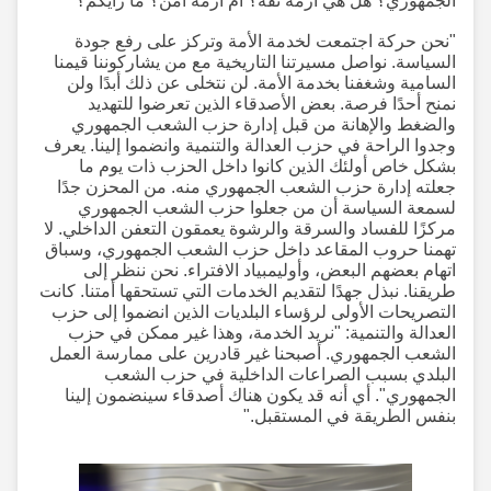
الجمهوري؟ هل هي أزمة ثقة؟ أم أزمة أمن؟ ما رأيكم؟
"نحن حركة اجتمعت لخدمة الأمة وتركز على رفع جودة
السياسة. نواصل مسيرتنا التاريخية مع من يشاركوننا قيمنا
السامية وشغفنا بخدمة الأمة. لن نتخلى عن ذلك أبدًا ولن
نمنح أحدًا فرصة. بعض الأصدقاء الذين تعرضوا للتهديد
والضغط والإهانة من قبل إدارة حزب الشعب الجمهوري
وجدوا الراحة في حزب العدالة والتنمية وانضموا إلينا. يعرف
بشكل خاص أولئك الذين كانوا داخل الحزب ذات يوم ما
جعلته إدارة حزب الشعب الجمهوري منه. من المحزن جدًا
لسمعة السياسة أن من جعلوا حزب الشعب الجمهوري
مركزًا للفساد والسرقة والرشوة يعمقون التعفن الداخلي. لا
تهمنا حروب المقاعد داخل حزب الشعب الجمهوري، وسباق
اتهام بعضهم البعض، وأوليمبياد الافتراء. نحن ننظر إلى
طريقنا. نبذل جهدًا لتقديم الخدمات التي تستحقها أمتنا. كانت
التصريحات الأولى لرؤساء البلديات الذين انضموا إلى حزب
العدالة والتنمية: "نريد الخدمة، وهذا غير ممكن في حزب
الشعب الجمهوري. أصبحنا غير قادرين على ممارسة العمل
البلدي بسبب الصراعات الداخلية في حزب الشعب
الجمهوري". أي أنه قد يكون هناك أصدقاء سينضمون إلينا
بنفس الطريقة في المستقبل."