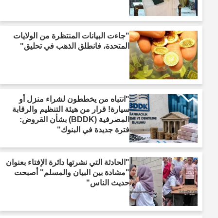
"جاءت البيانات المنتظرة من الولايات
المتحدة، فانطلق الذهب في تحليق"
"انتباه من يخططون لشراء منزل أو
سيارة! قرار من هيئة التنظيم والرقابة
المصرفية (BDDK) بشأن القروض:
فترة جديدة في البنوك"
"الحادثة التي نشرتها دائرة الإفتاء بعنوان
"مشادة بين البيان والمسلم" أصبحت
حديث الناس"