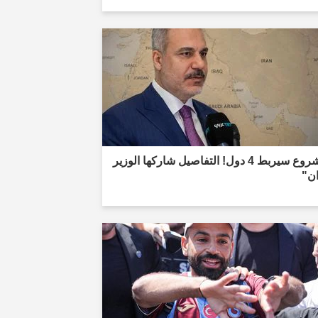
"مشروع سيربط 4 دول! التفاصيل شاركها الوزير
ان"