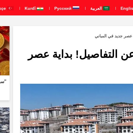
العربية
Pусский
Kurdî
Türkçe
عصر جديد في المباني
ن التفاصيل! بداية عصر
"سي