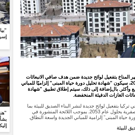
إسرا
ير المناخ بتفعيل لوائح جديدة ضمن هدف صافي الانبعاثات
الصفري لعام 2053. اعتبارًا من 1 يناير 2027، سيكون "شهادة تحليل دورة حياة المبنى" إلزاميًا للمباني
 تبلغ مساحتها 10,000 متر مربع وأكثر. بالإضافة إلى ذلك، سيتم إطلاق تطبيق "شهادة
اثات الغازات الدفيئة المنخفضة.
 تركيا بتفعيل لوائح جديدة لنشر البناء الصديق للبيئة بما
يتماشى مع هدفها لتحقيق صافي انبعاثات صفرية بحلول عام 2053. بموجب اللائحة المنشورة في
"هن
 حياة المبنى" إلزامية للمباني الجديدة واسعة النطاق.
بشأن
إليك
ق للبيئة