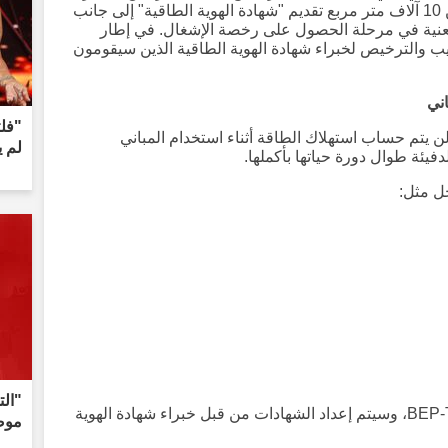
2027 وتبلغ مساحة بنائها الإجمالية أكثر من 10 آلاف متر مربع تقديم "شهادة الهوية الطاقية" إلى جانب
لمعنية في مرحلة الحصول على رخصة الإشغال. في إطار
ريب والترخيص لخبراء شهادة الهوية الطاقية الذين سيقومون
اني
"فلت
ن يتم حساب استهلاك الطاقة أثناء استخدام المباني
لم 
ئة طوال دورة حياتها بأكملها.
ل مثل:
"الت
تم توضيح أن التحليلات ستتم عبر نظام BEP-TR، وسيتم إعداد الشهادات من قبل خبراء شهادة الهوية
موض