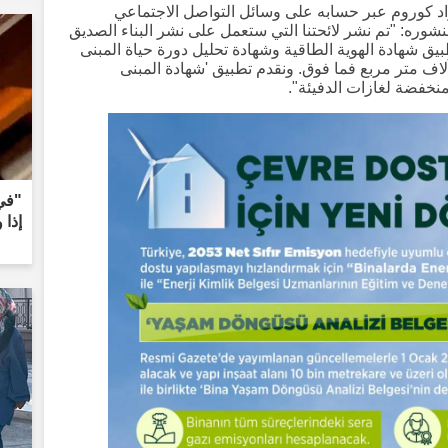
راد كوروم عبر حسابه على وسائل التواصل الاجتماعي
وره: "تم نشر لائحتنا التي ستعمل على نشر البناء الصديق
من 1 يناير 2027، سنقوم بتطبيق شهادة الهوية الطاقية وشهادة تحليل دورة حياة المبنى
المباني الجديدة التي تبلغ مساحتها 10 آلاف متر مربع فما فوق. ونقدم تطبيق 'شهادة المبنى
منخفضة لغازات الدفيئة".
"في 
إذا