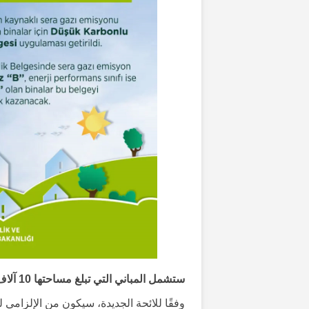
ستشمل المباني التي تبلغ مساحتها 10 آلاف متر مربع فما فوق