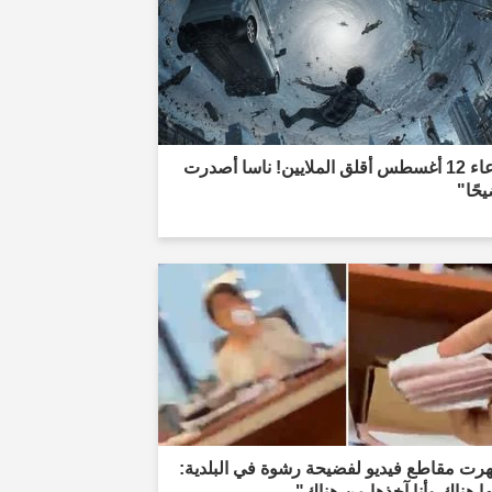
"ادعاء 12 أغسطس أقلق الملايين! ناسا أصدرت
حًا"
رت مقاطع فيديو لفضيحة رشوة في البلدية:
 هناك وأنا آخذها من هناك"