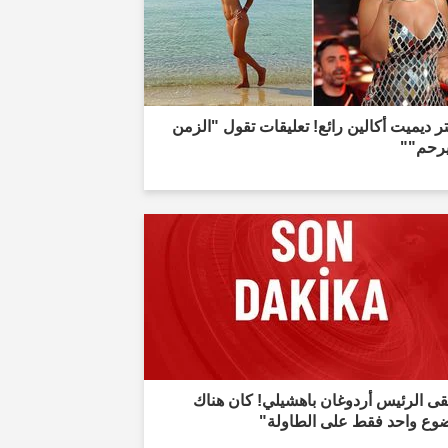
ر ديميت أكالين رائع! تعليقات تقول "الزمن
يرحم""
قى الرئيس أردوغان باهشيلي! كان هناك
وع واحد فقط على الطاولة"