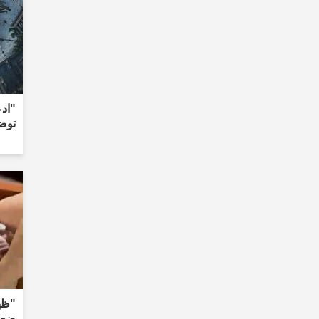
توضي
"ظه
ضعها