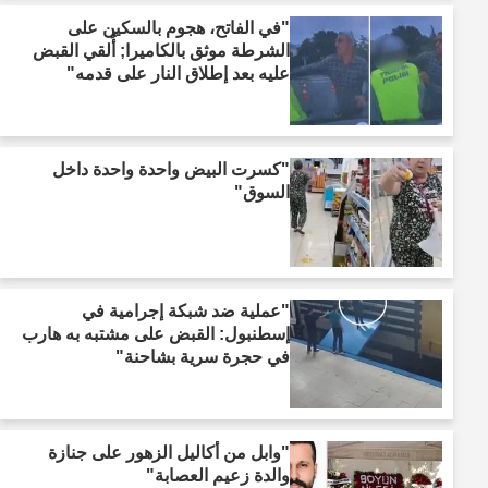
"في الفاتح، هجوم بالسكين على
الشرطة موثق بالكاميرا; أُلقي القبض
عليه بعد إطلاق النار على قدمه"
"كسرت البيض واحدة واحدة داخل
السوق"
"عملية ضد شبكة إجرامية في
إسطنبول: القبض على مشتبه به هارب
في حجرة سرية بشاحنة"
"وابل من أكاليل الزهور على جنازة
والدة زعيم العصابة"