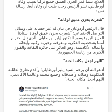
العلاج. بينما غمر الحزن العميق جميع تركيا بسبب وفاة
أورطايلي، نشر الرئيس رجب طيب أردوغان أيضًا رسالة
تعزية.
"شعرت بحزن عميق لوفاته"
قال الرئيس أردوغان في بيان له عبر حسابه على وسائل
التواصل الاجتماعي: "شعرت بحزن عميق لوفاة أستاذنا
العزيز البروفيسور الدكتور إيلبر أورطايلي، الذي نال احترام
أمتنا بشخصيته الفكرية ومعرفته وخبرته وكتبه وأبحاثه
وأعماله الأكاديمية، وهو الحائز على جائزة الثقافة والفنون
الكبرى من رئاسة الجمهورية."
"اللهم اجعل مكانه الجنة"
أدعو الله أن يرحم السيد إيلبر أورطايلي؛ وأقدم تعازيّ لعائلته
المكلومة وطلابه وأصدقائه وجميع محبيه وعالمنا الأكاديمي.
اللهم اجعل مكانه الجنة."