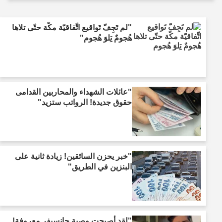
"لم تَجِفّ تَواقيع اتِّفاقيّة مكّة حتّى تلاها
هُجومٌ تِلوَ هُجوم"
"عائلات الشهداء والمحاربين القدامى
حقوق جديدة! الرواتب ستزيد"
"خبر يحزن السائقين! زيادة ثانية على
البنزين في الطريق"
"لقد أصبحت وصية جانسيفر معروفة!