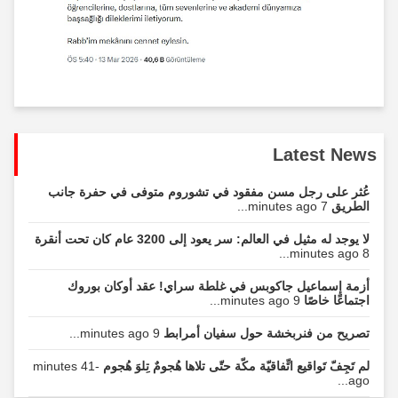
Latest News
عُثر على رجل مسن مفقود في تشوروم متوفى في حفرة جانب
الطريق
7 minutes ago...
لا يوجد له مثيل في العالم: سر يعود إلى 3200 عام كان تحت أنقرة
8 minutes ago...
أزمة إسماعيل جاكوبس في غلطة سراي! عقد أوكان بوروك
اجتماعًا خاصًا
9 minutes ago...
تصريح من فنربخشة حول سفيان أمرابط
9 minutes ago...
لم تَجِفّ تَواقيع اتِّفاقيّة مكّة حتّى تلاها هُجومٌ تِلوَ هُجوم
-41 minutes
ago...