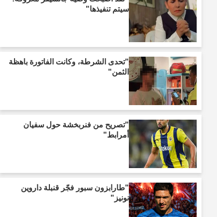
سيتم تنفيذها"
"تحدى الشرطة، وكانت الفاتورة باهظة
الثمن"
"تصريح من فنربخشة حول سفيان
أمرابط"
"طارابزون سبور فجّر قنبلة داروين
نونيز"