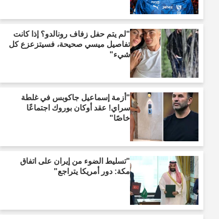
"لم يتم حفل زفاف رونالدو؟ إذا كانت
تفاصيل ميسي صحيحة، فسيتزعزع كل
شيء"
"أزمة إسماعيل جاكوبس في غلطة
سراي! عقد أوكان بوروك اجتماعًا
خاصًا"
"تسليط الضوء من إيران على اتفاق
مكة: دور أمريكا يتراجع"