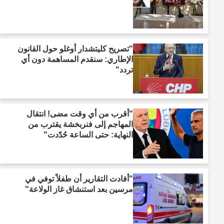
"تصريح كليتشدار أوغلو حول القانون
الإطاري: سنقدم المساهمة دون أي
تردد"
"أقرب من أي وقت مضى! انتقال
المهاجم إلى فنربخشة يقترب من
النهاية: حتى الساعة حُدّدت"
"أفادت التقارير أن طفلاً توفي في
مرسين بعد استنشاق غاز الولاعة"