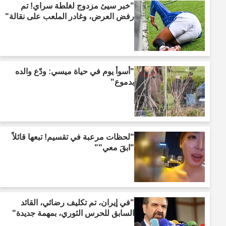
"خبر سيئ مزدوج لغلطة سراي! تم
رفض العرض، وغادر الملعب على نقالة"
"أسوأ يوم في حياة ميسي: ودّع والده
بدموع"
"لحظات مرعبة في تقسيم! تبعها قائلاً
"ابقَ معي""
"في إيران، تم تكليف رضائي، القائد
السابق للحرس الثوري، بمهمة جديدة"