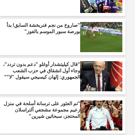
"صاروخ من نجم فنربخشة السابق! بدأ
بورصة سبور الموسم بالفوز"
"قال كيليتشدار أوغلو "دعم بدون تردد"،
وجاء أول انشقاق في حزب الشعب
الجمهوري: إلهان كيسيجي سيقول "لا""
"تم العثور على ترسانة أسلحة في منزل
زعيم مجموعة مشجعي ألتراسلان
المحتجز، سبحاتين شيرين"