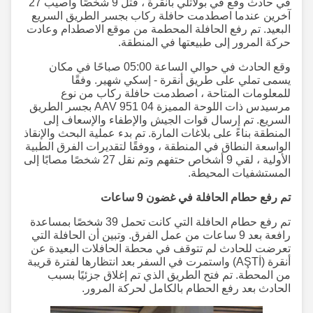
في حادث وقع في بولاتلي بأنقرة ، قتل 9 شخصًا وأصيب 27
آخرين عندما اصطدمت حافلة ركاب بجسر الطريق السريع
البعيد. تم رفع الحافلة المحطمة من موقع الاصطدام وعادت
حركة المرور إلى طبيعتها في المنطقة.
وقع الحادث في حوالي الساعة 05:00 صباحًا في مكان
يسمى تملي على طريق أنقرة - إسكي شهير. وفقًا
للمعلومات المتاحة ، اصطدمت حافلة ركاب من نوع
مرسيدس ذات اللوحة المميزة 04 AAV 951 بجسر الطريق
السريع. تم إرسال قوات الجيش والإطفاء والإسعاف إلى
المنطقة بناءً على بلاغات المارة. تم بدء عملية البحث والإنقاذ
الواسعة النطاق في المنطقة ، ووفقًا لتقديرات الفرق الطبية
الأولية ، لقي 9 أشخاص حتفهم وتم نقل 27 شخصًا مصابًا إلى
المستشفيات المحيطة.
تم رفع حطام الحافلة في غضون 9 ساعات
تم رفع حطام الحافلة التي كانت تحمل 39 شخصًا بمساعدة
رافعة بعد 9 ساعات من عمل الفرق. وتبين أن الحافلة التي
تعرضت للحادث لم تتوقف في محطة الحافلات البعيدة عن
أنقرة (AŞTİ) واستمرت في السفر بعد انتظارها لفترة قريبة
من المحطة. تم فتح الطريق الذي تم إغلاق جزئيًا بسبب
الحادث بعد رفع الحطام بالكامل لحركة المرور.