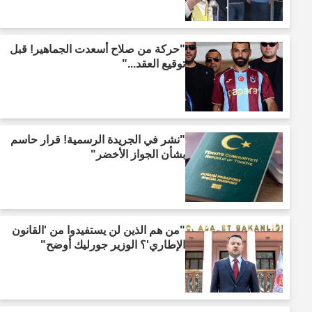
"حركة من صلاح أسعدت الجماهير! قبل
توقيع العقد..."
"نشر في الجريدة الرسمية! قرار حاسم
بشأن الجواز الأخضر"
"من هم الذين لن يستفيدوا من 'القانون
الإطاري'؟ الوزير جورليك أوضح"