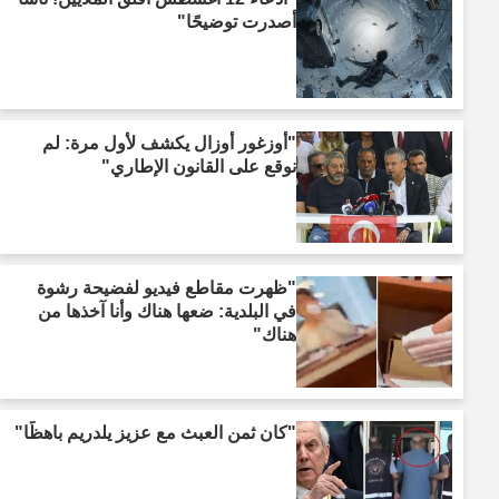
أصدرت توضيحًا"
"أوزغور أوزال يكشف لأول مرة: لم
نوقع على القانون الإطاري"
"ظهرت مقاطع فيديو لفضيحة رشوة
في البلدية: ضعها هناك وأنا آخذها من
هناك"
"كان ثمن العبث مع عزيز يلدريم باهظًا"