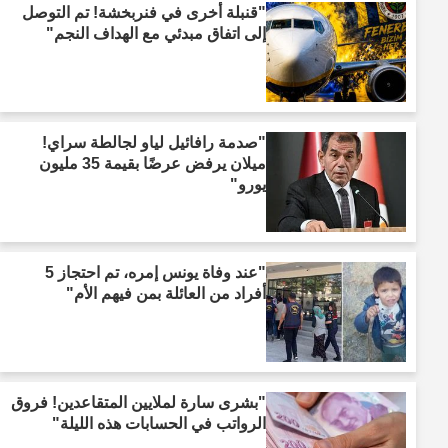
"قنبلة أخرى في فنربخشة! تم التوصل
إلى اتفاق مبدئي مع الهداف النجم"
"صدمة رافائيل لياو لجالطة سراي!
ميلان يرفض عرضًا بقيمة 35 مليون
يورو"
"عند وفاة يونس إمره، تم احتجاز 5
أفراد من العائلة بمن فيهم الأم"
"بشرى سارة لملايين المتقاعدين! فروق
الرواتب في الحسابات هذه الليلة"