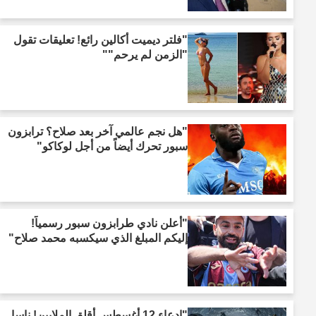
"فلتر ديميت أكالين رائع! تعليقات تقول
"الزمن لم يرحم""
"هل نجم عالمي آخر بعد صلاح؟ ترابزون
سبور تحرك أيضاً من أجل لوكاكو"
"أعلن نادي طرابزون سبور رسمياً!
إليكم المبلغ الذي سيكسبه محمد صلاح"
"ادعاء 12 أغسطس أقلق الملايين! ناسا