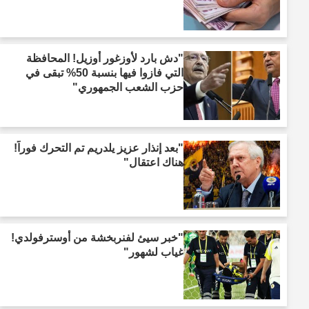
"دش بارد لأوزغور أوزيل! المحافظة
التي فازوا فيها بنسبة 50% تبقى في
حزب الشعب الجمهوري"
"بعد إنذار عزيز يلدريم تم التحرك فوراً!
هناك اعتقال"
"خبر سيئ لفنربخشة من أوسترفولدي!
غياب لشهور"