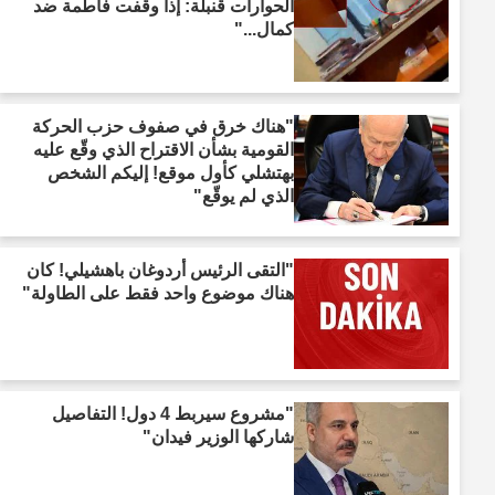
الحوارات قنبلة: إذا وقفت فاطمة ضد
كمال..."
"هناك خرق في صفوف حزب الحركة
القومية بشأن الاقتراح الذي وقّع عليه
بهتشلي كأول موقع! إليكم الشخص
الذي لم يوقّع"
"التقى الرئيس أردوغان باهشيلي! كان
هناك موضوع واحد فقط على الطاولة"
"مشروع سيربط 4 دول! التفاصيل
شاركها الوزير فيدان"