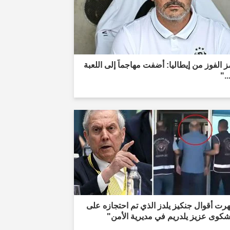
 الفوز من إيطاليا: أضفت مهاجماً إلى اللعبة
.."
ت أقوال جنكيز يلدز الذي تم احتجازه على
شكوى عزيز يلدريم في مديرية الأمن"