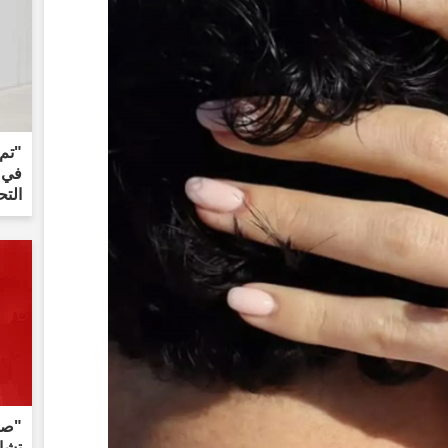
"تم
في م
التح
"صدر
تشاي