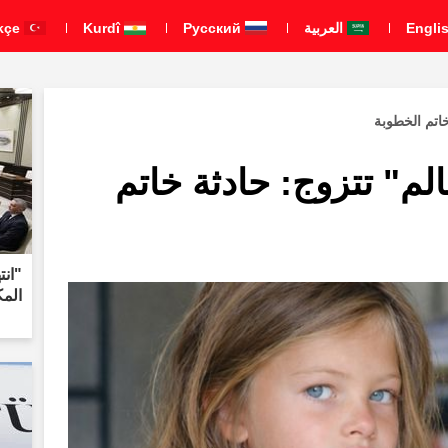
العربية
Pусский
Kurdî
Türkçe
خاتم الخطوبة
لم" تتزوج: حادثة خاتم
"انت
المكوّن من 8 بن