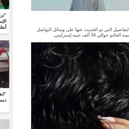
"ترا
الإس
أنظر
التفاصيل التي تم الحديث عنها على وسائل التواصل
لي 34 ألف جنيه إسترليني.
"انف
دمشق: 