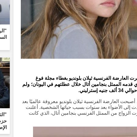
"الر
الس
 العارضة الفرنسية ثيلان بلونديو بغطاء مجلة فوغ
 قدمه الممثل بنجامين أتال خلال عطلتهم في اليونان؛ ولم
إسترليني.
بحت العارضة الفرنسية ثيلان بلونديو معروفة عالميًا بعد
ت إلى الأضواء بعد سنوات بسبب حياتها الشخصية. أعلنت
 العمر 24 عامًا أنها قررت الزواج من الممثل الفرنسي بنجامين أتال، الذي كانت
"ال
حزب 
الإط