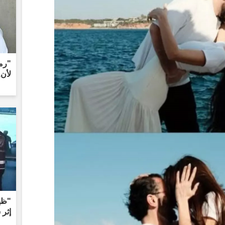
"رمز
لأن.
"ظهر
إثر 