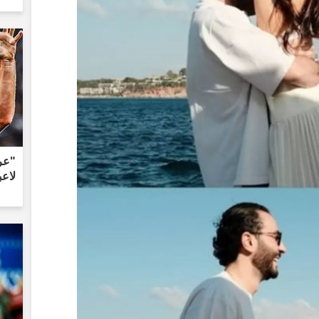
"عر
لاعب