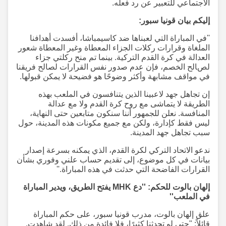
الاجتماعي للتعبير عن رد فعله.
إليكم بيان قونيا سبور:
''في المباراة التي لعبناها ضد كاسيمباشا، أفسدت أهدافنا
الملغاة وقرارات ركلات الجزاء المعطاة وغير المعطاة شعور
العدالة في كرة القدم التركية. بينما تم منح ركلتي جزاء
لصالح الخصم، فإن عدم صدور نفس القرارات لصالح فريقنا
في مواقف مشابهة وأكثر وضوحًا هو فضيحة لا يمكن قبولها.
إن تجاهل جهد لاعبينا الذين يتنافسون في الملعب بهذه
الطريقة لا يتماشى مع روح كرة القدم ولا مع عدالة
المنافسة. نعلن للجمهور أننا سنكون متابعين حتى النهاية،
ليس فقط كإدارة، ولكن مع جميع مكونات هذه المدينة، حول
سبب تجاهل جهد المدينة.
ندعو الاتحاد التركي لكرة القدم، الذي يمكنه بسرعة إصدار
بيانات في كل موضوع، إلى تقديم حساب علني وفوري بشأن
القرارات الفاضحة التي حدثت في هذه المباراة.''
إلهان بالوت للحكم: ''دع MHK يفتح الطريق، ويدير المباراة
في الملعب''
علق إلهان بالوت، مدرب قونيا سبور، على حكم المباراة
قائلاً: "حتى لو تحدثنا كثيرًا، فلا فائدة من ذلك. لقد شاهدت.