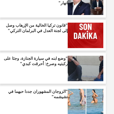
انهار"
"قانون تركيا الخالية من الإرهاب وصل
إلى لجنة العدل في البرلمان التركي"
"وضع ابنه في سيارة الجنازة، وجثا على
ركبتيه وصرخ: أحرقت كبدي"
"الزوجان المشهوران جددا حبهما في
تشيشمه"