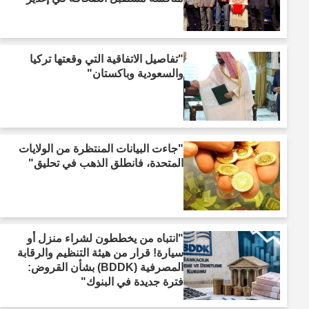
"تفاصيل الاتفاقية التي وقعتها تركيا
والسعودية وباكستان"
"جاءت البيانات المنتظرة من الولايات
المتحدة، فانطلق الذهب في تحليق"
"انتباه من يخططون لشراء منزل أو
سيارة! قرار من هيئة التنظيم والرقابة
المصرفية (BDDK) بشأن القروض:
فترة جديدة في البنوك"