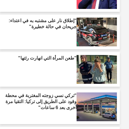
"إطلاق نار على مشتبه به في اعتداء:
جريحان في حالة خطيرة"
"طعن المرأة التي انهارت رئتها"
"تركي نسي زوجته المغتربة في محطة
وقود على الطريق إلى تركيا: التقيا مرة
أخرى بعد 6 ساعات"