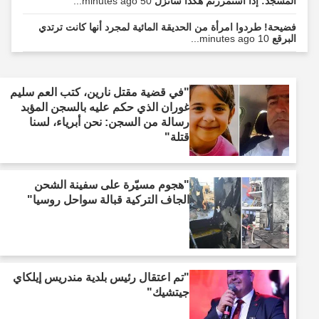
المسجد: إذا استمررتم هكذا سأنزل
50 minutes ago...
فضيحة! طردوا امرأة من الحديقة المائية لمجرد أنها كانت ترتدي
البرقع
10 minutes ago...
"في قضية مقتل نارين، كتب العم سليم
غوران الذي حكم عليه بالسجن المؤبد
رسالة من السجن: نحن أبرياء، لسنا
قتلة"
"هجوم مسيّرة على سفينة الشحن
الجاف التركية قبالة سواحل روسيا"
"تم اعتقال رئيس بلدية مندريس إيلكاي
جيتشيك"