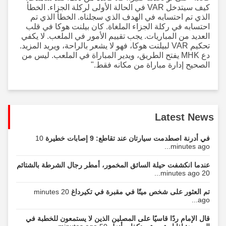
كيف سيتدخل VAR في الحالة الأولى لركلة الجزاء. الخطأ
الذي تم احتسابه في الهدف الذي سجلناه. الخطأ الذي تم
احتسابه في ركلة الجزاء الملغاة. كان بيلنت هوكا في قلب
العديد من المباريات. يجب تقييم الأمور في الملعب. لا يكفي
تحكيم VAR لبيلنت هوكا، فهو لا يشعر بالراحة، ويريد المزيد.
دع MHK يفتح الطريق، ويدير المباراة في الملعب. ليس من
الصحيح إدارة مباراة من مكانه فقط."
Latest News
في أدرنة اصطدمت سيارتان عند تقاطع: 9 إصابات خطيرة
10
minutes ago...
عندما انكشفت حيلة السائق المخمور، أمطر رجال الشرطة بالشتائم
20 minutes ago...
تم العثور على شخص ميتًا في مقبرة في تكيرداغ
20 minutes
ago...
قال الإمام ردًا قاسيًا على المصلين الذين لا يستمعون للخطبة في