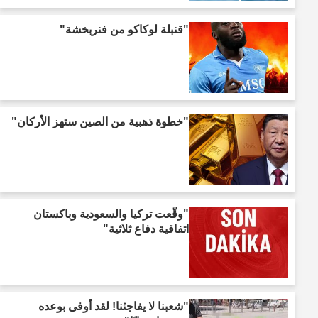
"قنبلة لوكاكو من فنربخشة"
"خطوة ذهبية من الصين ستهز الأركان"
"وقّعت تركيا والسعودية وباكستان
اتفاقية دفاع ثلاثية"
"شعبنا لا يفاجئنا! لقد أوفى بوعده