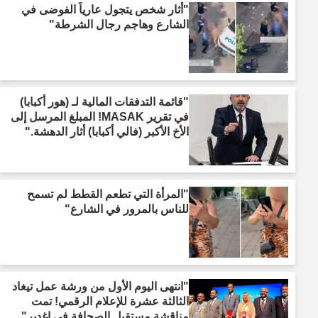
"أثار شخص يتجول عارياً الفوضى في
الشارع وهاجم رجال الشرطة"
"قائمة التدفقات المالية لـ (هور أكبابا)
في تقرير MASAK! المبلغ المرسل إلى
الأخ الأكبر (فالي أكبابا) أثار الدهشة."
"المرأة التي تطعم القطط لم تسمح
للناس بالمرور في الشارع"
"انتهى اليوم الأول من ورشة عمل تيغاد
الثالثة عشرة للإعلام الرقمي! تمت
مناقشة مستقبل الصحافة في إغدير"