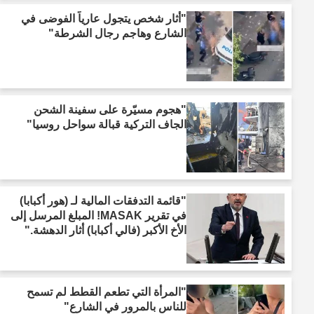
"أثار شخص يتجول عارياً الفوضى في
الشارع وهاجم رجال الشرطة"
"هجوم مسيّرة على سفينة الشحن
الجاف التركية قبالة سواحل روسيا"
"قائمة التدفقات المالية لـ (هور أكبابا)
في تقرير MASAK! المبلغ المرسل إلى
الأخ الأكبر (فالي أكبابا) أثار الدهشة."
"المرأة التي تطعم القطط لم تسمح
للناس بالمرور في الشارع"