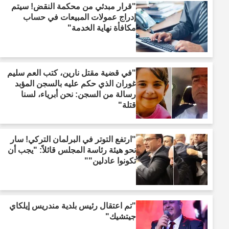
"قرار مبدئي من محكمة النقض! سيتم
إدراج عمولات المبيعات في حساب
مكافأة نهاية الخدمة"
"في قضية مقتل نارين، كتب العم سليم
غوران الذي حكم عليه بالسجن المؤبد
رسالة من السجن: نحن أبرياء، لسنا
قتلة"
"ارتفع التوتر في البرلمان التركي! سار
نحو هيئة رئاسة المجلس قائلاً: "يجب أن
تكونوا عادلين""
"تم اعتقال رئيس بلدية مندريس إيلكاي
جيتشيك"