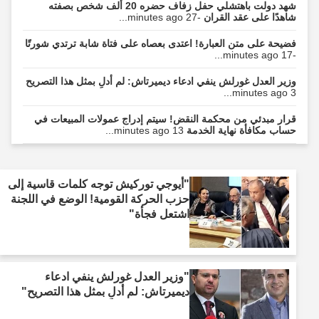
شهد دولت باهتشلي حفل زفاف حضره 20 ألف شخص بصفته
شاهدًا على عقد القران
-27 minutes ago...
فضيحة على متن العبارة! اعتدى بعصاه على فتاة شابة ترتدي شورتًا
-17 minutes ago...
وزير العدل غورلش ينفي ادعاء ديميرتاش: لم أدلِ بمثل هذا التصريح
3 minutes ago...
قرار مبدئي من محكمة النقض! سيتم إدراج عمولات المبيعات في
حساب مكافأة نهاية الخدمة
13 minutes ago...
"أيوجي توركيش توجه كلمات قاسية إلى
حزب الحركة القومية! الوضع في اللجنة
اشتعل فجأة"
"وزير العدل غورلش ينفي ادعاء
ديميرتاش: لم أدلِ بمثل هذا التصريح"