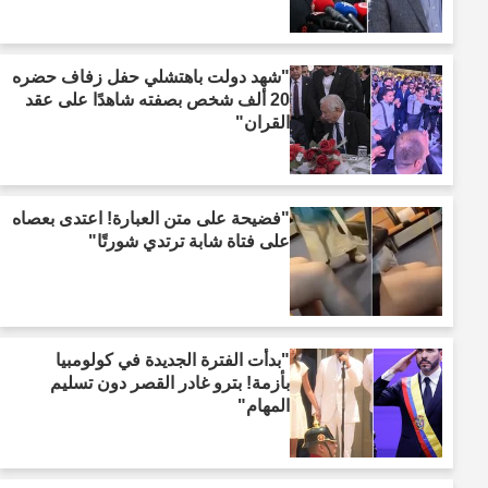
"شهد دولت باهتشلي حفل زفاف حضره
20 ألف شخص بصفته شاهدًا على عقد
القران"
"فضيحة على متن العبارة! اعتدى بعصاه
على فتاة شابة ترتدي شورتًا"
"بدأت الفترة الجديدة في كولومبيا
بأزمة! بترو غادر القصر دون تسليم
المهام"