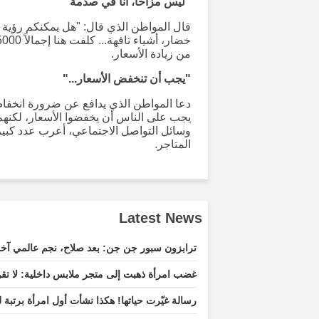
"ليس مزاحاً، أنا في صدمة"
قال المواطن الذي قال: "هل يمكنكم رؤية م
من زيادة الأسعار.
"يجب أن تنخفض الأسعار..."
دعا المواطن الذي يدافع عن ضرورة انخفاض
يجب على الناس أن يخفضوا الأسعار، لكنهم 
وسائل التواصل الاجتماعي، أعرب عدد كبير
المتاجر.
Latest News
ترابزون سبور جن جن: بعد صلاح، نجم عالمي آخ
غضب امرأة ذهبت إلى متجر ملابس داخلية: لا تقو
رسالة غيّرت حياتها! هكذا نشأت أول امرأة برتبة ل