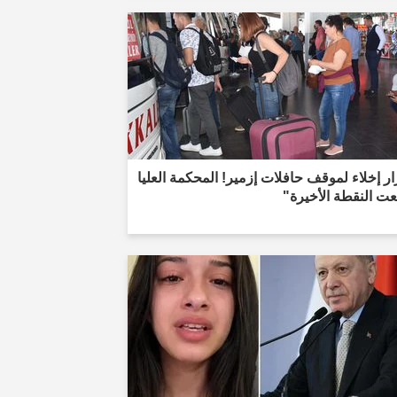
ر إخلاء لموقف حافلات إزمير! المحكمة العليا
ت النقطة الأخيرة"