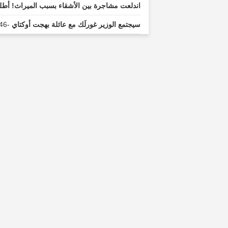
اندلعت مشاجرة بين الأشقاء بسبب الميراث! أطلق 
سيجتمع الوزير غورلَك مع عائلة بهجت أوكتاي
-46 minutes ago...