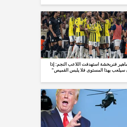
هير فنربخشة استهدفت اللاعب النجم: إذا
 سيلعب بهذا المستوى فلا يلبس القميص"