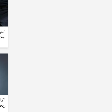
"تم 
لمدة 3-4 أسابيع ع
"كان
ربحوا 700 ألف دولا