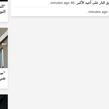
النار على أخيه الأكبر
-46 minutes ago...
"الم
النو
"صور
شيء