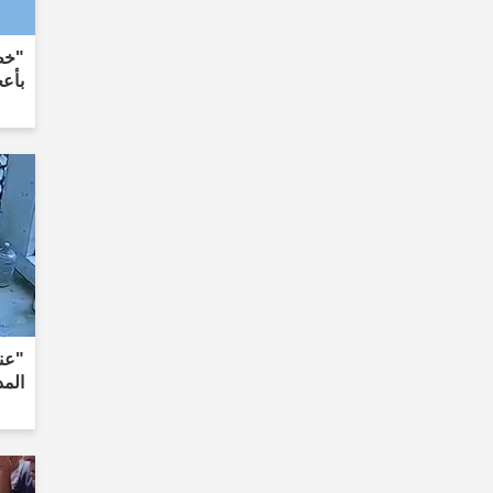
"خطر
بأعج
"عند
الم