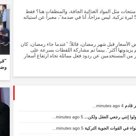
نتجات مثل المواد الغذائية الجافة، والمنظفات هنا؟ فقط
خضار، أشياء تافهة... كلفت هنا إجمالاً 5000 ليرة تركية. ليس مزاحاً، أنا في صدمة"، معبراً عن استيائه
 الأسعار قبل شهر رمضان، قائلاً: "عندما جاء رمضان، كان
يزيدونها أكثر". بينما تم مشاركة اللقطات بسرعة على
 من المستخدمين عن ردود فعل مماثلة تجاه ارتفاع أسعار
"قرا
وضع
ر قادم
4 minutes ago...
لوا إنني رجعي العقل ولكن...
5 minutes ago...
واء في القوات الجوية التركية
5 minutes ago...