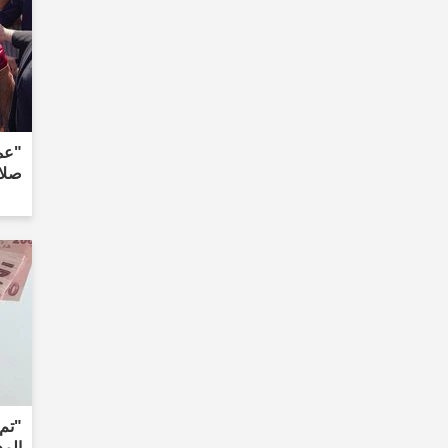
"عم
صلاح
"تم 
المدفوع