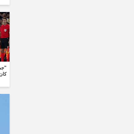
"جما
كان