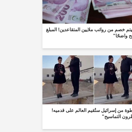
م خصم من رواتب ملايين المتقاعدين! المبلغ
 واضحًا"
ة من إسرائيل ستُقيم العالم على قدميه!
رون التماسيح"