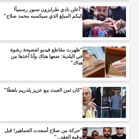
"أعلن نادي طرابزون سبور رسمياً!
إليكم المبلغ الذي سيكسبه محمد صلاح"
"ظهرت مقاطع فيديو لفضيحة رشوة
في البلدية: ضعها هناك وأنا آخذها من
هناك"
"كان ثمن العبث مع عزيز يلدريم باهظًا"
"حركة من صلاح أسعدت الجماهير! قبل
توقيع العقد..."