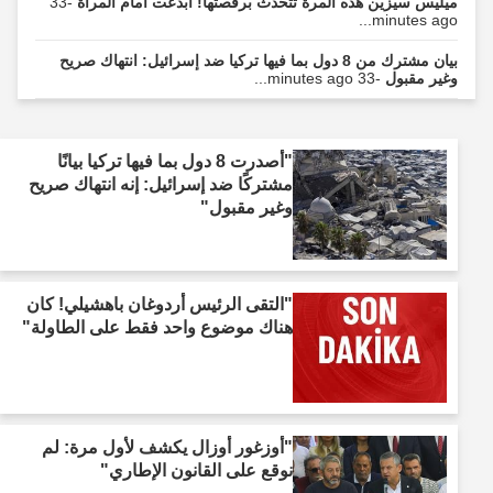
ميليس سيزين هذه المرة تتحدث برقصتها! أبدعت أمام المرآة
-33
minutes ago...
بيان مشترك من 8 دول بما فيها تركيا ضد إسرائيل: انتهاك صريح
وغير مقبول
-33 minutes ago...
"أصدرت 8 دول بما فيها تركيا بيانًا
مشتركًا ضد إسرائيل: إنه انتهاك صريح
وغير مقبول"
"التقى الرئيس أردوغان باهشيلي! كان
هناك موضوع واحد فقط على الطاولة"
"أوزغور أوزال يكشف لأول مرة: لم
نوقع على القانون الإطاري"