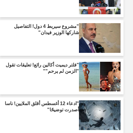
"مشروع سيربط 4 دول! التفاصيل
شاركها الوزير فيدان"
"فلتر ديميت أكالين رائع! تعليقات تقول
"الزمن لم يرحم""
"ادعاء 12 أغسطس أقلق الملايين! ناسا
أصدرت توضيحًا"