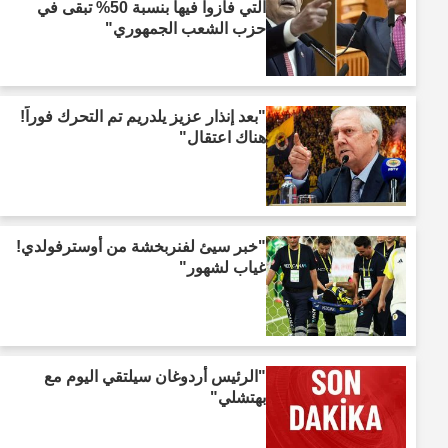
التي فازوا فيها بنسبة 50% تبقى في
حزب الشعب الجمهوري"
"بعد إنذار عزيز يلدريم تم التحرك فوراً!
هناك اعتقال"
"خبر سيئ لفنربخشة من أوسترفولدي!
غياب لشهور"
"الرئيس أردوغان سيلتقي اليوم مع
بهتشلي"