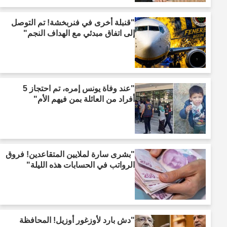
"قنبلة أخرى في فنربخشة! تم التوصل
إلى اتفاق مبدئي مع الهداف النجم"
"عند وفاة يونس إمره، تم احتجاز 5
أفراد من العائلة بمن فيهم الأم"
"بشرى سارة لملايين المتقاعدين! فروق
الرواتب في الحسابات هذه الليلة"
"دش بارد لأوزغور أوزيل! المحافظة