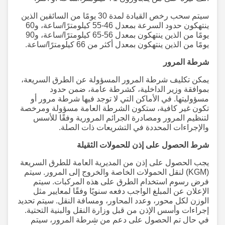
سيتم سحب رخص القيادة لمدة 30 يومًا من السائقين الذين
ينتهكون حدود السرعة بمعدل 46-55 كيلومترًا/ساعة، و60
يومًا من الذين ينتهكون بمعدل 56-65 كيلومترًا/ساعة، و90
يومًا من الذين ينتهكون بمعدل أكثر من 66 كيلومترًا/ساعة.
شرطة المرور
يمكن تكليف شرطة المرور المسؤولة عن الطرق السريعة،
بموافقة وزير الداخلية، كشرطة عامة، ضمن حدود
مسؤوليتها. في الأماكن التي لا توجد فيها شرطة مرور أو
تكون غير كافية، ستكون الشرطة العامة مسؤولة ومرخصة
لتنظيم المرور ومصادرة الجرائم المرورية وفقًا للأسس
والإجراءات المحددة في التشريعات ذات الصلة.
شرط الحصول على إذن للحمولات الثقيلة
يجب الحصول على إذن من المديرية العامة للطرق السريعة
(KGM) لنقل الحمولات الخاصة والخروج إلى المرور. سيتم
فرض رسوم استخدام الطرق على هذه المركبات. سيتم
الإعلان عن المبلغ الواجب دفعه سنويًا وفقًا لمعايير مثل
الوزن لكل محور، وعدد المحاور، ومسافة النقل. سيتم تحديد
إجراءات وأسس الإذن من قبل وزارة النقل والبنية التحتية.
في حال تم الحصول على دعم من شرطة المرور، سيتم