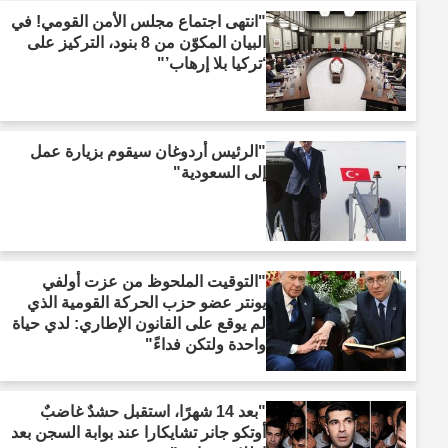
"انتهى اجتماع مجلس الأمن القومي! في
البيان المكوّن من 8 بنود، التركيز على
‘تركيا بلا إرهاب’"
"الرئيس أردوغان سيقوم بزيارة عمل
إلى السعودية"
"التوقيت الملحوظ من عزت أولفي
يونتر عضو حزب الحركة القومية الذي
لم يوقع على القانون الإطاري: لدي حياة
واحدة ولتكن فداءً"
"بعد 14 شهرًا، استقبل حشدٌ غاضبٌ
أوتكو جانر تشايكارا عند بوابة السجن بعد