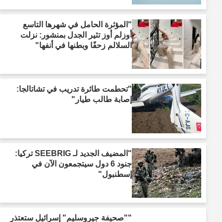
"المؤثرة الحامل في شهرها التاسع
أوزلم أوز تثير الجدل بمنشور: نزلت
السلالم زحفًا وبطنها في أنفها"
"تحطمت طائرة تدريب في تشاتالجا:
إصابة طالب طيار"
"المضيف الجديد لـ SEEBRIG تركيا:
جنود 6 دول سيتجمعون الآن في
إسطنبول"
""صحيفة جيروسليم" إسرائيل ستعتذر