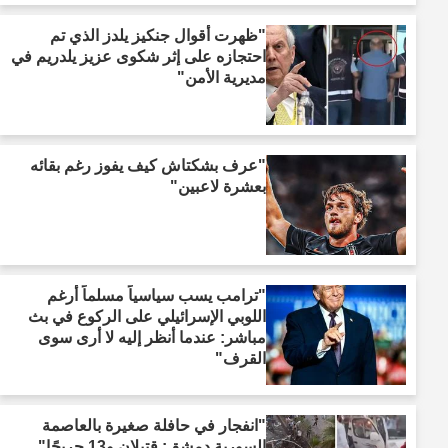
"ظهرت أقوال جنكيز يلدز الذي تم
احتجازه على إثر شكوى عزيز يلدريم في
مديرية الأمن"
"عرف بشكتاش كيف يفوز رغم بقائه
بعشرة لاعبين"
"ترامب يسب سياسياً مسلماً أرغم
اللوبي الإسرائيلي على الركوع في بث
مباشر: عندما أنظر إليه لا أرى سوى
القرف"
"انفجار في حافلة صغيرة بالعاصمة
السورية دمشق: قتيلان و13 جريحًا"