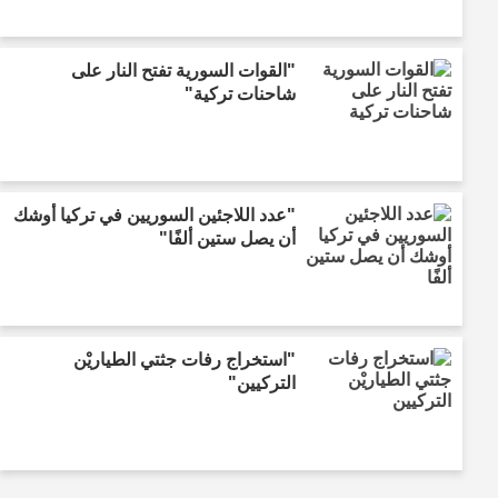
"القوات السورية تفتح النار على
شاحنات تركية"
"عدد اللاجئين السوريين في تركيا أوشك
أن يصل ستين ألفًا"
"استخراج رفات جثتي الطياريْن
التركيين"