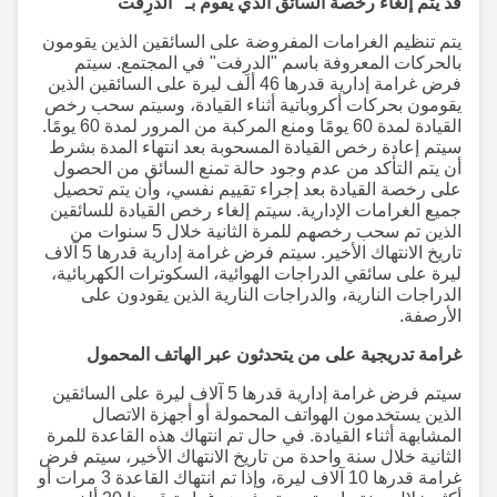
قد يتم إلغاء رخصة السائق الذي يقوم بـ "الدرِفت"
يتم تنظيم الغرامات المفروضة على السائقين الذين يقومون
بالحركات المعروفة باسم "الدرِفت" في المجتمع. سيتم
فرض غرامة إدارية قدرها 46 ألف ليرة على السائقين الذين
يقومون بحركات أكروباتية أثناء القيادة، وسيتم سحب رخص
القيادة لمدة 60 يومًا ومنع المركبة من المرور لمدة 60 يومًا.
سيتم إعادة رخص القيادة المسحوبة بعد انتهاء المدة بشرط
أن يتم التأكد من عدم وجود حالة تمنع السائق من الحصول
على رخصة القيادة بعد إجراء تقييم نفسي، وأن يتم تحصيل
جميع الغرامات الإدارية. سيتم إلغاء رخص القيادة للسائقين
الذين تم سحب رخصهم للمرة الثانية خلال 5 سنوات من
تاريخ الانتهاك الأخير. سيتم فرض غرامة إدارية قدرها 5 آلاف
ليرة على سائقي الدراجات الهوائية، السكوترات الكهربائية،
الدراجات النارية، والدراجات النارية الذين يقودون على
الأرصفة.
غرامة تدريجية على من يتحدثون عبر الهاتف المحمول
سيتم فرض غرامة إدارية قدرها 5 آلاف ليرة على السائقين
الذين يستخدمون الهواتف المحمولة أو أجهزة الاتصال
المشابهة أثناء القيادة. في حال تم انتهاك هذه القاعدة للمرة
الثانية خلال سنة واحدة من تاريخ الانتهاك الأخير، سيتم فرض
غرامة قدرها 10 آلاف ليرة، وإذا تم انتهاك القاعدة 3 مرات أو