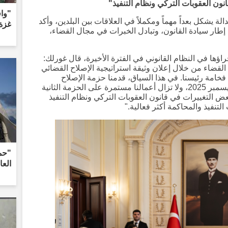
ون العقوبات التركي ونظام التنفيذ"
"واف
ة يشكل بعداً مهماً ومكملاً في العلاقات بين البلدين، وأكد
غزة
 إطار سيادة القانون، وتبادل الخبرات في مجال القضاء،
ؤها في النظام القانوني في الفترة الأخيرة، قال غورلك:
القضاء من خلال إعلان وثيقة استراتيجية الإصلاح القضائي
 2025 و2029 تحت قيادة فخامة رئيسنا. في هذا السياق، قدمنا حزمة الإصلاح
القضائي الحادية عشرة إلى البرلمان في ديسمبر 2025، ولا تزال أعمالنا مستمرة على الحزمة الثانية
 التغييرات في قانون العقوبات التركي ونظام التنفيذ
التنفيذ والمحاكمة أكثر فعالية."
الع