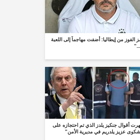
 الفوز من إيطاليا: أضفت مهاجماً إلى اللعبة
.."
ت أقوال جنكيز يلدز الذي تم احتجازه على
شكوى عزيز يلدريم في مديرية الأمن"