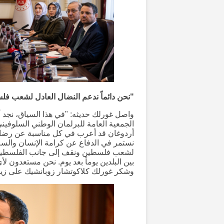
"نحن دائماً ندعم النضال العادل لشعب ف
واصل غورلك حديثه: "في هذا السياق، نجد أ
الجمعية العامة للبرلمان الوطني السلوفي
أردوغان قد أعرب في كل مناسبة عن رضاه 
نستمر في الدفاع عن كرامة الإنسان والسلا
لشعب فلسطين ونقف إلى جانب الفلسطينيين.
بين البلدين يوماً بعد يوم. نحن مستعدون ل
وشكر غورلك كلاكوتشار زوبانشيك على زيا