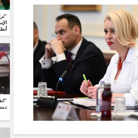
"ترا
الإس
أنظر
"انف
دمشق: 