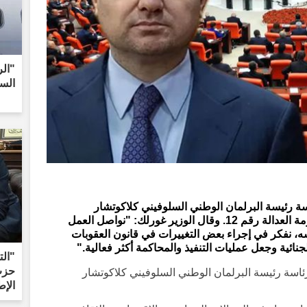
"الر
الس
سة رئيسة البرلمان الوطني السلوفيني كلاكوتشار
زوبانشيك، وأدلى بتصريحات لافتة حول حزمة العدالة رقم 12. وقال الوزير غورلك: "نواصل العمل
م 12. في الوقت نفسه، نفكر في إجراء بعض التغييرات في قانون العقوبات
لجنائية وجعل عمليات التنفيذ والمحاكمة أكثر فعالية."
"ال
حزب 
رئاسة رئيسة البرلمان الوطني السلوفيني كلاكوتشار
الإط