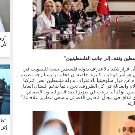
"رمز
لأن.
لسطين ونقف إلى جانب الفلسطينيين"
ن قرار بلادنا بالاعتراف بدولة فلسطين نتيجة للتصويت في
ني هو أمر ذو قيمة كبيرة. خاصة أن فخامة رئيسنا رجب طيب
عن قرار سلوفينيا بالاعتراف بدولة فلسطين. نحن كتركيا
م والعدالة في كل الظروف. نحن دائماً ندعم النضال العادل
 أؤكد أننا نرغب في تعزيز الصداقة والتعاون القضائي
أي اتفاق في مجال التعاون القضائي ونسعى لتطوير علاقاتنا."
رته.
"ظهر
إثر 