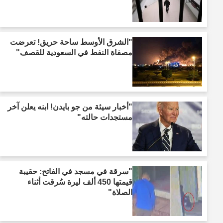
"الشرق الأوسط ساحة حريق! تعرضت
مصفاة النفط في السعودية للقصف"
"أخبار سيئة من جو بايدن! ابنه يعلن آخر
مستجدات حالته"
"سرقة في مسجد في الفاتح: حقيبة
قيمتها 450 ألف ليرة سُرقت أثناء
الصلاة"