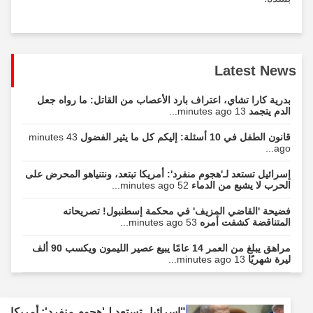
Latest News
بدرية كارا تشاي، اعتراف بارد الأعصاب من القاتل: ما رواه جعل
الدم يتجمد
13 minutes ago...
قانون الطفل في 10 أسئلة: إليكم كل ما يثير الفضول
43 minutes
ago...
إسرائيل تستعد لـ'هجوم منفرد': أمريكا تبتعد، ونتنياهو المحرض على
الحرب لا يشبع من الدماء
52 minutes ago...
فضيحة 'القاضي المزيف' في محكمة إسطنبول! تصريحاته
المتناقضة كشفت أمره
53 minutes ago...
مراهق يبلغ من العمر 14 عامًا يبيع عصير الليمون ويكسب 90 ألف
ليرة شهريًا
13 minutes ago...
"إسرائيل تستعد لـ'هجوم منفرد': أمريكا