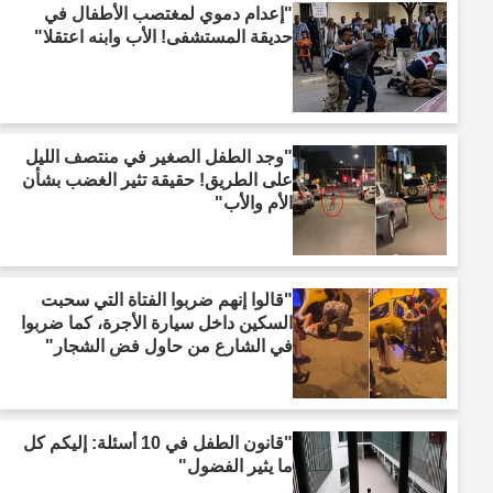
"إعدام دموي لمغتصب الأطفال في
حديقة المستشفى! الأب وابنه اعتقلا"
"وجد الطفل الصغير في منتصف الليل
على الطريق! حقيقة تثير الغضب بشأن
الأم والأب"
"قالوا إنهم ضربوا الفتاة التي سحبت
السكين داخل سيارة الأجرة، كما ضربوا
في الشارع من حاول فض الشجار"
"قانون الطفل في 10 أسئلة: إليكم كل
ما يثير الفضول"