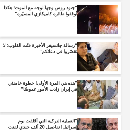
"جنود روس وجهاً لوجه مع الموت! هكذا
أوقفوا طائرة كاميكازي المسيّرة"
"رسالة جانسيفر الأخيرة فتّت القلوب: لا
تقصّروا في دعائكم"
"هذه هي المرة الأولى! خطوة خامنئي
في إيران زادت الأمور غموضًا"
"العملية التركية التي أقلقت نوم
إسرائيل! تفاصيل 20 ألف جندي لفتت