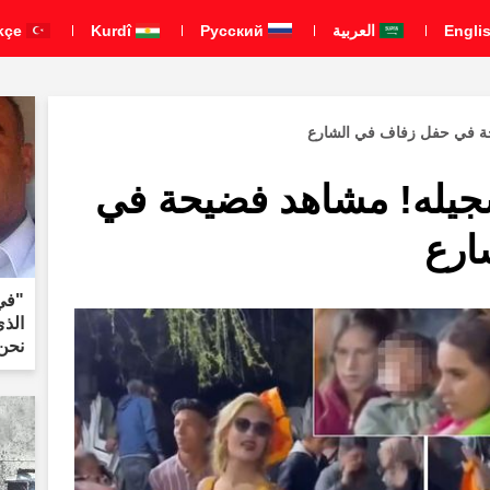
العربية
Pусский
Kurdî
Türkçe
ة في حفل زفاف في الشارع
جيله! مشاهد فضيحة في
ارع
"في
الذ
نحن 