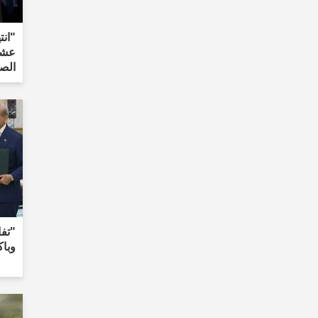
"انت
عشر
الص
"تفا
وبا