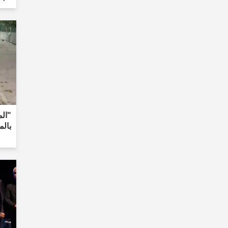
"ال
بالم