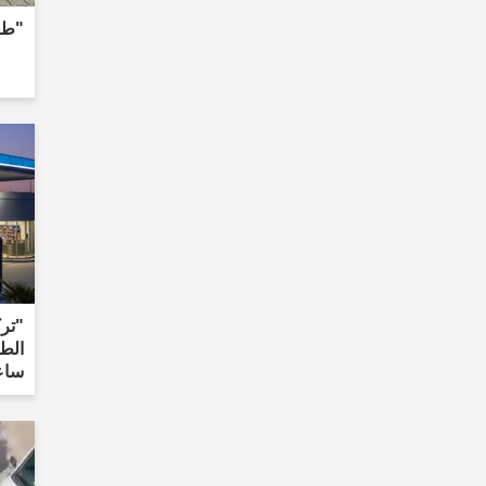
"طعن
"تر
ساع