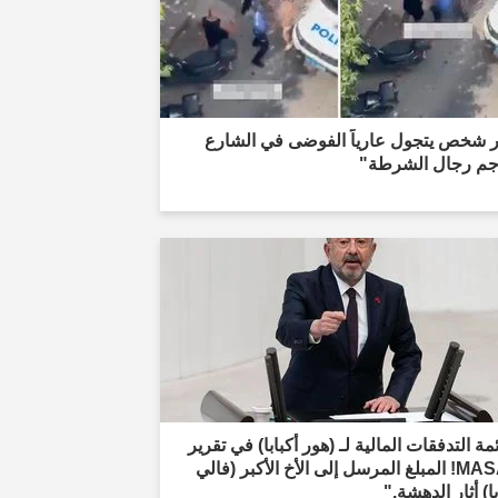
ار شخص يتجول عارياً الفوضى في الشارع
جم رجال الشرطة"
مة التدفقات المالية لـ (هور أكبابا) في تقرير
MASAK! المبلغ المرسل إلى الأخ الأكبر (فالي
با) أثار الدهشة."