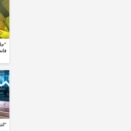
"جاء
فان
"انت