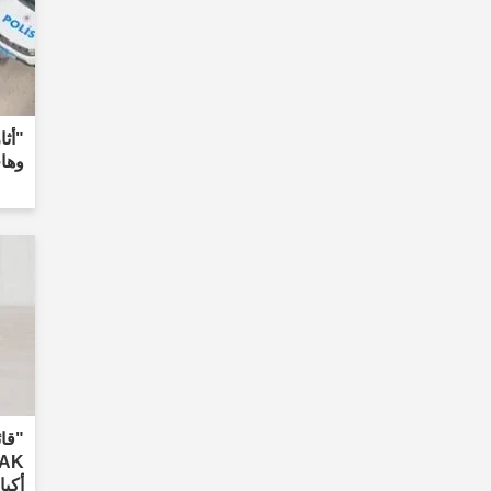
"أث
وها
"قائ
أكبا