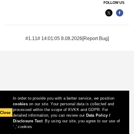
FOLLOW US
8.08.2026 14:01:05 #1.11#
[Report Bug]
In order to provide you with a better service, we position
cookies
on our site. Your personal data is collected and
processed within the scope of KVKK and GDPR. For
Close
detailed information, you can review our
Data Policy /
Disclosure Text
. By using our site, you agree to our use of
cookies.', '