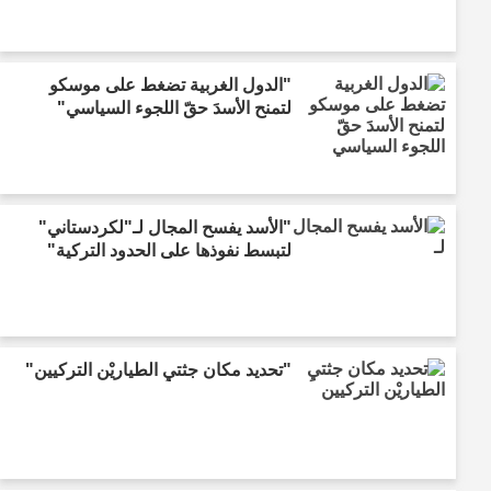
"الدول الغربية تضغط على موسكو
لتمنح الأسدَ حقّ اللجوء السياسي"
"الأسد يفسح المجال لـ"لكردستاني"
لتبسط نفوذها على الحدود التركية"
"تحديد مكان جثتيِ الطياريْن التركيين"