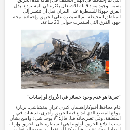
التي تم إخمادها في انهيار السقف في إطالة مدة الحريق.
بسبب وجود مواد قابلة للاشتعال بكثرة في المستودع، بذل
الفرق جهودًا للسيطرة على النيران قبل أن تنتشر إلى
المناطق المحيطة. تم السيطرة على الحريق وإخماده نتيجة
جهود الفرق التي استمرت حوالي 20 ساعة.
"تعزينا هو عدم وجود خسائر في الأرواح أو إصابات"
قام محافظ أفيوكاراهيسار، كبرى غران ييغيتباشي، بزيارة
موقع المصنع الذي اندلع فيه الحريق وأجرى تفتيشات في
المنطقة. وفي تصريحاته هنا، قال: "لا يوجد شيء واضح بشأن
سبب اندلاع الحريق. أولويتنا هي السيطرة على الحريق وإزالة
المواد المحترقة من هنا. يمكننا أن نقول إن جميع المنتجات