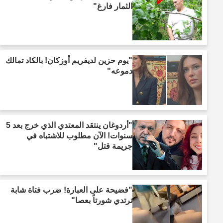
الثمار فارغ"
"يوم حزين لديفريم أوزكان! بالكاد تمالك
دموعه"
"أردوغان ينتقد المعتدي الذي خرج بعد 5
سنوات! الآن مطلوب للاشتباه في
جريمة قتل"
"فضيحة على العبارة! ضرب فتاة شابة
ترتدي شورتاً بعصا"