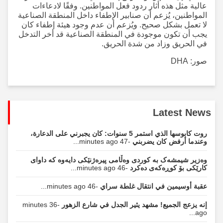
عالية مثل هذه أثار ردود فعل المواطنين. وفقًا لادعاءات
المواطنين، يُزعم أن صنابير الإطفاء داخل المنطقة الصناعية
لا تعمل بشكل صحيح. ويُزعم أن عدم وجود هيئة إطفاء كان
يجب أن تكون موجودة في المنطقة الصناعية قد أخر التدخل
في الحريق وزاد من شدة الحريق.
صور: DHA
Latest News
روت كابوسها الذي استمر 5 سنوات: كان يجبرني على الدعارة،
وعندما أرفض كان يضربني
-47 minutes ago...
وەزیر شیمشەک بە کوردی وەڵامی پیرەژنێکی دایەوە کە داوای
کارێکی بۆ کوڕەکەی دەکرد
-46 minutes ago...
عقبة أوسيمين في انتقال غلطة سراي
-46 minutes ago...
إنه يزعج الجميع! مشهد يثير الجدل في شارع الزهور
-36 minutes
ago...