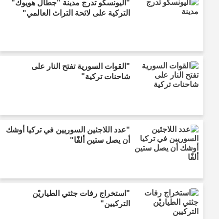
"اليونسكو تدرج مدينة "جطال هويوك"
التركية على لائحة التراث العالمي"
"القوات السورية تفتح النار على
شاحنات تركية"
"عدد اللاجئين السوريين في تركيا أوشك
أن يصل ستين ألفًا"
"استخراج رفات جثتي الطياريْن
التركيين"