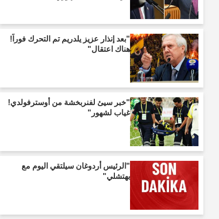
"بعد إنذار عزيز يلدريم تم التحرك فوراً!
هناك اعتقال"
"خبر سيئ لفنربخشة من أوسترفولدي!
غياب لشهور"
"الرئيس أردوغان سيلتقي اليوم مع
بهتشلي"