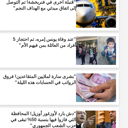
"قنبلة أخرى في فنربخشة! تم التوصل
إلى اتفاق مبدئي مع الهداف النجم"
"عند وفاة يونس إمره، تم احتجاز 5
أفراد من العائلة بمن فيهم الأم"
"بشرى سارة لملايين المتقاعدين! فروق
الرواتب في الحسابات هذه الليلة"
"دش بارد لأوزغور أوزيل! المحافظة
التي فازوا فيها بنسبة 50% تبقى في
حزب الشعب الجمهوري"