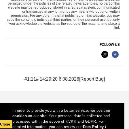
permitted under the policies of the related news agencies, no part of this
website may be reproduced, stored in a retrieval system, communicated
or transmitted in any form or by any means without prior written
permission. For any other material published on this website; you may
copy the content to individual third parties for their personal use, but only
if you acknowledge the website as the source of the material and place a
link.
FOLLOW US
6.08.2026 14:29:20 #1.11#
[Report Bug]
In order to provide you with a better service, we position
cookies
on our site. Your personal data is collected and
processed within the scope of KVKK and GDPR. For
Close
detailed information, you can review our
Data Policy /