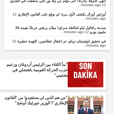
انتهى النزهة بكارثة! خبر مؤلم من إيلا نور التي سقطت في الجدول
11 minutes ago...
أوزغور أوزال يكشف لأول مرة: لم نوقع على القانون الإطاري
12
minutes ago...
صدمة رافائيل لياو لجالطة سراي! ميلان يرفض عرضًا بقيمة 35
مليون يورو
12 minutes ago...
في تحقيق غوليستان دوكو، تم اعتقال غطاسَين: التهمة خطيرة
22
minutes ago...
"بدأ اللقاء بين الرئيس أردوغان وزعيم
حزب الحركة القومية باهتشلي في
بشتيبي"
"من هم الذين لن يستفيدوا من 'القانون
الإطاري'؟ الوزير جورليك أوضح"