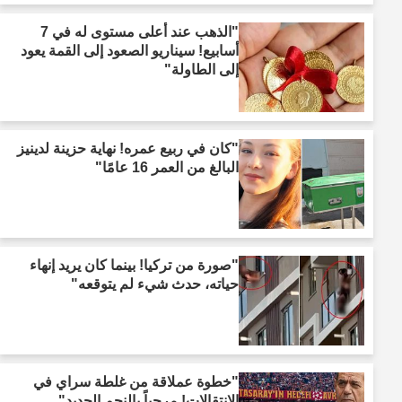
"الذهب عند أعلى مستوى له في 7
أسابيع! سيناريو الصعود إلى القمة يعود
إلى الطاولة"
"كان في ربيع عمره! نهاية حزينة لدينيز
البالغ من العمر 16 عامًا"
"صورة من تركيا! بينما كان يريد إنهاء
حياته، حدث شيء لم يتوقعه"
"خطوة عملاقة من غلطة سراي في
الانتقالات! مرحباً بالنجم الجديد"