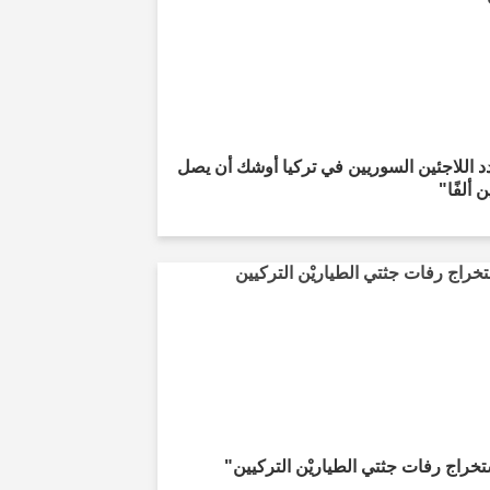
 اللاجئين السوريين في تركيا أوشك أن يصل
 ألفًا"
خراج رفات جثتي الطياريْن التركيين"