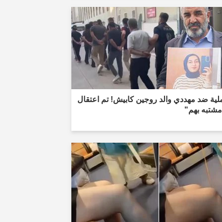
ية ضد مهددي والد روجين كابيش! تم اعتقال