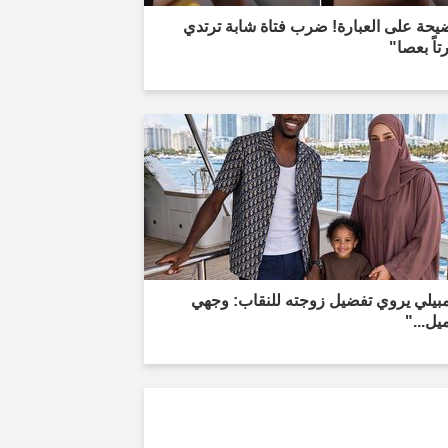
يحة على العبارة! ضرب فتاة شابة ترتدي
اً بعصا"
مبيلي يروي تفضيل زوجته للنقاب: وجهي
يل..."