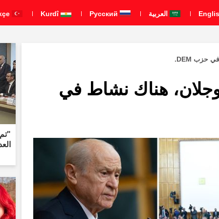
العربية
Pусский
Kurdî
Türkçe
 حزب DEM.
وجلان، هناك نشاط في
"تم 
العد