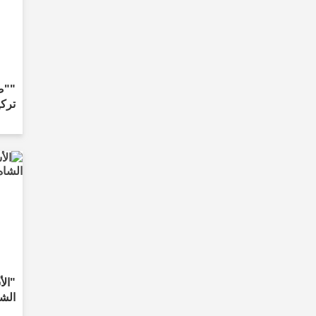
""ص
تركي
"الأ
الشا