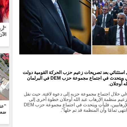
الآن
لس التنفيذي لحزب DEM بشكل استثنائي بعد تصريحات زعيم حزب الحركة القومية دولت
باهçلي الذي قال "إذا تم رفع العزلة، فليأتي ويتحدث في اجتماع مجموعة حزب DEM في البرلمان
ه أوجلان.
دعا رئيس حزب الحركة القومية دولت باهçلي خلال اجتماع مجموعة حزبه إلى دعوة لافتة. حيث نقل
ة بزعيم منظمة الإرهاب عبد الله أوجلان خطوة أخرى إلى
الأمام، قائلاً: "إذا تم رفع العزلة عن زعيم الإرهابيين، فليأتِ ويتحدث في اجتماع مجموعة حزب DEM
تهى تمامًا وأن المنظمة قد تم حلها".
ضعف