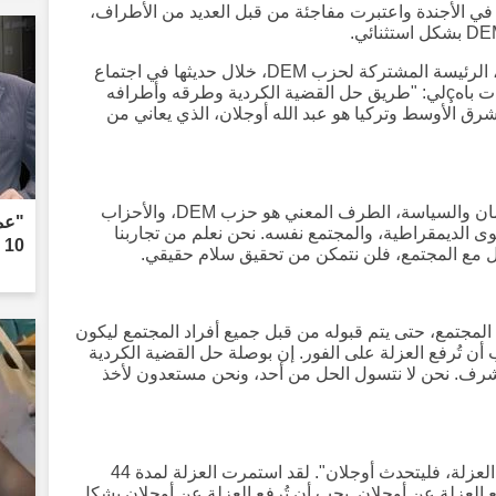
ة في الأجندة واعتبرت مفاجئة من قبل العديد من الأطراف،
من جهة أخرى، استخدمت تولا حاتيم أوغلو، الرئيسة المشتركة لحزب DEM، خلال حديثها في اجتماع
مجموعة حزبها، العبارات التالية بشأن كلمات باهçلي: "طريق حل القضية الكردية وطرقه وأطرافه
ق الأوسط وتركيا هو عبد الله أوجلان، الذي يعاني من
حل القضية الكردية هو البرلمان. في البرلمان والسياسة، الطرف المعني هو حزب DEM، والأحزاب
"عمل
 الديمقراطية، والمجتمع نفسه. نحن نعلم من تجاربنا
10 مشتبه بهم"
اعل مع المجتمع، فلن نتمكن من تحقيق سلام حقيقي.
لمجتمع، حتى يتم قبوله من قبل جميع أفراد المجتمع ليكون
 أن تُرفع العزلة على الفور. إن بوصلة حل القضية الكردية
شرف. نحن لا نتسول الحل من أحد، ونحن مستعدون لأخذ
أدلى باهçلي بتصريحات مفادها "إذا تم رفع العزلة، فليتحدث أوجلان". لقد استمرت العزلة لمدة 44
 العزلة عن أوجلان. يجب أن تُرفع العزلة عن أوجلان بشكل