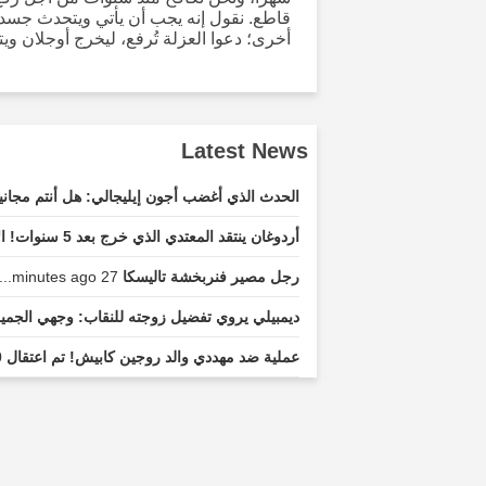
قاطع. نقول إنه يجب أن يأتي ويتحدث جسديًا
أخرى؛ دعوا العزلة تُرفع، ليخرج أوجلان و
Latest News
الحدث الذي أغضب أجون إيليجالي: هل أنتم مجاني
أردوغان ينتقد المعتدي الذي خرج بعد 5 سنوات! الآن مطلوب للاشتباه في جريمة قتل
رجل مصير فنربخشة تاليسكا
27 minutes ago...
ديمبيلي يروي تفضيل زوجته للنقاب: وجهي الجمي
عملية ضد مهددي والد روجين كابيش! تم اعتقال 10 مشتبه بهم