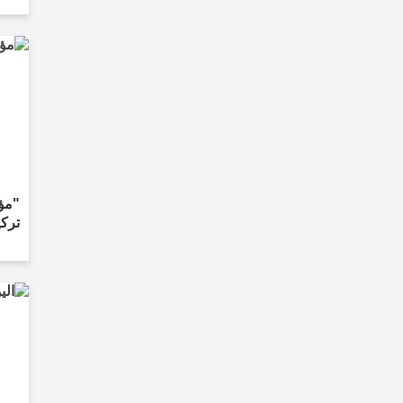
"مؤ
تركي