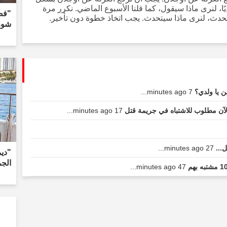
، لنرى ماذا سيقول، كما قلنا الأسبوع الماضي. نكرر مرة
"فض
يتحدث، لنرى ماذا سيتحدث. يجب اتخاذ خطوة دون تأخير.
شورت
ن يا ولدي؟
7 minutes ago...
17 minutes ago...
ل...
27 minutes ago...
"دي
الجم
47 minutes ago...