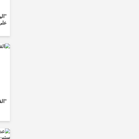
"الي
على 
"الق