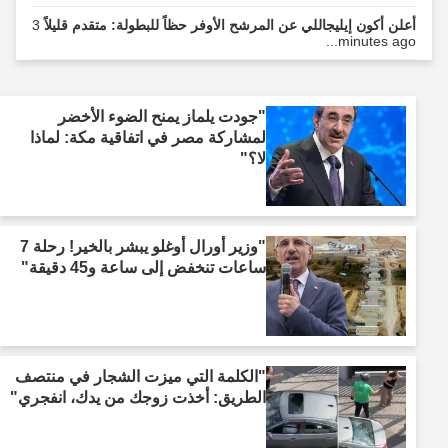
أعلن أكون إيليجاللي عن المرشح الأوفر حظاً للبطولة: متقدم قليلاً
3
minutes ago...
"جودت يلماز يمنح الضوء الأخضر
لمشاركة مصر في اتفاقية مكة: لماذا
لا؟"
"وزير أورال أوغلو يبشر بالخير! رحلة 7
ساعات تنخفض إلى ساعة و45 دقيقة"
"الكلمة التي ميزت الشجار في منتصف
الطريق: أخذت زوجك من يدك، انفجري"