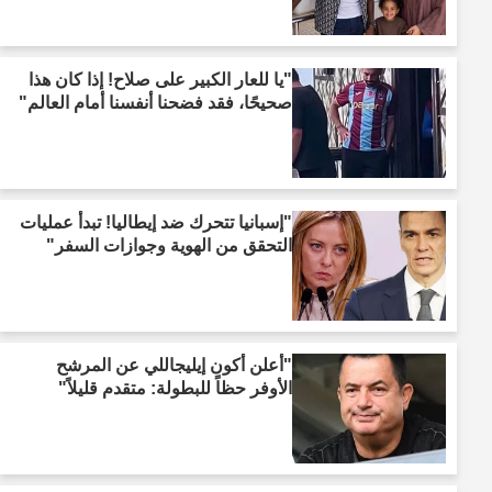
"يا للعار الكبير على صلاح! إذا كان هذا
صحيحًا، فقد فضحنا أنفسنا أمام العالم"
"إسبانيا تتحرك ضد إيطاليا! تبدأ عمليات
التحقق من الهوية وجوازات السفر"
"أعلن أكون إيليجاللي عن المرشح
الأوفر حظاً للبطولة: متقدم قليلاً"