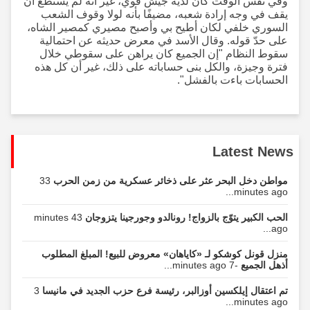
وفي نفس الوقت كان لديه جيش قوي، غير أنه لم يستطع أن
يقف في وجه إرادة شعبه، مضيفًا بأنه لولا وقوف الشعب
السوري خلفي لكان أطيح بي وأصبح مصيري كمصير الشاه،
على حدّ قوله. وقال الأسد في معرض حديثه عن احتمالية
سقوط النظام "إن الجميع كان يراهن على سقوطي خلال
فترة وجيزة، والكل بنى حساباته على ذلك، غير أن كل هذه
الحسابات باءت بالفشل".
Latest News
مواطن دخل البحر عثر على ذخائر عسكرية من زمن الحرب
33
minutes ago...
الحب الكبير يتوّج بالزواج! رونالدو وجورجينا يتزوجان
43 minutes
ago...
منزل قونل كوشكو لـ «كاياهان» معروض للبيع! المبلغ المطلوب
أذهل الجميع
-7 minutes ago...
تم اعتقال إيلكسين أوزالبر، رئيسة فرع حزب الجديد في مانيسا
3
minutes ago...