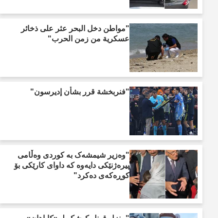
"مواطن دخل البحر عثر على ذخائر
عسكرية من زمن الحرب"
"فنربخشة قرر بشأن إديرسون"
"وەزیر شیمشەک بە کوردی وەڵامی
پیرەژنێکی دایەوە کە داوای کارێکی بۆ
کوڕەکەی دەکرد"