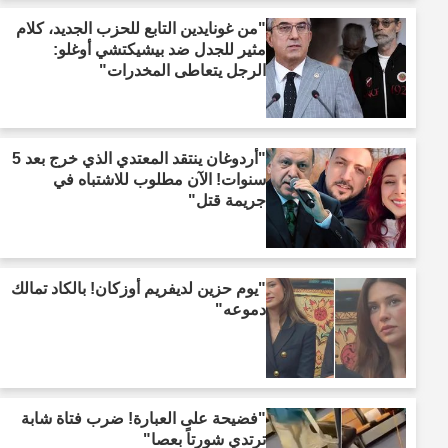
"من غونايدين التابع للحزب الجديد، كلام
مثير للجدل ضد بيشيكتشي أوغلو:
الرجل يتعاطى المخدرات"
"أردوغان ينتقد المعتدي الذي خرج بعد 5
سنوات! الآن مطلوب للاشتباه في
جريمة قتل"
"يوم حزين لديفريم أوزكان! بالكاد تمالك
دموعه"
"فضيحة على العبارة! ضرب فتاة شابة
ترتدي شورتاً بعصا"