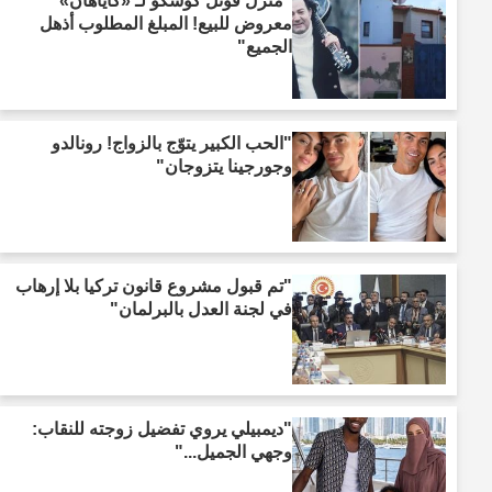
"منزل قونل كوشكو لـ «كاياهان»
معروض للبيع! المبلغ المطلوب أذهل
الجميع"
"الحب الكبير يتوّج بالزواج! رونالدو
وجورجينا يتزوجان"
"تم قبول مشروع قانون تركيا بلا إرهاب
في لجنة العدل بالبرلمان"
"ديمبيلي يروي تفضيل زوجته للنقاب:
وجهي الجميل..."